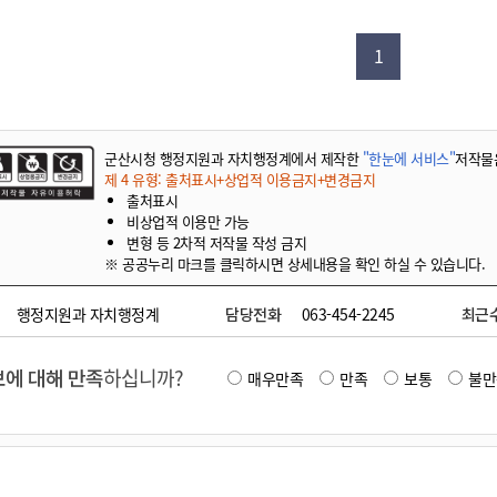
기부자 예우제
기부자 명예의 전당
1
기금사업
군산시 답례품
고향사랑기부제 소식
군산시청 행정지원과 자치행정계에서 제작한
"한눈에 서비스"
저작물
제 4 유형: 출처표시+상업적 이용금지+변경금지
출처표시
비상업적 이용만 가능
변형 등 2차적 저작물 작성 금지
※ 공공누리 마크를 클릭하시면 상세내용을 확인 하실 수 있습니다.
행정지원과 자치행정계
담당전화
063-454-2245
최근
에 대해 만족
하십니까?
매우만족
만족
보통
불만