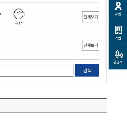
개
재정정보 공개
공공저작물
션
시민
통계정보
행정규제개혁
전체보기
소상공인 지원
복합
민방위/재난안전
시스템
행정규제개혁안내
고유가 피해지원금
민방위
규제신문고
군산사랑배달 배달의명수
기업
재난안전
전체보기
규제입증요청
카드수수료 지원
풍수해보험
사
규제정보포털
소상공인지원
재해예방
관광객
관련기관 안내
검색
군산시착한가격업소
시민대상보험
통계
영조물 배상보험
인 현황
군산시민 안전보험
군산시민 자전거보험
군산 상품
농업인안전보험 농가부담
 가이드북
금 지원사업