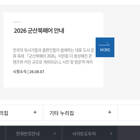
2026 군산북페어 안내
전국의 독서가들과 출판인들이 함께하는 대표 도서 문
MORE
화 축제 「군산북페어 2026」이한층 더 풍성해진 콘
텐츠와 커진 규모로 개최되오니, 시민 및 방문객 여러
분의 많은 관심과 참여 바랍니다.□ 행사 개요행사 기
시정소식 | 26.08.07
간: 2026. 8. 28.
리집
기타 누리집
전화번호안내
사이트도우미