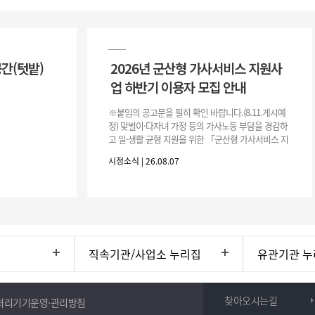
공간(텃밭)
2026년 군산형 가사서비스 지원사
업 하반기 이용자 모집 안내
※붙임의 공고문을 필히 확인 바랍니다.(8.11.게시예
정) 맞벌이·다자녀 가정 등의 가사노동 부담을 경감하
고 일·생활 균형 지원을 위한 「군산형 가사서비스 지
원사업」하반기 이용자를 다음과 같이 추가 모집하오
시정소식 | 26.08.07
니 많은 참여 바랍니다. 1
직속기관/사업소 누리집
유관기관 누
찾아오시는길
처리기기운영·관리방침