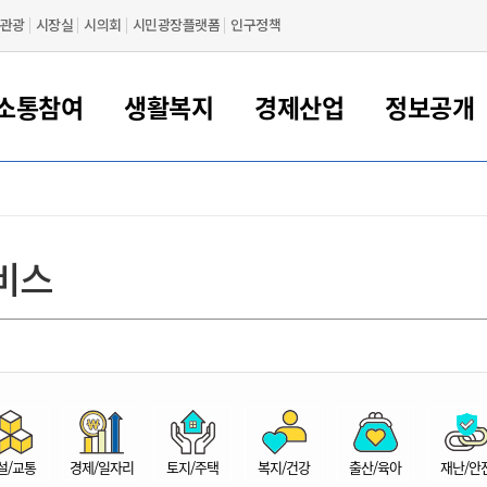
관광
시장실
시의회
시민광장플랫폼
인구정책
소통참여
생활복지
경제산업
정보공개
새만금 해양거점도시 군산
정보공개 목록/청구
시민참여서비스
여권 민원
기업지원
교육
군산시 소개
군산시 관할권 주요논리
각종 신고/민원
사전정보공표
일자리/창업
차량 민원
상하수도
시청안내
새만금 관할구역 결
주민등록/인감/가
교통안내
기업목록
인사운영
SNS소식
여권발급안내
시민광장플랫폼
교육지원
투자기업 인센티브
정보공개 목록/청구
군산 현황
차량등록사업소 안내
하수도 계획
군산시 명장
사전정보공표
청사종합안내
주민등록/인감/가
시내버스
일반기업 목록
2022년도 통계
조직도
비스
여권 서식
시장에게 바란다
평생교육
기업지원정책
군산의 역사
차량 신규/이전 등록
상수도시설
구인구직
수시공표
전화번호안내
각종서식
택시
사회적경제기업
2023년도 통계
업무
나의민원
학자금대출이자지원
경제 공지/서식
수상현황
저당권 설정/말소 등록
수질검사
청년뜰(청년센터/창업센터)
부서별 팩스번호
시외버스/고속버스
공장 검색
2024년도 통계
부서소
나도한마디
우리아이 꿈탐험 지원사업
기업애로해소SOS
자연지리특성
등록원부 열람/발급
상수도/하수도 요금
시청 오시는 길
철도/항공
2025년도 통계
부서별 
군산시사회적경제지원센터
칭찬합시다
시민정보화교육
강소연구개발특구
행정구역/행정지도
자동차 등록 서식
요금조회납부시스템
여객선
설문조사
부모학교예약시스템
자매결연/국제협력 도시
자동차 과태료 조회 및 납부
공공하수처리시설
교통 관련사이트
일자리 지원사업
자원봉사참여
군산어린이시청
군산의 상징
자동차 정기(종합)검사 기
주정차단속 문자알
일자리지원센터
설/교통
경제/일자리
토지/주택
복지/건강
출산/육아
재난/안
간조회 및 검사예약
스
전자민원창
적극행정
디지털배움터