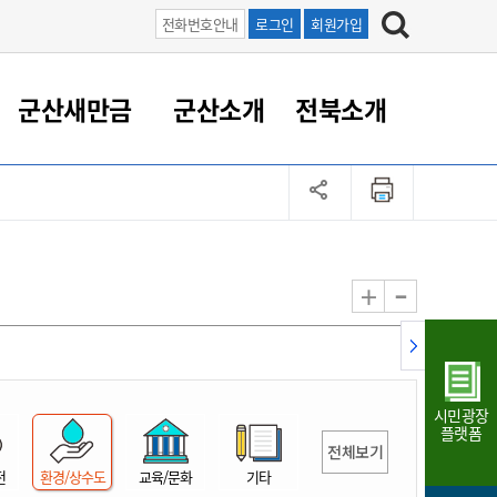
전화번호안내
로그인
회원가입
군산새만금
군산소개
전북소개
정 대응
족관계
부서/업무
RE100의 중심 새만금
도시/공원/주택
산업인프라
정책실명제
토지/건축
읍면동 안내
군산새만금 홍보 영상
조직운영6대지표
농업/축산업
도시재생
지방세
족관계
도시계획/지구단위계획
군산국가산업단지
정책실명제 안내
지방세
도시재생사업
민선8기 농업비전/발전방
공무원 정원
향
-
+
공원녹지
군산2국가산업단지
국민신청실명제안내
지방세환급금신청
도시재생(현장)지원센터
과장급이상 상위직 비율
농산물 유통
식
주택
새만금산업단지
정책실명제 중점관리 대상
지방세 상담챗봇
도시재생시설 현황
공무원 1인당 주민수
가축방역
자료실
자유무역지역
도시재생 공지/행사
현장공무원 비율
동물복지
지방산업단지
재정규모대비 인건비운영
시민광장
농공단지
실국본부수
플랫폼
전체보기
림 서비
산업단지 지도
내고장 알리미
전
환경/상수도
교육/문화
기타
구
항만/여객/공항/철도/컨벤