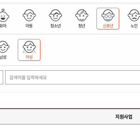
위원회 현황
공공데이터 개방
업무추진비공
군산시 무상교통
공부의 명수
정부24
위원회 명단공개
공공데이터 개방
예산/재정
법률정보
국민신문고
건설
부동산
에너지
유아
아동
청소년
청년
신중년
노인
환경
청소
위생
위원회 회의록 공개
공공데이터 수요조사
민원편람/서식
한눈에 서비스
전자가족관계등록
예산안내
조례규칙 입법예고
경제동향
도로/가로등
부동산 정보
태양광
환경선언문
청소정보
공중위생
재정공시
조례규칙 입법예고(구)
물가정보
자전거
주소/건축/지적/지리정보
가스/석유
인터넷등기소
환경기본정보
대형폐기물 배출신고
위생용품 제조업
결산보고서
법률정보 관련사이트
사회조사
조상땅찾기
국세청홈택스
남성
여성
화학물질 관리지도
공모사업
생활쓰레기 처리요령
식품위생
중기지방재정계획
사업체조
위택스
미세먼지 대응
음식물쓰레기 처리요령
문화 콘텐츠업
투자심사
통계연보
부동산통합민원
환경영향평가
폐기물 처리시설 현황
예산낭비신고
청년통계
체육
공공데이터포털
석면해체 건축물정보
보조금 부정수급 신고
주민등록
새올전자민원창구
체육시설 안내
환경오염업소 공개
공유재산
체류외국
군산시체육회
환경 관련사이트
재정용어사전
생활체육 공지
지원사업
군산시 고향사랑기부제
고향사랑기부제 소개
군산상품