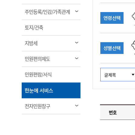
림
계약정보공개
전화번호안내
전화번호안내
전화번호안내
전화번호안내
전화번호안내
전화번호안내
전화번호안내
전화번호안내
군산시보
장사정보
열
주민등록/인감/가족관계
입찰/계약정보
연령선택
읍면동소식
주민복지 안내서
주요시책
림
수산업
찾아오시는길
찾아오시는길
찾아오시는길
찾아오시는길
찾아오시는길
찾아오시는길
찾아오시는길
찾아오시는길
용역과제
열
민원편의제도
토지/건축
웹진 열린군산
시정계획
어업현황
림
타기관소식
민원 1회방문 처리제
주요업무
수산물 안전정보
열
지방세
성별선택
어디서나 민원처리제
시정백서
림
군산수산물 소비촉진행사
상품권 구매 사용 및 관리
사전심사 청구제도
열
민원편의제도
군산 특화 수산물
림
민원인 후견인제
열
민원편람/서식
복합민원 상담예약제
림
폐업신고 원스톱서비스
열
한눈에 서비스
납세자 보호관제도
림
『안심상속』 원스톱 서비
열
전자민원창구
스
번호
림