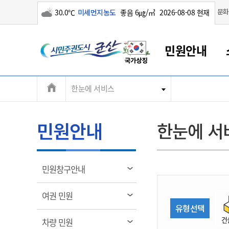
구름많음
문화
30.0℃
미세먼지농도
좋음 6㎍/㎥
2026-08-08 현재
시
민원안내
민
전
한눈에 서비스
군산새만금
민원안내
소통참여
생활복지
경제산업
정보공개
군산소개
전북소개
주
군산에서 시작되는 새만금
전북특별자치도 소개
군산사랑상품권
민원창구안내
정보공개제도
복지/보건
시정알림
군산시 비전
체
권
민원이용안내
시정소식
인구정책
상품권 안내
제도안내
전북특별자치도란?
메
민원안내
한눈에 서
민원수수료
시험/채용
통합돌봄
상품권 공지사항
비공개대상정보
전북특별자치도 용어 Q&A
뉴
도
종합민원창구
보도자료
주민복지
상품권 Q&A
불복구제절차
자료실
시
아름다운 배려창구
행사안내
아동/청소년
상품권 이용규약
수수료
열
민원창구안내
홍보영상 게시판
토지정보민원창구
행사일정표
여성/가족
판매대행점 조회
정보공개서식
림
군
대표전화
대표전화
대표전화
대표전화
대표전화
대표전화
대표전화
대표전화
063-454-4000
063-454-4000
063-454-4000
063-454-4000
063-454-4000
063-454-4000
063-454-4000
063-454-4000
열
여권 민원
무인민원발급기
교육안내
노인복지
지류상품권 재고조회
림
유형선택
산
보건소식
장애인복지
부서 및 담당자 연락처
부서 및 담당자 연락처
부서 및 담당자 연락처
부서 및 담당자 연락처
부서 및 담당자 연락처
부서 및 담당자 연락처
부서 및 담당자 연락처
부서 및 담당자 연락처
건
열
차량 민원
고시공고
사회서비스(바우처)