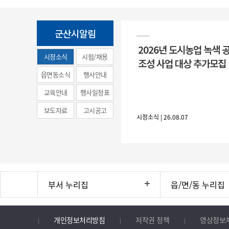
군산시알림
2026년 도시농업 녹색 
시정소식
시험/채용
조성 사업 대상 추가모집
(municipal
읍면동소식
행사안내
news)
교육안내
행사일정표
보도자료
고시공고
시정소식 | 26.08.07
부서 누리집
읍/면/동 누리집
개인정보처리방침
저작권 정책
영상정보