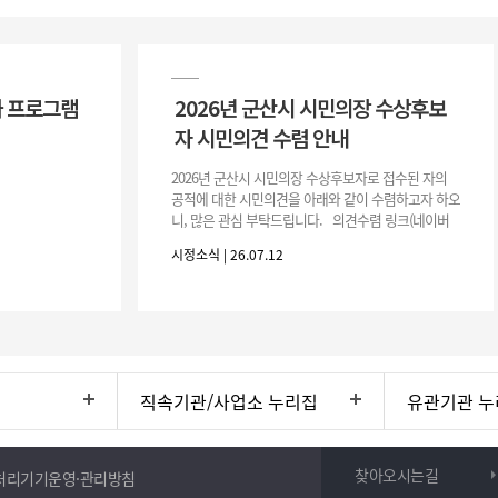
 프로그램
2026년 군산시 시민의장 수상후보
자 시민의견 수렴 안내
2026년 군산시 시민의장 수상후보자로 접수된 자의
공적에 대한 시민의견을 아래와 같이 수렴하고자 하오
니, 많은 관심 부탁드립니다. 의견수렴 링크(네이버
폼) -> 아래 주소 클릭https://naver.me/5IfLW57I
시정소식 | 26.07.12
직속기관/사업소 누리집
유관기관 누
찾아오시는길
처리기기운영·관리방침