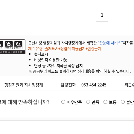
기부자 예우제
기부자 명예의 전당
1
기금사업
군산시 답례품
고향사랑기부제 소식
군산시청 행정지원과 자치행정계에서 제작한
"한눈에 서비스"
저작물
제 4 유형: 출처표시+상업적 이용금지+변경금지
출처표시
비상업적 이용만 가능
변형 등 2차적 저작물 작성 금지
※ 공공누리 마크를 클릭하시면 상세내용을 확인 하실 수 있습니다.
행정지원과 자치행정계
담당전화
063-454-2245
최근
에 대해 만족
하십니까?
매우만족
만족
보통
불만