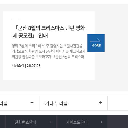
「군산 8월의 크리스마스 단편 영화
제 공모전」 안내
영화 '8월의 크리스마스' 주 촬영지인 초원사진관을
MORE
거점으로 영화관광 도시 군산의 이미지를 제고하고지
역관광 활성화를 도모하고자 「군산 8월의 크리스마
스 단편 영화제 공모전」을 다음과 같이 개최하오니
시정소식 | 26.07.08
많은 관심과 참여 바랍니다. □ 개
리집
기타 누리집
전화번호안내
사이트도우미