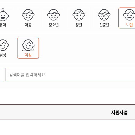
위원회 현황
공공데이터 개방
업무추진비공
군산시 무상교통
공부의 명수
정부24
위원회 명단공개
공공데이터 개방
예산/재정
법률정보
국민신문고
건설
부동산
에너지
유아
아동
청소년
청년
신중년
노인
환경
청소
위생
위원회 회의록 공개
공공데이터 수요조사
민원편람/서식
한눈에 서비스
전자가족관계등록
예산안내
조례규칙 입법예고
경제동향
도로/가로등
부동산 정보
태양광
환경선언문
청소정보
공중위생
재정공시
조례규칙 입법예고(구)
물가정보
자전거
주소/건축/지적/지리정보
가스/석유
인터넷등기소
환경기본정보
대형폐기물 배출신고
위생용품 제조업
결산보고서
법률정보 관련사이트
사회조사
조상땅찾기
국세청홈택스
남성
여성
화학물질 관리지도
공모사업
생활쓰레기 처리요령
식품위생
중기지방재정계획
사업체조
위택스
미세먼지 대응
음식물쓰레기 처리요령
문화 콘텐츠업
투자심사
통계연보
부동산통합민원
환경영향평가
폐기물 처리시설 현황
예산낭비신고
청년통계
체육
공공데이터포털
석면해체 건축물정보
보조금 부정수급 신고
주민등록
새올전자민원창구
체육시설 안내
환경오염업소 공개
공유재산
체류외국
군산시체육회
환경 관련사이트
재정용어사전
생활체육 공지
지원사업
군산시 고향사랑기부제
고향사랑기부제 소개
군산상품