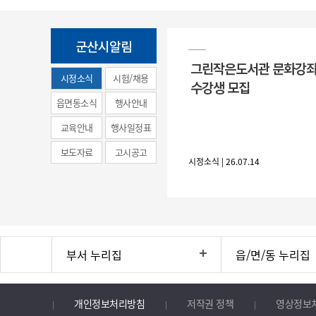
군산시알림
그린작은도서관 문화강좌
시정소식
시험/채용
수강생 모집
(municipal
읍면동소식
행사안내
news)
교육안내
행사일정표
보도자료
고시공고
시정소식 | 26.07.14
부서 누리집
읍/면/동 누리집
개인정보처리방침
저작권 정책
영상정보