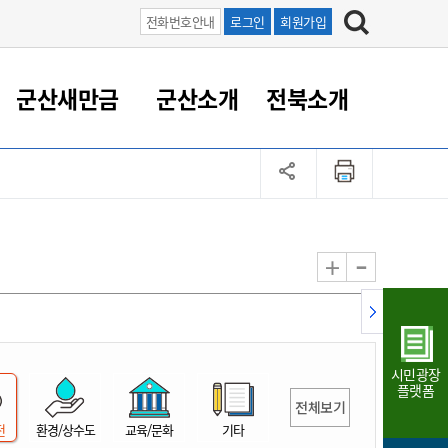
전화번호안내
로그인
회원가입
군산새만금
군산소개
전북소개
정 대응
족관계
부서/업무
RE100의 중심 새만금
도시/공원/주택
산업인프라
정책실명제
토지/건축
읍면동 안내
군산새만금 홍보 영상
조직운영6대지표
농업/축산업
도시재생
지방세
족관계
도시계획/지구단위계획
군산국가산업단지
정책실명제 안내
지방세
도시재생사업
민선8기 농업비전/발전방
공무원 정원
향
-
+
공원녹지
군산2국가산업단지
국민신청실명제안내
지방세환급금신청
도시재생(현장)지원센터
과장급이상 상위직 비율
농산물 유통
식
주택
새만금산업단지
정책실명제 중점관리 대상
지방세 상담챗봇
도시재생시설 현황
공무원 1인당 주민수
가축방역
자료실
자유무역지역
도시재생 공지/행사
현장공무원 비율
동물복지
지방산업단지
재정규모대비 인건비운영
시민광장
농공단지
실국본부수
플랫폼
전체보기
림 서비
산업단지 지도
내고장 알리미
전
환경/상수도
교육/문화
기타
구
항만/여객/공항/철도/컨벤