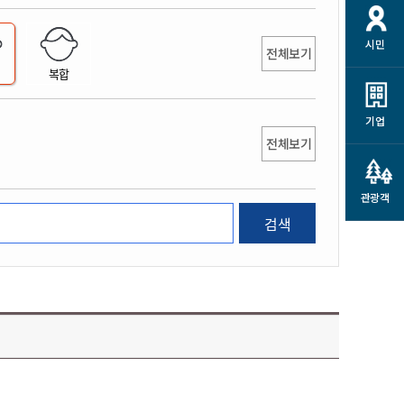
개
재정정보 공개
공공저작물
션
시민
통계정보
행정규제개혁
전체보기
소상공인 지원
복합
민방위/재난안전
시스템
행정규제개혁안내
고유가 피해지원금
민방위
규제신문고
군산사랑배달 배달의명수
기업
재난안전
전체보기
규제입증요청
카드수수료 지원
풍수해보험
사
규제정보포털
소상공인지원
재해예방
관광객
관련기관 안내
검색
군산시착한가격업소
시민대상보험
통계
영조물 배상보험
인 현황
군산시민 안전보험
군산시민 자전거보험
군산 상품
농업인안전보험 농가부담
 가이드북
금 지원사업