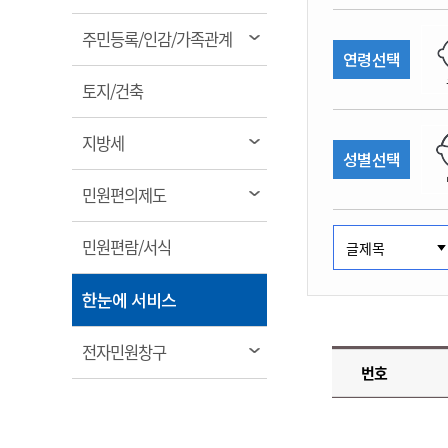
림
계약정보공개
전화번호안내
전화번호안내
전화번호안내
전화번호안내
전화번호안내
전화번호안내
전화번호안내
전화번호안내
군산시보
장사정보
열
주민등록/인감/가족관계
입찰/계약정보
연령선택
읍면동소식
주민복지 안내서
주요시책
림
수산업
찾아오시는길
찾아오시는길
찾아오시는길
찾아오시는길
찾아오시는길
찾아오시는길
찾아오시는길
찾아오시는길
용역과제
열
민원편의제도
토지/건축
웹진 열린군산
시정계획
어업현황
림
타기관소식
민원 1회방문 처리제
주요업무
수산물 안전정보
열
지방세
성별선택
어디서나 민원처리제
시정백서
림
군산수산물 소비촉진행사
상품권 구매 사용 및 관리
사전심사 청구제도
열
민원편의제도
군산 특화 수산물
림
민원인 후견인제
열
민원편람/서식
복합민원 상담예약제
림
폐업신고 원스톱서비스
열
한눈에 서비스
납세자 보호관제도
림
『안심상속』 원스톱 서비
열
전자민원창구
스
번호
림