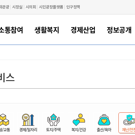
화관광
시장실
시의회
시민광장플랫폼
인구정책
소통참여
생활복지
경제산업
정보공개
새만금 해양거점도시 군산
정보공개 목록/청구
시민참여서비스
여권 민원
기업지원
교육
군산시 소개
군산시 관할권 주요논리
각종 신고/민원
사전정보공표
일자리/창업
차량 민원
상하수도
시청안내
새만금 관할구역 결
주민등록/인감/가
교통안내
기업목록
인사운영
SNS소식
여권발급안내
시민광장플랫폼
교육지원
투자기업 인센티브
정보공개 목록/청구
군산 현황
차량등록사업소 안내
하수도 계획
군산시 명장
사전정보공표
청사종합안내
주민등록/인감/가
시내버스
일반기업 목록
2022년도 통계
조직도
비스
여권 서식
시장에게 바란다
평생교육
기업지원정책
군산의 역사
차량 신규/이전 등록
상수도시설
구인구직
수시공표
전화번호안내
각종서식
택시
사회적경제기업
2023년도 통계
업무
나의민원
학자금대출이자지원
경제 공지/서식
수상현황
저당권 설정/말소 등록
수질검사
청년뜰(청년센터/창업센터)
부서별 팩스번호
시외버스/고속버스
공장 검색
2024년도 통계
부서소
나도한마디
우리아이 꿈탐험 지원사업
기업애로해소SOS
자연지리특성
등록원부 열람/발급
상수도/하수도 요금
시청 오시는 길
철도/항공
2025년도 통계
부서별 
군산시사회적경제지원센터
칭찬합시다
시민정보화교육
강소연구개발특구
행정구역/행정지도
자동차 등록 서식
요금조회납부시스템
여객선
설문조사
부모학교예약시스템
자매결연/국제협력 도시
자동차 과태료 조회 및 납부
공공하수처리시설
교통 관련사이트
일자리 지원사업
자원봉사참여
군산어린이시청
군산의 상징
자동차 정기(종합)검사 기
주정차단속 문자알
일자리지원센터
설/교통
경제/일자리
토지/주택
복지/건강
출산/육아
재난/안
간조회 및 검사예약
스
전자민원창
적극행정
디지털배움터