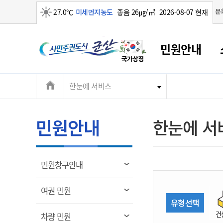
맑음
문
27.0℃
미세먼지농도
좋음 26㎍/㎥
2026-08-07 현재
시
민원안내
민
전
한눈에 서비스
군산새만금
민원안내
소통참여
생활복지
경제산업
정보공개
군산소개
전북소개
주
군산에서 시작되는 새만금
전북특별자치도 소개
군산사랑상품권
민원창구안내
정보공개제도
복지/보건
시정알림
군산시 비전
체
권
민원이용안내
시정소식
인구정책
상품권 안내
제도안내
전북특별자치도란?
메
민원안내
한눈에 서
민원수수료
시험/채용
통합돌봄
상품권 공지사항
비공개대상정보
전북특별자치도 용어 Q&A
뉴
도
종합민원창구
보도자료
주민복지
상품권 Q&A
불복구제절차
자료실
시
아름다운 배려창구
행사안내
아동/청소년
상품권 이용규약
수수료
열
민원창구안내
홍보영상 게시판
토지정보민원창구
행사일정표
여성/가족
판매대행점 조회
정보공개서식
림
군
대표전화
대표전화
대표전화
대표전화
대표전화
대표전화
대표전화
대표전화
063-454-4000
063-454-4000
063-454-4000
063-454-4000
063-454-4000
063-454-4000
063-454-4000
063-454-4000
열
여권 민원
무인민원발급기
교육안내
노인복지
지류상품권 재고조회
림
유형선택
산
보건소식
장애인복지
부서 및 담당자 연락처
부서 및 담당자 연락처
부서 및 담당자 연락처
부서 및 담당자 연락처
부서 및 담당자 연락처
부서 및 담당자 연락처
부서 및 담당자 연락처
부서 및 담당자 연락처
건
열
차량 민원
고시공고
사회서비스(바우처)