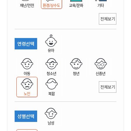
재난/안전
환경/상수도
교육/문화
기타
전체보기
연령선택
유아
아동
청소년
청년
신중년
전체보기
노인
복합
성별선택
남성