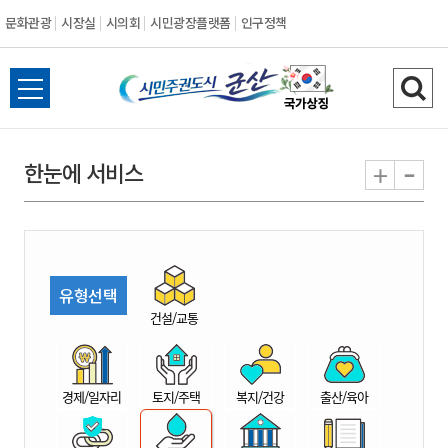
문화관광
시장실
시의회
시민광장플랫폼
인구정책
시
전
검
민
체
색
메
하
-
+
한눈에 서비스
주
뉴
기
열
권
기
도
유형선택
시
건설/교통
군
경제/일자리
토지/주택
복지/건강
출산/육아
산