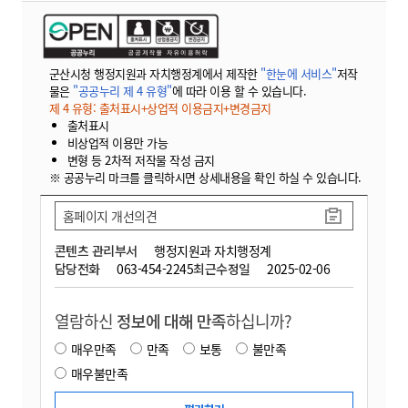
군산시청 행정지원과 자치행정계에서 제작한
"한눈에 서비스"
저작
물은
"공공누리 제 4 유형"
에 따라 이용 할 수 있습니다.
제 4 유형: 출처표시+상업적 이용금지+변경금지
출처표시
비상업적 이용만 가능
변형 등 2차적 저작물 작성 금지
※ 공공누리 마크를 클릭하시면 상세내용을 확인 하실 수 있습니다.
홈페이지 개선의견
콘텐츠 관리부서
행정지원과 자치행정계
담당전화
063-454-2245
최근수정일
2025-02-06
열람하신
정보에 대해 만족
하십니까?
매우만족
만족
보통
불만족
매우불만족