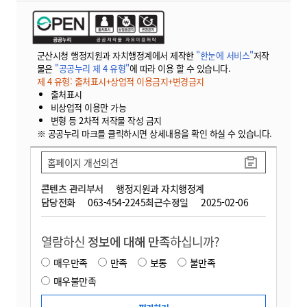
군산시청 행정지원과 자치행정계에서 제작한
"한눈에 서비스"
저작
물은
"공공누리 제 4 유형"
에 따라 이용 할 수 있습니다.
제 4 유형: 출처표시+상업적 이용금지+변경금지
출처표시
비상업적 이용만 가능
변형 등 2차적 저작물 작성 금지
※ 공공누리 마크를 클릭하시면 상세내용을 확인 하실 수 있습니다.
홈페이지 개선의견
콘텐츠 관리부서
행정지원과 자치행정계
담당전화
063-454-2245
최근수정일
2025-02-06
열람하신
정보에 대해 만족
하십니까?
매우만족
만족
보통
불만족
매우불만족