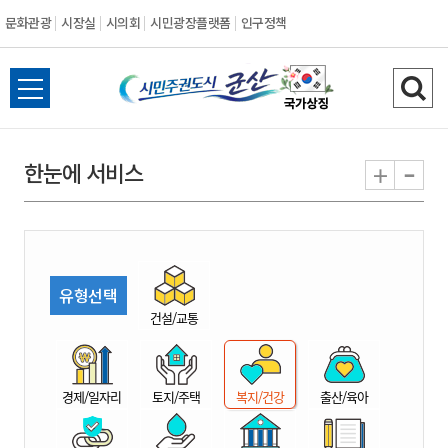
문화관광
시장실
시의회
시민광장플랫폼
인구정책
시
전
검
민
체
색
메
하
-
+
한눈에 서비스
주
뉴
기
열
권
기
도
유형선택
시
건설/교통
군
경제/일자리
토지/주택
복지/건강
출산/육아
산