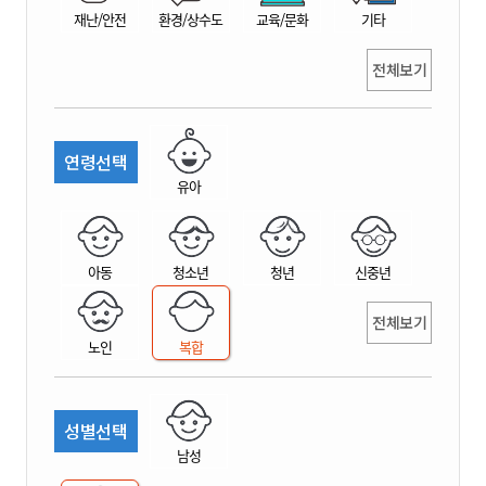
재난/안전
환경/상수도
교육/문화
기타
전체보기
연령선택
유아
아동
청소년
청년
신중년
전체보기
노인
복합
성별선택
남성