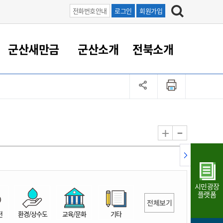
전화번호안내
로그인
회원가입
군산새만금
군산소개
전북소개
정 대응
족관계
부서/업무
RE100의 중심 새만금
도시/공원/주택
산업인프라
정책실명제
토지/건축
읍면동 안내
군산새만금 홍보 영상
조직운영6대지표
농업/축산업
도시재생
지방세
족관계
도시계획/지구단위계획
군산국가산업단지
정책실명제 안내
지방세
도시재생사업
민선8기 농업비전/발전방
공무원 정원
향
-
+
공원녹지
군산2국가산업단지
국민신청실명제안내
지방세환급금신청
도시재생(현장)지원센터
과장급이상 상위직 비율
농산물 유통
식
주택
새만금산업단지
정책실명제 중점관리 대상
지방세 상담챗봇
도시재생시설 현황
공무원 1인당 주민수
가축방역
자료실
자유무역지역
도시재생 공지/행사
현장공무원 비율
동물복지
지방산업단지
재정규모대비 인건비운영
시민광장
농공단지
실국본부수
플랫폼
전체보기
림 서비
산업단지 지도
내고장 알리미
전
환경/상수도
교육/문화
기타
구
항만/여객/공항/철도/컨벤