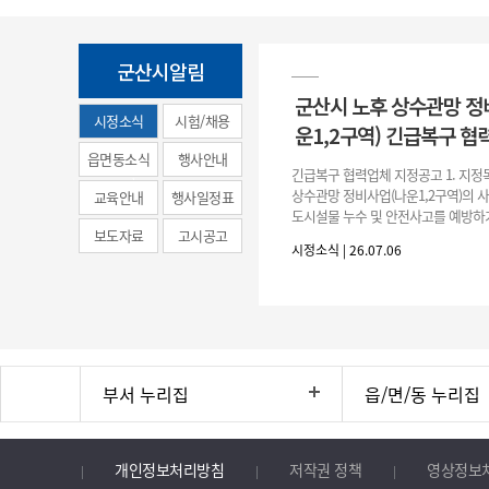
군산시알림
군산시 노후 상수관망 정
시정소식
시험/채용
운1,2구역) 긴급복구 협
(municipal
읍면동소식
행사안내
긴급복구 협력업체 지정공고 1. 지정
news)
상수관망 정비사업(나운1,2구역)의 
교육안내
행사일정표
도시설물 누수 및 안전사고를 예방하
보도자료
고시공고
긴급복구공사 및 소규모 긴급공사를 
시정소식 | 26.07.06
구업체 지정 2. 협력업체
부서 누리집
읍/면/동 누리집
개인정보처리방침
저작권 정책
영상정보