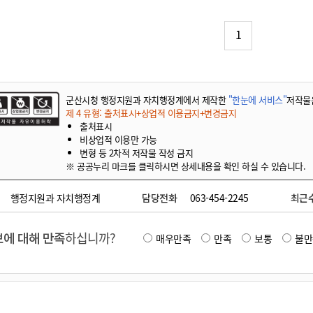
기부자 예우제
기부자 명예의 전당
1
기금사업
군산시 답례품
고향사랑기부제 소식
군산시청 행정지원과 자치행정계에서 제작한
"한눈에 서비스"
저작물
제 4 유형: 출처표시+상업적 이용금지+변경금지
출처표시
비상업적 이용만 가능
변형 등 2차적 저작물 작성 금지
※ 공공누리 마크를 클릭하시면 상세내용을 확인 하실 수 있습니다.
행정지원과 자치행정계
담당전화
063-454-2245
최근
에 대해 만족
하십니까?
매우만족
만족
보통
불만