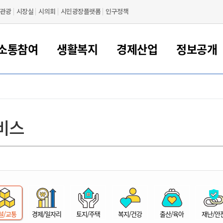
관광
시장실
시의회
시민광장플랫폼
인구정책
소통참여
생활복지
경제산업
정보공개
새만금 해양거점도시 군산
정보공개 목록/청구
시민참여서비스
여권 민원
기업지원
교육
군산시 소개
군산시 관할권 주요논리
각종 신고/민원
사전정보공표
일자리/창업
차량 민원
상하수도
시청안내
새만금 관할구역 결
주민등록/인감/가
교통안내
기업목록
인사운영
SNS소식
여권발급안내
시민광장플랫폼
교육지원
투자기업 인센티브
정보공개 목록/청구
군산 현황
차량등록사업소 안내
하수도 계획
군산시 명장
사전정보공표
청사종합안내
주민등록/인감/가
시내버스
일반기업 목록
2022년도 통계
조직도
비스
여권 서식
시장에게 바란다
평생교육
기업지원정책
군산의 역사
차량 신규/이전 등록
상수도시설
구인구직
수시공표
전화번호안내
각종서식
택시
사회적경제기업
2023년도 통계
업무
나의민원
학자금대출이자지원
경제 공지/서식
수상현황
저당권 설정/말소 등록
수질검사
청년뜰(청년센터/창업센터)
부서별 팩스번호
시외버스/고속버스
공장 검색
2024년도 통계
부서소
나도한마디
우리아이 꿈탐험 지원사업
기업애로해소SOS
자연지리특성
등록원부 열람/발급
상수도/하수도 요금
시청 오시는 길
철도/항공
2025년도 통계
부서별 
군산시사회적경제지원센터
칭찬합시다
시민정보화교육
강소연구개발특구
행정구역/행정지도
자동차 등록 서식
요금조회납부시스템
여객선
설문조사
부모학교예약시스템
자매결연/국제협력 도시
자동차 과태료 조회 및 납부
공공하수처리시설
교통 관련사이트
일자리 지원사업
자원봉사참여
군산어린이시청
군산의 상징
자동차 정기(종합)검사 기
주정차단속 문자알
일자리지원센터
설/교통
경제/일자리
토지/주택
복지/건강
출산/육아
재난/안
간조회 및 검사예약
스
전자민원창
적극행정
디지털배움터