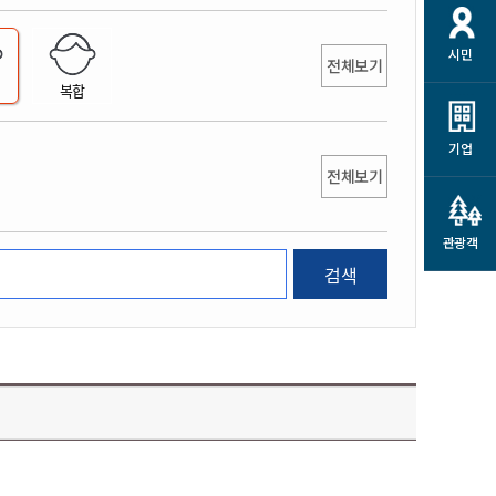
개
재정정보 공개
공공저작물
션
시민
통계정보
행정규제개혁
전체보기
소상공인 지원
복합
민방위/재난안전
시스템
행정규제개혁안내
고유가 피해지원금
민방위
규제신문고
군산사랑배달 배달의명수
기업
재난안전
전체보기
규제입증요청
카드수수료 지원
풍수해보험
사
규제정보포털
소상공인지원
재해예방
관광객
관련기관 안내
검색
군산시착한가격업소
시민대상보험
통계
영조물 배상보험
인 현황
군산시민 안전보험
군산시민 자전거보험
군산 상품
농업인안전보험 농가부담
 가이드북
금 지원사업