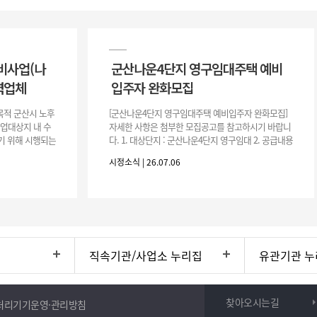
비사업(나
군산나운4단지 영구임대주택 예비
력업체
입주자 완화모집
목적 군산시 노후
[군산나운4단지 영구임대주택 예비입주자 완화모집]
사업대상지 내 수
자세한 사항은 첨부한 모집공고를 참고하시기 바랍니
기 위해 시행되는
다. 1. 대상단지 : 군산나운4단지 영구임대 2. 공급내용
수행하기 위한 복
: 26.37㎡ (7평) 500호 3. 공 고 일 : 2026. 7. 6.
시정소식 | 26.07.06
직속기관/사업소 누리집
유관기관 누
찾아오시는길
처리기기운영·관리방침