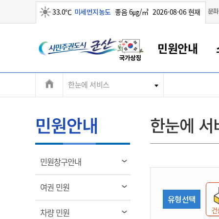
맑음
문화
33.0℃
미세먼지농도
좋음 6㎍/㎥
2026-08-06 현재
시
민원안내
민
전
한눈에 서비스
군산새만금
민원안내
소통참여
생활복지
경제산업
정보공개
군산소개
전북소개
주
군산에서 시작되는 새만금
전북특별자치도 소개
군산사랑상품권
민원창구안내
정보공개제도
복지/보건
시정알림
군산시 비전
체
권
민원이용안내
시정소식
인구정책
상품권 안내
제도안내
전북특별자치도란?
메
민원안내
한눈에 서
민원수수료
시험/채용
통합돌봄
상품권 공지사항
비공개대상정보
전북특별자치도 용어 Q&A
뉴
도
종합민원창구
보도자료
주민복지
상품권 Q&A
불복구제절차
자료실
시
아름다운 배려창구
행사안내
아동/청소년
상품권 이용규약
수수료
열
민원창구안내
홍보영상 게시판
토지정보민원창구
행사일정표
여성/가족
판매대행점 조회
정보공개서식
림
군
대표전화
대표전화
대표전화
대표전화
대표전화
대표전화
대표전화
대표전화
063-454-4000
063-454-4000
063-454-4000
063-454-4000
063-454-4000
063-454-4000
063-454-4000
063-454-4000
열
여권 민원
무인민원발급기
교육안내
노인복지
지류상품권 재고조회
림
유형선택
산
보건소식
장애인복지
부서 및 담당자 연락처
부서 및 담당자 연락처
부서 및 담당자 연락처
부서 및 담당자 연락처
부서 및 담당자 연락처
부서 및 담당자 연락처
부서 및 담당자 연락처
부서 및 담당자 연락처
건
열
차량 민원
고시공고
사회서비스(바우처)