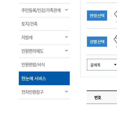
림
계약정보공개
전화번호안내
전화번호안내
전화번호안내
전화번호안내
전화번호안내
전화번호안내
전화번호안내
전화번호안내
군산시보
장사정보
열
주민등록/인감/가족관계
입찰/계약정보
연령선택
읍면동소식
주민복지 안내서
주요시책
림
수산업
찾아오시는길
찾아오시는길
찾아오시는길
찾아오시는길
찾아오시는길
찾아오시는길
찾아오시는길
찾아오시는길
용역과제
열
민원편의제도
토지/건축
웹진 열린군산
시정계획
어업현황
림
타기관소식
민원 1회방문 처리제
주요업무
수산물 안전정보
열
지방세
성별선택
어디서나 민원처리제
시정백서
림
군산수산물 소비촉진행사
상품권 구매 사용 및 관리
사전심사 청구제도
열
민원편의제도
군산 특화 수산물
림
민원인 후견인제
열
민원편람/서식
복합민원 상담예약제
림
폐업신고 원스톱서비스
열
한눈에 서비스
납세자 보호관제도
림
『안심상속』 원스톱 서비
열
전자민원창구
스
번호
림