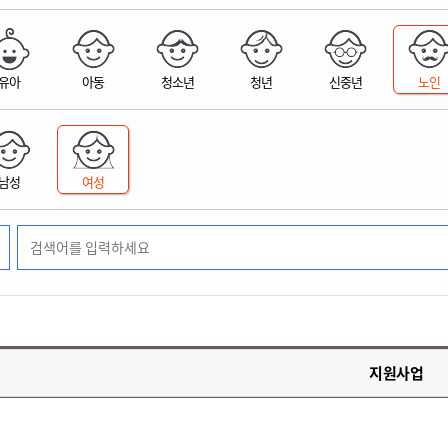
위원회 현황
공공데이터 개방
업무추진비공
군산시 무상교통
공부의 명수
정부24
위원회 명단공개
공공데이터 개방
예산/재정
법률정보
국민신문고
건설
부동산
에너지
유아
아동
청소년
청년
신중년
노인
환경
청소
위생
위원회 회의록 공개
공공데이터 수요조사
민원편람/서식
한눈에 서비스
전자가족관계등록
예산안내
조례규칙 입법예고
경제동향
도로/가로등
부동산 정보
태양광
환경선언문
청소정보
공중위생
재정공시
조례규칙 입법예고(구)
물가정보
자전거
주소/건축/지적/지리정보
가스/석유
인터넷등기소
환경기본정보
대형폐기물 배출신고
위생용품 제조업
결산보고서
법률정보 관련사이트
사회조사
조상땅찾기
국세청홈택스
남성
여성
화학물질 관리지도
공모사업
생활쓰레기 처리요령
식품위생
중기지방재정계획
사업체조
위택스
미세먼지 대응
음식물쓰레기 처리요령
문화 콘텐츠업
투자심사
통계연보
부동산통합민원
환경영향평가
폐기물 처리시설 현황
예산낭비신고
청년통계
체육
공공데이터포털
석면해체 건축물정보
보조금 부정수급 신고
주민등록
새올전자민원창구
체육시설 안내
환경오염업소 공개
공유재산
체류외국
군산시체육회
환경 관련사이트
재정용어사전
생활체육 공지
지원사업
군산시 고향사랑기부제
고향사랑기부제 소개
군산상품