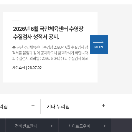
2026년 6월 국민체육센터 수영장
수질검사 성적서 공지.
♣ 군산국민체육센터 수영장 2026년 6월 수질검사 성
MORE
적서를 붙임과 같이 공지하오니 참고하시기 바랍니다.
1. 수질검사 의뢰일 : 2026. 6. 24.(수) 2. 수질검사 의뢰
처 : 전북대학교 물환경연구센터 3. 근거 : 『체육시설
시정소식 | 26.07.02
리집
기타 누리집
전화번호안내
사이트도우미