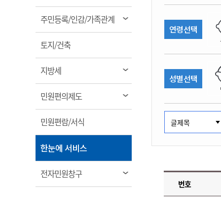
림
계약정보공개
전화번호안내
전화번호안내
전화번호안내
전화번호안내
전화번호안내
전화번호안내
전화번호안내
전화번호안내
군산시보
장사정보
열
주민등록/인감/가족관계
입찰/계약정보
연령선택
읍면동소식
주민복지 안내서
주요시책
림
수산업
찾아오시는길
찾아오시는길
찾아오시는길
찾아오시는길
찾아오시는길
찾아오시는길
찾아오시는길
찾아오시는길
용역과제
열
민원편의제도
토지/건축
웹진 열린군산
시정계획
어업현황
림
타기관소식
민원 1회방문 처리제
주요업무
수산물 안전정보
열
지방세
성별선택
어디서나 민원처리제
시정백서
림
군산수산물 소비촉진행사
상품권 구매 사용 및 관리
사전심사 청구제도
열
민원편의제도
군산 특화 수산물
림
민원인 후견인제
열
민원편람/서식
복합민원 상담예약제
림
폐업신고 원스톱서비스
열
한눈에 서비스
납세자 보호관제도
림
『안심상속』 원스톱 서비
열
전자민원창구
스
번호
림