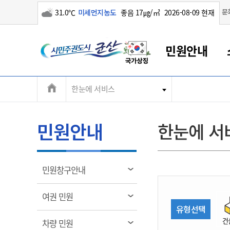
구름많음
문
31.0℃
미세먼지농도
좋음 17㎍/㎥
2026-08-09 현재
시
민원안내
민
전
한눈에 서비스
군산새만금
민원안내
소통참여
생활복지
경제산업
정보공개
군산소개
전북소개
주
군산에서 시작되는 새만금
전북특별자치도 소개
군산사랑상품권
민원창구안내
정보공개제도
복지/보건
시정알림
군산시 비전
체
권
민원이용안내
시정소식
인구정책
상품권 안내
제도안내
전북특별자치도란?
메
민원안내
한눈에 서
민원수수료
시험/채용
통합돌봄
상품권 공지사항
비공개대상정보
전북특별자치도 용어 Q&A
뉴
도
종합민원창구
보도자료
주민복지
상품권 Q&A
불복구제절차
자료실
시
아름다운 배려창구
행사안내
아동/청소년
상품권 이용규약
수수료
열
민원창구안내
홍보영상 게시판
토지정보민원창구
행사일정표
여성/가족
판매대행점 조회
정보공개서식
림
군
대표전화
대표전화
대표전화
대표전화
대표전화
대표전화
대표전화
대표전화
063-454-4000
063-454-4000
063-454-4000
063-454-4000
063-454-4000
063-454-4000
063-454-4000
063-454-4000
열
여권 민원
무인민원발급기
교육안내
노인복지
지류상품권 재고조회
림
유형선택
산
보건소식
장애인복지
부서 및 담당자 연락처
부서 및 담당자 연락처
부서 및 담당자 연락처
부서 및 담당자 연락처
부서 및 담당자 연락처
부서 및 담당자 연락처
부서 및 담당자 연락처
부서 및 담당자 연락처
건
열
차량 민원
고시공고
사회서비스(바우처)