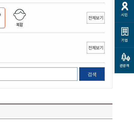
개
재정정보 공개
공공저작물
션
시민
통계정보
행정규제개혁
전체보기
소상공인 지원
복합
민방위/재난안전
시스템
행정규제개혁안내
고유가 피해지원금
민방위
규제신문고
군산사랑배달 배달의명수
기업
재난안전
전체보기
규제입증요청
카드수수료 지원
풍수해보험
사
규제정보포털
소상공인지원
재해예방
관광객
관련기관 안내
검색
군산시착한가격업소
시민대상보험
통계
영조물 배상보험
인 현황
군산시민 안전보험
군산시민 자전거보험
군산 상품
농업인안전보험 농가부담
 가이드북
금 지원사업