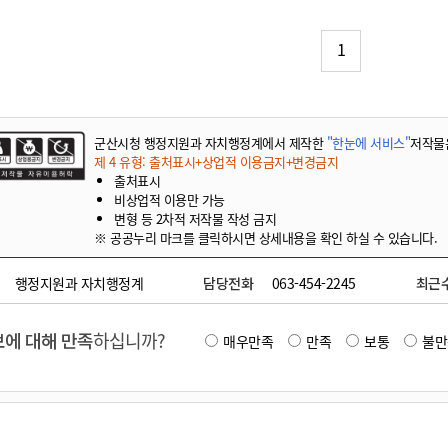
기부자 예우제
기부자 명예의 전당
1
기금사업
군산시 답례품
고향사랑기부제 소식
군산시청 행정지원과 자치행정계에서 제작한
"한눈에 서비스"
저작물
제 4 유형: 출처표시+상업적 이용금지+변경금지
출처표시
비상업적 이용만 가능
변형 등 2차적 저작물 작성 금지
※ 공공누리 마크를 클릭하시면 상세내용을 확인 하실 수 있습니다.
행정지원과 자치행정계
담당전화
063-454-2245
최근
에 대해 만족
하십니까?
매우만족
만족
보통
불만