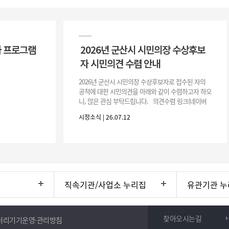
 프로그램
2026년 군산시 시민의장 수상후보
자 시민의견 수렴 안내
2026년 군산시 시민의장 수상후보자로 접수된 자의
공적에 대한 시민의견을 아래와 같이 수렴하고자 하오
니, 많은 관심 부탁드립니다. 의견수렴 링크(네이버
폼) -> 아래 주소 클릭https://naver.me/5IfLW57I
시정소식 | 26.07.12
직속기관/사업소 누리집
유관기관 누
찾아오시는길
처리기기운영·관리방침