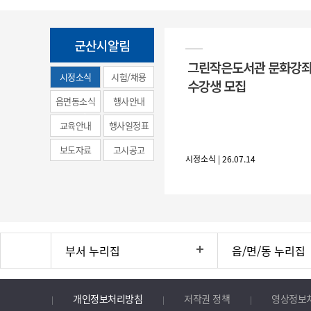
군산시알림
그린작은도서관 문화강좌
시정소식
시험/채용
수강생 모집
(municipal
읍면동소식
행사안내
news)
교육안내
행사일정표
보도자료
고시공고
시정소식 | 26.07.14
부서 누리집
읍/면/동 누리집
개인정보처리방침
저작권 정책
영상정보