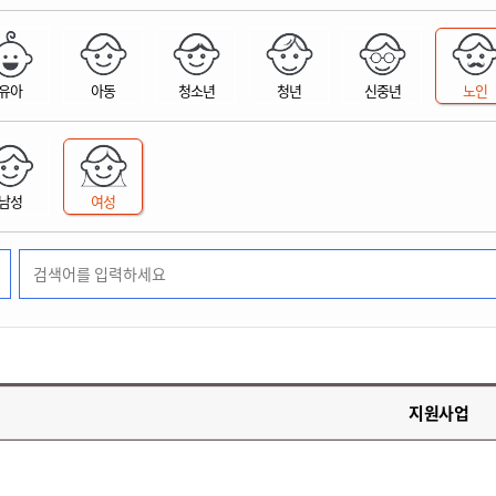
위원회 현황
공공데이터 개방
업무추진비공
군산시 무상교통
공부의 명수
정부24
위원회 명단공개
공공데이터 개방
예산/재정
법률정보
국민신문고
건설
부동산
에너지
유아
아동
청소년
청년
신중년
노인
환경
청소
위생
위원회 회의록 공개
공공데이터 수요조사
민원편람/서식
한눈에 서비스
전자가족관계등록
예산안내
조례규칙 입법예고
경제동향
도로/가로등
부동산 정보
태양광
환경선언문
청소정보
공중위생
재정공시
조례규칙 입법예고(구)
물가정보
자전거
주소/건축/지적/지리정보
가스/석유
인터넷등기소
환경기본정보
대형폐기물 배출신고
위생용품 제조업
결산보고서
법률정보 관련사이트
사회조사
조상땅찾기
국세청홈택스
남성
여성
화학물질 관리지도
공모사업
생활쓰레기 처리요령
식품위생
중기지방재정계획
사업체조
위택스
미세먼지 대응
음식물쓰레기 처리요령
문화 콘텐츠업
투자심사
통계연보
부동산통합민원
환경영향평가
폐기물 처리시설 현황
예산낭비신고
청년통계
체육
공공데이터포털
석면해체 건축물정보
보조금 부정수급 신고
주민등록
새올전자민원창구
체육시설 안내
환경오염업소 공개
공유재산
체류외국
군산시체육회
환경 관련사이트
재정용어사전
생활체육 공지
지원사업
군산시 고향사랑기부제
고향사랑기부제 소개
군산상품