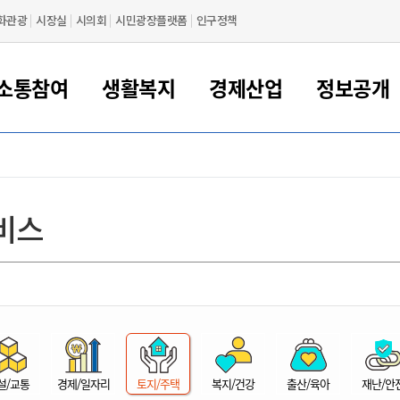
화관광
시장실
시의회
시민광장플랫폼
인구정책
소통참여
생활복지
경제산업
정보공개
새만금 해양거점도시 군산
정보공개 목록/청구
시민참여서비스
여권 민원
기업지원
교육
군산시 소개
군산시 관할권 주요논리
각종 신고/민원
사전정보공표
일자리/창업
차량 민원
상하수도
시청안내
새만금 관할구역 결
주민등록/인감/가
교통안내
기업목록
인사운영
SNS소식
여권발급안내
시민광장플랫폼
교육지원
투자기업 인센티브
정보공개 목록/청구
군산 현황
차량등록사업소 안내
하수도 계획
군산시 명장
사전정보공표
청사종합안내
주민등록/인감/가
시내버스
일반기업 목록
2022년도 통계
조직도
비스
여권 서식
시장에게 바란다
평생교육
기업지원정책
군산의 역사
차량 신규/이전 등록
상수도시설
구인구직
수시공표
전화번호안내
각종서식
택시
사회적경제기업
2023년도 통계
업무
나의민원
학자금대출이자지원
경제 공지/서식
수상현황
저당권 설정/말소 등록
수질검사
청년뜰(청년센터/창업센터)
부서별 팩스번호
시외버스/고속버스
공장 검색
2024년도 통계
부서소
나도한마디
우리아이 꿈탐험 지원사업
기업애로해소SOS
자연지리특성
등록원부 열람/발급
상수도/하수도 요금
시청 오시는 길
철도/항공
2025년도 통계
부서별 
군산시사회적경제지원센터
칭찬합시다
시민정보화교육
강소연구개발특구
행정구역/행정지도
자동차 등록 서식
요금조회납부시스템
여객선
설문조사
부모학교예약시스템
자매결연/국제협력 도시
자동차 과태료 조회 및 납부
공공하수처리시설
교통 관련사이트
일자리 지원사업
자원봉사참여
군산어린이시청
군산의 상징
자동차 정기(종합)검사 기
주정차단속 문자알
일자리지원센터
설/교통
경제/일자리
토지/주택
복지/건강
출산/육아
재난/안
간조회 및 검사예약
스
전자민원창
적극행정
디지털배움터