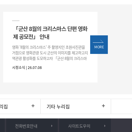
「군산 8월의 크리스마스 단편 영화
제 공모전」 안내
영화 '8월의 크리스마스' 주 촬영지인 초원사진관을
MORE
거점으로 영화관광 도시 군산의 이미지를 제고하고지
역관광 활성화를 도모하고자 「군산 8월의 크리스마
스 단편 영화제 공모전」을 다음과 같이 개최하오니
시정소식 | 26.07.08
많은 관심과 참여 바랍니다. □ 개
리집
기타 누리집
전화번호안내
사이트도우미