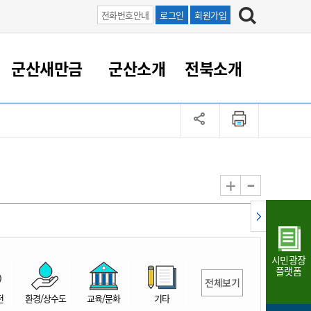
전화번호안내
로그인
회원가입
군산새만금
군산소개
전북소개
정 대응
족관계
부서/업무
RE100의 중심 새만금
도시/공원/주택
산업인프라
정책실명제
토지/건축
읍면동 안내
군산새만금 홍보 영상
조직운영6대지표
농업/축산업
도시재생
지방세
족관계
도시계획/지구단위계획
군산국가산업단지
정책실명제 안내
지방세
도시재생사업
민선8기 농업비전/발전방
공무원 정원
향
-
+
공원녹지
군산2국가산업단지
국민신청실명제안내
지방세환급금신청
도시재생(현장)지원센터
과장급이상 상위직 비율
농산물 유통
식
주택
새만금산업단지
정책실명제 중점관리 대상
지방세 상담챗봇
도시재생시설 현황
공무원 1인당 주민수
가축방역
자료실
자유무역지역
도시재생 공지/행사
현장공무원 비율
동물복지
지방산업단지
재정규모대비 인건비운영
시민광장
농공단지
실국본부수
플랫폼
전체보기
림 서비
산업단지 지도
내고장 알리미
전
환경/상수도
교육/문화
기타
구
항만/여객/공항/철도/컨벤