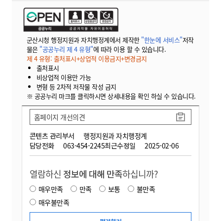
군산시청 행정지원과 자치행정계에서 제작한
"한눈에 서비스"
저작
물은
"공공누리 제 4 유형"
에 따라 이용 할 수 있습니다.
제 4 유형: 출처표시+상업적 이용금지+변경금지
출처표시
비상업적 이용만 가능
변형 등 2차적 저작물 작성 금지
※ 공공누리 마크를 클릭하시면 상세내용을 확인 하실 수 있습니다.
홈페이지 개선의견
콘텐츠 관리부서
행정지원과 자치행정계
담당전화
063-454-2245
최근수정일
2025-02-06
열람하신
정보에 대해 만족
하십니까?
매우만족
만족
보통
불만족
매우불만족