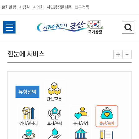
문화관광
시장실
시의회
시민광장플랫폼
인구정책
시
전
검
민
체
색
메
하
-
+
한눈에 서비스
주
뉴
기
열
권
기
도
유형선택
시
건설/교통
군
경제/일자리
토지/주택
복지/건강
출산/육아
산