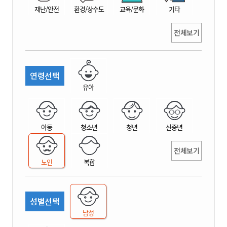
재난/안전
환경/상수도
교육/문화
기타
전체보기
연령선택
유아
아동
청소년
청년
신중년
전체보기
노인
복합
성별선택
남성