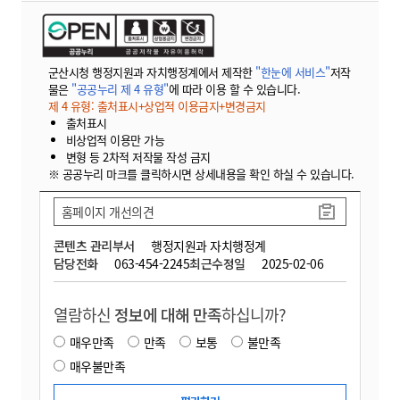
군산시청 행정지원과 자치행정계에서 제작한
"한눈에 서비스"
저작
물은
"공공누리 제 4 유형"
에 따라 이용 할 수 있습니다.
제 4 유형: 출처표시+상업적 이용금지+변경금지
출처표시
비상업적 이용만 가능
변형 등 2차적 저작물 작성 금지
※ 공공누리 마크를 클릭하시면 상세내용을 확인 하실 수 있습니다.
홈페이지 개선의견
콘텐츠 관리부서
행정지원과 자치행정계
담당전화
063-454-2245
최근수정일
2025-02-06
열람하신
정보에 대해 만족
하십니까?
매우만족
만족
보통
불만족
매우불만족