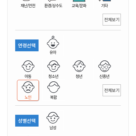
재난/안전
환경/상수도
교육/문화
기타
전체보기
연령선택
유아
아동
청소년
청년
신중년
전체보기
노인
복합
성별선택
남성