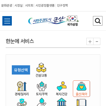
문화관광
시장실
시의회
시민광장플랫폼
인구정책
시
전
검
민
체
색
메
하
-
+
한눈에 서비스
주
뉴
기
열
권
기
도
유형선택
시
건설/교통
군
경제/일자리
토지/주택
복지/건강
출산/육아
산