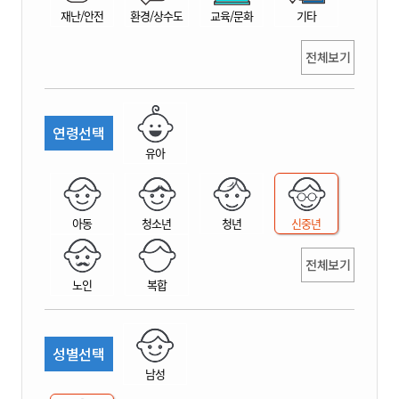
재난/안전
환경/상수도
교육/문화
기타
전체보기
연령선택
유아
아동
청소년
청년
신중년
전체보기
노인
복합
성별선택
남성