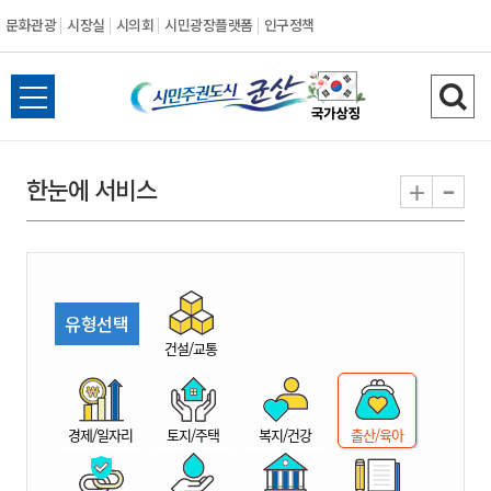
문화관광
시장실
시의회
시민광장플랫폼
인구정책
시
전
검
민
체
색
메
하
-
+
한눈에 서비스
주
뉴
기
열
권
기
도
유형선택
시
건설/교통
군
경제/일자리
토지/주택
복지/건강
출산/육아
산