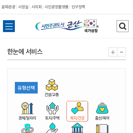
문화관광
시장실
시의회
시민광장플랫폼
인구정책
시
전
검
민
체
색
메
하
-
+
한눈에 서비스
주
뉴
기
열
권
기
도
유형선택
시
건설/교통
군
경제/일자리
토지/주택
복지/건강
출산/육아
산