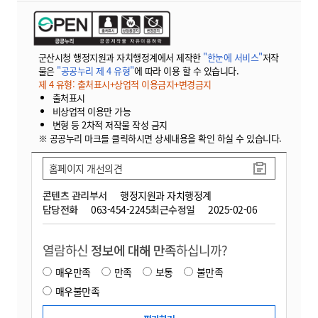
군산시청 행정지원과 자치행정계에서 제작한
"한눈에 서비스"
저작
물은
"공공누리 제 4 유형"
에 따라 이용 할 수 있습니다.
제 4 유형: 출처표시+상업적 이용금지+변경금지
출처표시
비상업적 이용만 가능
변형 등 2차적 저작물 작성 금지
※ 공공누리 마크를 클릭하시면 상세내용을 확인 하실 수 있습니다.
홈페이지 개선의견
콘텐츠 관리부서
행정지원과 자치행정계
담당전화
063-454-2245
최근수정일
2025-02-06
열람하신
정보에 대해 만족
하십니까?
매우만족
만족
보통
불만족
매우불만족