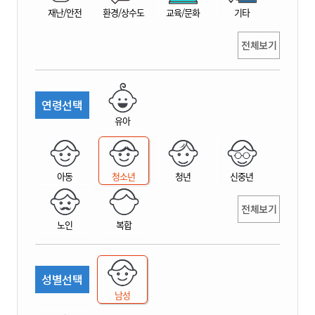
재난/안전
환경/상수도
교육/문화
기타
전체보기
연령선택
유아
아동
청소년
청년
신중년
전체보기
노인
복합
성별선택
남성