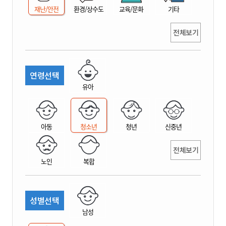
재난/안전
환경/상수도
교육/문화
기타
전체보기
연령선택
유아
아동
청소년
청년
신중년
전체보기
노인
복합
성별선택
남성