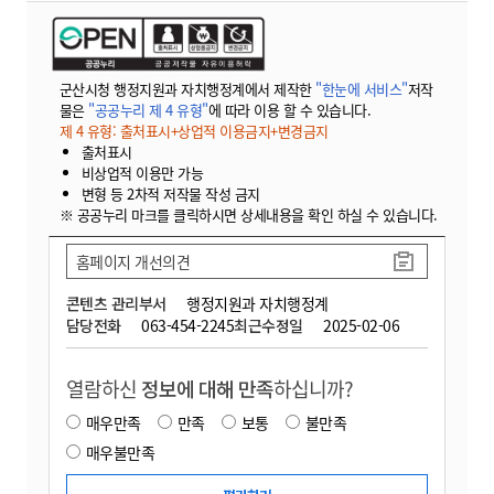
군산시청 행정지원과 자치행정계에서 제작한
"한눈에 서비스"
저작
물은
"공공누리 제 4 유형"
에 따라 이용 할 수 있습니다.
제 4 유형: 출처표시+상업적 이용금지+변경금지
출처표시
비상업적 이용만 가능
변형 등 2차적 저작물 작성 금지
※ 공공누리 마크를 클릭하시면 상세내용을 확인 하실 수 있습니다.
홈페이지 개선의견
콘텐츠 관리부서
행정지원과 자치행정계
담당전화
063-454-2245
최근수정일
2025-02-06
열람하신
정보에 대해 만족
하십니까?
매우만족
만족
보통
불만족
매우불만족