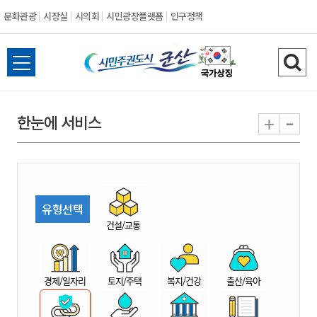
문화관광
시장실
시의회
시민광장플랫폼
인구정책
시
전
검
민
체
색
메
하
-
+
한눈에 서비스
주
뉴
기
열
권
기
도
유형선택
시
건설/교통
군
경제/일자리
토지/주택
복지/건강
출산/육아
산