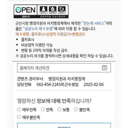
군산시청 행정지원과 자치행정계에서 제작한
"한눈에 서비스"
저작
물은
"공공누리 제 4 유형"
에 따라 이용 할 수 있습니다.
제 4 유형: 출처표시+상업적 이용금지+변경금지
출처표시
비상업적 이용만 가능
변형 등 2차적 저작물 작성 금지
※ 공공누리 마크를 클릭하시면 상세내용을 확인 하실 수 있습니다.
홈페이지 개선의견
콘텐츠 관리부서
행정지원과 자치행정계
담당전화
063-454-2245
최근수정일
2025-02-06
열람하신
정보에 대해 만족
하십니까?
매우만족
만족
보통
불만족
매우불만족