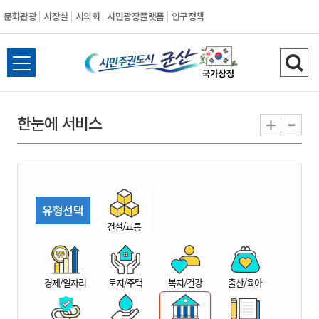
문화관광
시장실
시의회
시민광장플랫폼
인구정책
시
전
검
민
체
색
메
하
-
+
한눈에 서비스
주
뉴
기
열
권
기
도
유형선택
시
건설/교통
군
경제/일자리
토지/주택
복지/건강
출산/육아
산