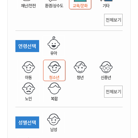
재난/안전
환경/상수도
교육/문화
기타
전체보기
연령선택
유아
아동
청소년
청년
신중년
전체보기
노인
복합
성별선택
남성