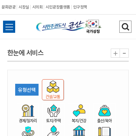
문화관광
시장실
시의회
시민광장플랫폼
인구정책
시
전
검
민
체
색
메
하
-
+
한눈에 서비스
주
뉴
기
열
권
기
도
유형선택
시
건설/교통
군
경제/일자리
토지/주택
복지/건강
출산/육아
산