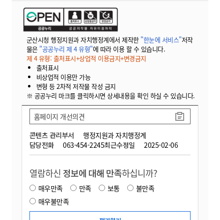
군산시청 행정지원과 자치행정계에서 제작한
"한눈에 서비스"
저작
물은
"공공누리 제 4 유형"
에 따라 이용 할 수 있습니다.
제 4 유형: 출처표시+상업적 이용금지+변경금지
출처표시
비상업적 이용만 가능
변형 등 2차적 저작물 작성 금지
※ 공공누리 마크를 클릭하시면 상세내용을 확인 하실 수 있습니다.
홈페이지 개선의견
콘텐츠 관리부서
행정지원과 자치행정계
담당전화
063-454-2245
최근수정일
2025-02-06
열람하신
정보에 대해 만족
하십니까?
매우만족
만족
보통
불만족
매우불만족