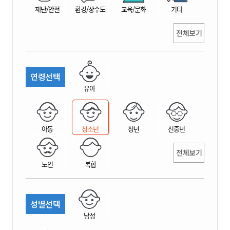
재난/안전
환경/상수도
교육/문화
기타
전체보기
연령선택
유아
아동
청소년
청년
신중년
전체보기
노인
복합
성별선택
남성