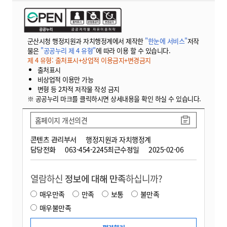
군산시청 행정지원과 자치행정계에서 제작한
"한눈에 서비스"
저작
물은
"공공누리 제 4 유형"
에 따라 이용 할 수 있습니다.
제 4 유형: 출처표시+상업적 이용금지+변경금지
출처표시
비상업적 이용만 가능
변형 등 2차적 저작물 작성 금지
※ 공공누리 마크를 클릭하시면 상세내용을 확인 하실 수 있습니다.
홈페이지 개선의견
콘텐츠 관리부서
행정지원과 자치행정계
담당전화
063-454-2245
최근수정일
2025-02-06
열람하신
정보에 대해 만족
하십니까?
매우만족
만족
보통
불만족
매우불만족