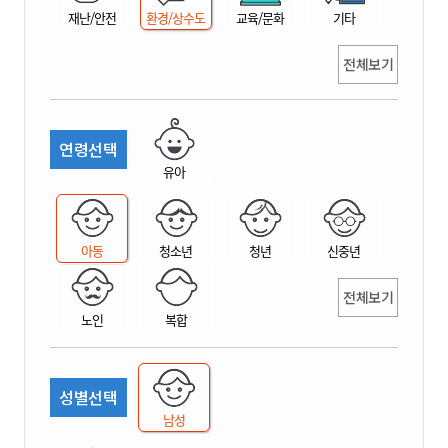
재난/안전
환경/상수도
교육/문화
기타
전체보기
연령선택
유아
아동
청소년
청년
신중년
전체보기
노인
복합
성별선택
남성