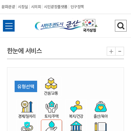
문화관광
시장실
시의회
시민광장플랫폼
인구정책
시
전
검
민
체
색
메
하
-
+
한눈에 서비스
주
뉴
기
열
권
기
도
유형선택
시
건설/교통
군
경제/일자리
토지/주택
복지/건강
출산/육아
산