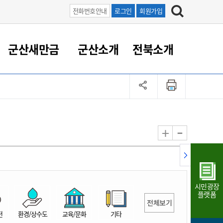
전화번호안내
로그인
회원가입
군산새만금
군산소개
전북소개
정 대응
족관계
부서/업무
RE100의 중심 새만금
도시/공원/주택
산업인프라
정책실명제
토지/건축
읍면동 안내
군산새만금 홍보 영상
조직운영6대지표
농업/축산업
도시재생
지방세
족관계
도시계획/지구단위계획
군산국가산업단지
정책실명제 안내
지방세
도시재생사업
민선8기 농업비전/발전방
공무원 정원
향
-
+
공원녹지
군산2국가산업단지
국민신청실명제안내
지방세환급금신청
도시재생(현장)지원센터
과장급이상 상위직 비율
농산물 유통
식
주택
새만금산업단지
정책실명제 중점관리 대상
지방세 상담챗봇
도시재생시설 현황
공무원 1인당 주민수
가축방역
자료실
자유무역지역
도시재생 공지/행사
현장공무원 비율
동물복지
지방산업단지
재정규모대비 인건비운영
시민광장
농공단지
실국본부수
플랫폼
전체보기
림 서비
산업단지 지도
내고장 알리미
전
환경/상수도
교육/문화
기타
구
항만/여객/공항/철도/컨벤