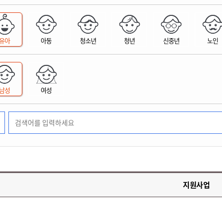
위원회 현황
공공데이터 개방
업무추진비공
군산시 무상교통
공부의 명수
정부24
위원회 명단공개
공공데이터 개방
예산/재정
법률정보
국민신문고
건설
부동산
에너지
유아
아동
청소년
청년
신중년
노인
환경
청소
위생
위원회 회의록 공개
공공데이터 수요조사
민원편람/서식
한눈에 서비스
전자가족관계등록
예산안내
조례규칙 입법예고
경제동향
도로/가로등
부동산 정보
태양광
환경선언문
청소정보
공중위생
재정공시
조례규칙 입법예고(구)
물가정보
자전거
주소/건축/지적/지리정보
가스/석유
인터넷등기소
환경기본정보
대형폐기물 배출신고
위생용품 제조업
결산보고서
법률정보 관련사이트
사회조사
조상땅찾기
국세청홈택스
남성
여성
화학물질 관리지도
공모사업
생활쓰레기 처리요령
식품위생
중기지방재정계획
사업체조
위택스
미세먼지 대응
음식물쓰레기 처리요령
문화 콘텐츠업
투자심사
통계연보
부동산통합민원
환경영향평가
폐기물 처리시설 현황
예산낭비신고
청년통계
체육
공공데이터포털
석면해체 건축물정보
보조금 부정수급 신고
주민등록
새올전자민원창구
체육시설 안내
환경오염업소 공개
공유재산
체류외국
군산시체육회
환경 관련사이트
재정용어사전
생활체육 공지
지원사업
군산시 고향사랑기부제
고향사랑기부제 소개
군산상품