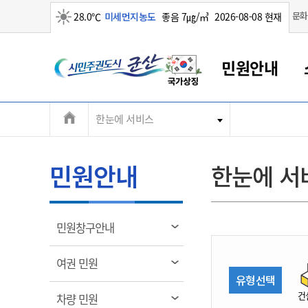
맑음
문화
28.0℃
미세먼지농도
좋음 7㎍/㎥
2026-08-08 현재
시
민원안내
민
전
한눈에 서비스
군산새만금
민원안내
소통참여
생활복지
경제산업
정보공개
군산소개
전북소개
주
군산에서 시작되는 새만금
전북특별자치도 소개
군산사랑상품권
민원창구안내
정보공개제도
복지/보건
시정알림
군산시 비전
체
권
민원이용안내
시정소식
인구정책
상품권 안내
제도안내
전북특별자치도란?
메
민원안내
한눈에 서
민원수수료
시험/채용
통합돌봄
상품권 공지사항
비공개대상정보
전북특별자치도 용어 Q&A
뉴
도
종합민원창구
보도자료
주민복지
상품권 Q&A
불복구제절차
자료실
시
아름다운 배려창구
행사안내
아동/청소년
상품권 이용규약
수수료
열
민원창구안내
홍보영상 게시판
토지정보민원창구
행사일정표
여성/가족
판매대행점 조회
정보공개서식
림
군
대표전화
대표전화
대표전화
대표전화
대표전화
대표전화
대표전화
대표전화
063-454-4000
063-454-4000
063-454-4000
063-454-4000
063-454-4000
063-454-4000
063-454-4000
063-454-4000
열
여권 민원
무인민원발급기
교육안내
노인복지
지류상품권 재고조회
림
유형선택
산
보건소식
장애인복지
부서 및 담당자 연락처
부서 및 담당자 연락처
부서 및 담당자 연락처
부서 및 담당자 연락처
부서 및 담당자 연락처
부서 및 담당자 연락처
부서 및 담당자 연락처
부서 및 담당자 연락처
건
열
차량 민원
고시공고
사회서비스(바우처)