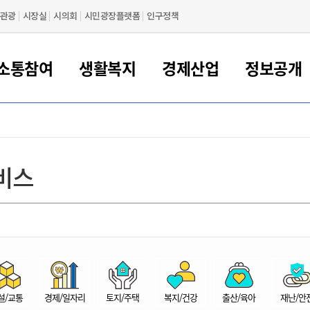
관광
시장실
시의회
시민광장플랫폼
인구정책
소통참여
생활복지
경제산업
정보공개
새만금 해양거점도시 군산
정보공개 목록/청구
시민참여서비스
여권 민원
기업지원
교육
군산시 소개
군산시 관할권 주요논리
각종 신고/민원
사전정보공표
일자리/창업
차량 민원
상하수도
시청안내
새만금 관할구역 결
주민등록/인감/가
교통안내
기업목록
인사운영
SNS소식
여권발급안내
시민광장플랫폼
교육지원
투자기업 인센티브
정보공개 목록/청구
군산 현황
차량등록사업소 안내
하수도 계획
군산시 명장
사전정보공표
청사종합안내
주민등록/인감/가
시내버스
일반기업 목록
2022년도 통계
조직도
비스
여권 서식
시장에게 바란다
평생교육
기업지원정책
군산의 역사
차량 신규/이전 등록
상수도시설
구인구직
수시공표
전화번호안내
각종서식
택시
사회적경제기업
2023년도 통계
업무
나의민원
학자금대출이자지원
경제 공지/서식
수상현황
저당권 설정/말소 등록
수질검사
청년뜰(청년센터/창업센터)
부서별 팩스번호
시외버스/고속버스
공장 검색
2024년도 통계
부서소
나도한마디
우리아이 꿈탐험 지원사업
기업애로해소SOS
자연지리특성
등록원부 열람/발급
상수도/하수도 요금
시청 오시는 길
철도/항공
2025년도 통계
부서별 
군산시사회적경제지원센터
칭찬합시다
시민정보화교육
강소연구개발특구
행정구역/행정지도
자동차 등록 서식
요금조회납부시스템
여객선
설문조사
부모학교예약시스템
자매결연/국제협력 도시
자동차 과태료 조회 및 납부
공공하수처리시설
교통 관련사이트
일자리 지원사업
자원봉사참여
군산어린이시청
군산의 상징
자동차 정기(종합)검사 기
주정차단속 문자알
일자리지원센터
설/교통
경제/일자리
토지/주택
복지/건강
출산/육아
재난/안
간조회 및 검사예약
스
전자민원창
적극행정
디지털배움터