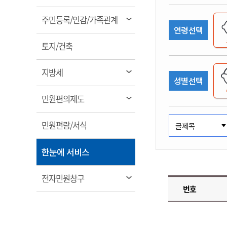
림
계약정보공개
전화번호안내
전화번호안내
전화번호안내
전화번호안내
전화번호안내
전화번호안내
전화번호안내
전화번호안내
군산시보
장사정보
열
주민등록/인감/가족관계
입찰/계약정보
연령선택
읍면동소식
주민복지 안내서
주요시책
림
수산업
찾아오시는길
찾아오시는길
찾아오시는길
찾아오시는길
찾아오시는길
찾아오시는길
찾아오시는길
찾아오시는길
용역과제
열
민원편의제도
토지/건축
웹진 열린군산
시정계획
어업현황
림
타기관소식
민원 1회방문 처리제
주요업무
수산물 안전정보
열
지방세
성별선택
어디서나 민원처리제
시정백서
림
군산수산물 소비촉진행사
상품권 구매 사용 및 관리
사전심사 청구제도
열
민원편의제도
군산 특화 수산물
림
민원인 후견인제
열
민원편람/서식
복합민원 상담예약제
림
폐업신고 원스톱서비스
열
한눈에 서비스
납세자 보호관제도
림
『안심상속』 원스톱 서비
열
전자민원창구
스
번호
림