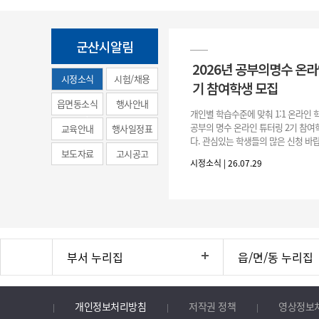
군산시알림
2026년 공부의명수 온라
시정소식
시험/채용
기 참여학생 모집
(municipal
읍면동소식
행사안내
개인별 학습수준에 맞춰 1:1 온라인
news)
공부의 명수 온라인 튜터링 2기 참
교육안내
행사일정표
다. 관심있는 학생들의 많은 신청 바랍
보도자료
고시공고
간 : 2026. 7. 29.(수) ~ 8. 7.(금) 2. 
시정소식 | 26.07.29
부서 누리집
읍/면/동 누리집
개인정보처리방침
저작권 정책
영상정보