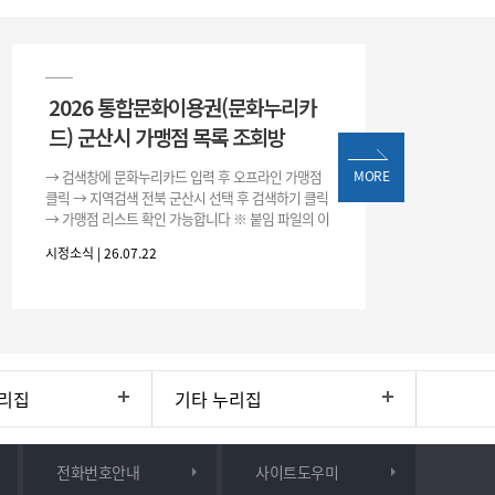
2026 통합문화이용권(문화누리카
드) 군산시 가맹점 목록 조회방
→ 검색창에 문화누리카드 입력 후 오프라인 가맹점
MORE
클릭 → 지역검색 전북 군산시 선택 후 검색하기 클릭
→ 가맹점 리스트 확인 가능합니다 ※ 붙임 파일의 이
용처 리스트는 변동될 수 있으니 위 방법으로 확인하
시정소식 | 26.07.22
시기 바랍니다.
리집
기타 누리집
전화번호안내
사이트도우미