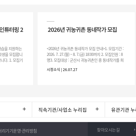
인튜터링 2
2026년 귀농귀촌 동네작가 모집
 학습을 지원하는
<2026년 귀농귀촌 동네작가 모집 안내>1. 모집기간 :
여학생을 모집합니
2026. 7. 27.(월) ~ 8. 7.(금) 18:00까지 2. 모집인원 : 8
니다. 1. 모집기
명3. 모집대상 : 군산시 귀농귀촌인 중 동네작가를 희
운영기간 :
망하는 자 * 기존에 군산시
시정소식 | 26.07.27
직속기관/사업소 누리집
유관기관 누
찾아오시는길
처리기기운영·관리방침