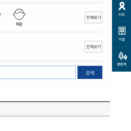
개
재정정보 공개
공공저작물
션
시민
통계정보
행정규제개혁
전체보기
소상공인 지원
복합
민방위/재난안전
시스템
행정규제개혁안내
고유가 피해지원금
민방위
규제신문고
군산사랑배달 배달의명수
기업
재난안전
전체보기
규제입증요청
카드수수료 지원
풍수해보험
사
규제정보포털
소상공인지원
재해예방
관광객
관련기관 안내
검색
군산시착한가격업소
시민대상보험
통계
영조물 배상보험
인 현황
군산시민 안전보험
군산시민 자전거보험
군산 상품
농업인안전보험 농가부담
 가이드북
금 지원사업