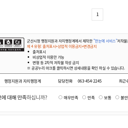
기부자 예우제
기부자 명예의 전당
1
기금사업
군산시 답례품
고향사랑기부제 소식
군산시청 행정지원과 자치행정계에서 제작한
"한눈에 서비스"
저작물
제 4 유형: 출처표시+상업적 이용금지+변경금지
출처표시
비상업적 이용만 가능
변형 등 2차적 저작물 작성 금지
※ 공공누리 마크를 클릭하시면 상세내용을 확인 하실 수 있습니다.
행정지원과 자치행정계
담당전화
063-454-2245
최근
에 대해 만족
하십니까?
매우만족
만족
보통
불만