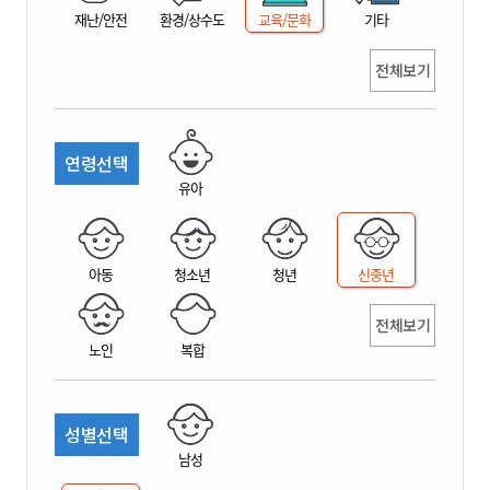
재난/안전
환경/상수도
교육/문화
기타
전체보기
연령선택
유아
아동
청소년
청년
신중년
전체보기
노인
복합
성별선택
남성