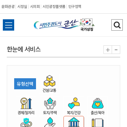
문화관광
시장실
시의회
시민광장플랫폼
인구정책
시
전
검
민
체
색
메
하
-
+
한눈에 서비스
주
뉴
기
열
권
기
도
유형선택
시
건설/교통
군
경제/일자리
토지/주택
복지/건강
출산/육아
산