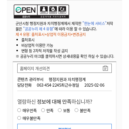
군산시청 행정지원과 자치행정계에서 제작한
"한눈에 서비스"
저작
물은
"공공누리 제 4 유형"
에 따라 이용 할 수 있습니다.
제 4 유형: 출처표시+상업적 이용금지+변경금지
출처표시
비상업적 이용만 가능
변형 등 2차적 저작물 작성 금지
※ 공공누리 마크를 클릭하시면 상세내용을 확인 하실 수 있습니다.
홈페이지 개선의견
콘텐츠 관리부서
행정지원과 자치행정계
담당전화
063-454-2245
최근수정일
2025-02-06
열람하신
정보에 대해 만족
하십니까?
매우만족
만족
보통
불만족
매우불만족