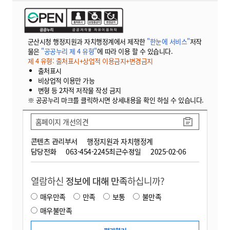
군산시청 행정지원과 자치행정계에서 제작한
"한눈에 서비스"
저작
물은
"공공누리 제 4 유형"
에 따라 이용 할 수 있습니다.
제 4 유형: 출처표시+상업적 이용금지+변경금지
출처표시
비상업적 이용만 가능
변형 등 2차적 저작물 작성 금지
※ 공공누리 마크를 클릭하시면 상세내용을 확인 하실 수 있습니다.
홈페이지 개선의견
콘텐츠 관리부서
행정지원과 자치행정계
담당전화
063-454-2245
최근수정일
2025-02-06
열람하신
정보에 대해 만족
하십니까?
매우만족
만족
보통
불만족
매우불만족