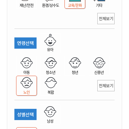
재난/안전
환경/상수도
교육/문화
기타
전체보기
연령선택
유아
아동
청소년
청년
신중년
전체보기
노인
복합
성별선택
남성