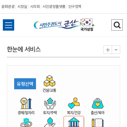
문화관광
시장실
시의회
시민광장플랫폼
인구정책
시
전
검
민
체
색
메
하
-
+
한눈에 서비스
주
뉴
기
열
권
기
도
유형선택
시
건설/교통
군
경제/일자리
토지/주택
복지/건강
출산/육아
산