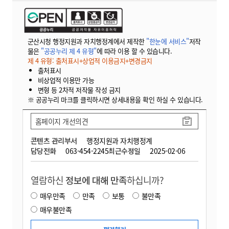
군산시청 행정지원과 자치행정계에서 제작한
"한눈에 서비스"
저작
물은
"공공누리 제 4 유형"
에 따라 이용 할 수 있습니다.
제 4 유형: 출처표시+상업적 이용금지+변경금지
출처표시
비상업적 이용만 가능
변형 등 2차적 저작물 작성 금지
※ 공공누리 마크를 클릭하시면 상세내용을 확인 하실 수 있습니다.
홈페이지 개선의견
콘텐츠 관리부서
행정지원과 자치행정계
담당전화
063-454-2245
최근수정일
2025-02-06
열람하신
정보에 대해 만족
하십니까?
매우만족
만족
보통
불만족
매우불만족