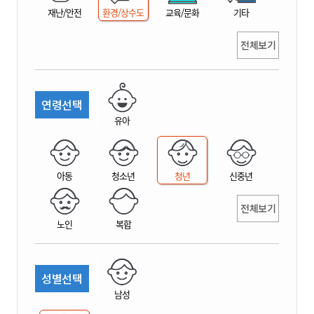
재난/안전
환경/상수도
교육/문화
기타
전체보기
연령선택
유아
아동
청소년
청년
신중년
전체보기
노인
복합
성별선택
남성