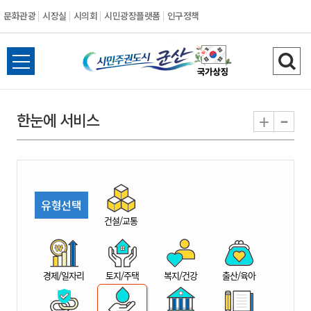
문화관광
시장실
시의회
시민광장플랫폼
인구정책
시
전
검
민
체
색
메
하
-
+
한눈에 서비스
주
뉴
기
열
권
기
도
유형선택
시
건설/교통
군
경제/일자리
토지/주택
복지/건강
출산/육아
산