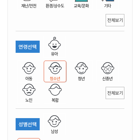
재난/안전
환경/상수도
교육/문화
기타
전체보기
연령선택
유아
아동
청소년
청년
신중년
전체보기
노인
복합
성별선택
남성