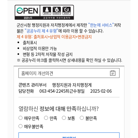
군산시청 행정지원과 자치행정계에서 제작한
"한눈에 서비스"
저작
물은
"공공누리 제 4 유형"
에 따라 이용 할 수 있습니다.
제 4 유형: 출처표시+상업적 이용금지+변경금지
출처표시
비상업적 이용만 가능
변형 등 2차적 저작물 작성 금지
※ 공공누리 마크를 클릭하시면 상세내용을 확인 하실 수 있습니다.
홈페이지 개선의견
콘텐츠 관리부서
행정지원과 자치행정계
담당전화
063-454-2245
최근수정일
2025-02-06
열람하신
정보에 대해 만족
하십니까?
매우만족
만족
보통
불만족
매우불만족