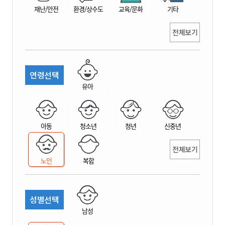
재난/안전
환경/상수도
교육/문화
기타
전체보기
연령선택
유아
아동
청소년
청년
신중년
전체보기
노인
복합
성별선택
남성