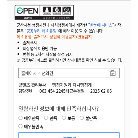
군산시청 행정지원과 자치행정계에서 제작한
"한눈에 서비스"
저작
물은
"공공누리 제 4 유형"
에 따라 이용 할 수 있습니다.
제 4 유형: 출처표시+상업적 이용금지+변경금지
출처표시
비상업적 이용만 가능
변형 등 2차적 저작물 작성 금지
※ 공공누리 마크를 클릭하시면 상세내용을 확인 하실 수 있습니다.
홈페이지 개선의견
콘텐츠 관리부서
행정지원과 자치행정계
담당전화
063-454-2245
최근수정일
2025-02-06
열람하신
정보에 대해 만족
하십니까?
매우만족
만족
보통
불만족
매우불만족