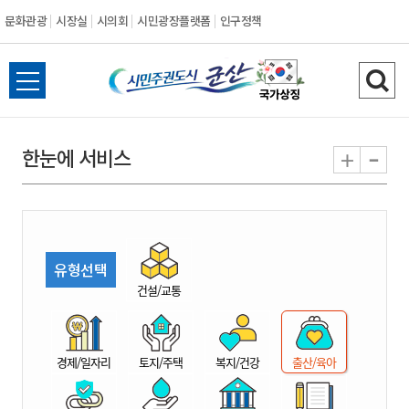
문화관광
시장실
시의회
시민광장플랫폼
인구정책
시
전
검
민
체
색
메
하
-
+
한눈에 서비스
주
뉴
기
열
권
기
도
유형선택
시
건설/교통
군
경제/일자리
토지/주택
복지/건강
출산/육아
산