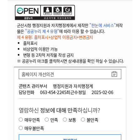
군산시청 행정지원과 자치행정계에서 제작한
"한눈에 서비스"
저작
물은
"공공누리 제 4 유형"
에 따라 이용 할 수 있습니다.
제 4 유형: 출처표시+상업적 이용금지+변경금지
출처표시
비상업적 이용만 가능
변형 등 2차적 저작물 작성 금지
※ 공공누리 마크를 클릭하시면 상세내용을 확인 하실 수 있습니다.
홈페이지 개선의견
콘텐츠 관리부서
행정지원과 자치행정계
담당전화
063-454-2245
최근수정일
2025-02-06
열람하신
정보에 대해 만족
하십니까?
매우만족
만족
보통
불만족
매우불만족