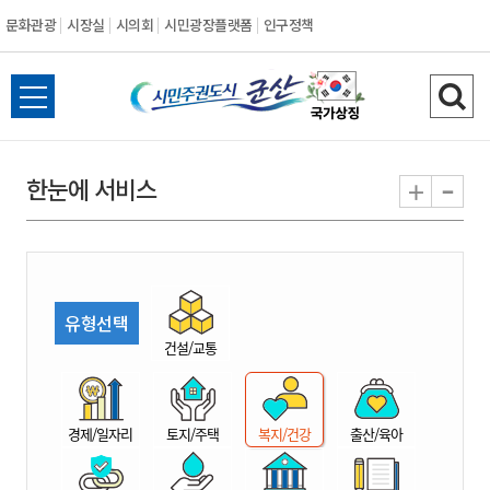
문화관광
시장실
시의회
시민광장플랫폼
인구정책
시
전
검
민
체
색
메
하
-
+
한눈에 서비스
주
뉴
기
열
권
기
도
유형선택
시
건설/교통
군
경제/일자리
토지/주택
복지/건강
출산/육아
산