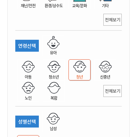
재난/안전
환경/상수도
교육/문화
기타
전체보기
연령선택
유아
아동
청소년
청년
신중년
전체보기
노인
복합
성별선택
남성