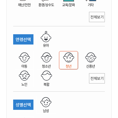
재난/안전
환경/상수도
교육/문화
기타
전체보기
연령선택
유아
아동
청소년
청년
신중년
전체보기
노인
복합
성별선택
남성