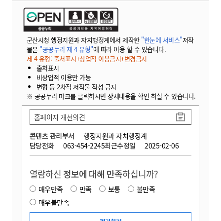
군산시청 행정지원과 자치행정계에서 제작한
"한눈에 서비스"
저작
물은
"공공누리 제 4 유형"
에 따라 이용 할 수 있습니다.
제 4 유형: 출처표시+상업적 이용금지+변경금지
출처표시
비상업적 이용만 가능
변형 등 2차적 저작물 작성 금지
※ 공공누리 마크를 클릭하시면 상세내용을 확인 하실 수 있습니다.
홈페이지 개선의견
콘텐츠 관리부서
행정지원과 자치행정계
담당전화
063-454-2245
최근수정일
2025-02-06
열람하신
정보에 대해 만족
하십니까?
매우만족
만족
보통
불만족
매우불만족