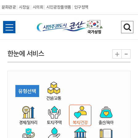
문화관광
시장실
시의회
시민광장플랫폼
인구정책
시
전
검
민
체
색
메
하
-
+
한눈에 서비스
주
뉴
기
열
권
기
도
유형선택
시
건설/교통
군
경제/일자리
토지/주택
복지/건강
출산/육아
산