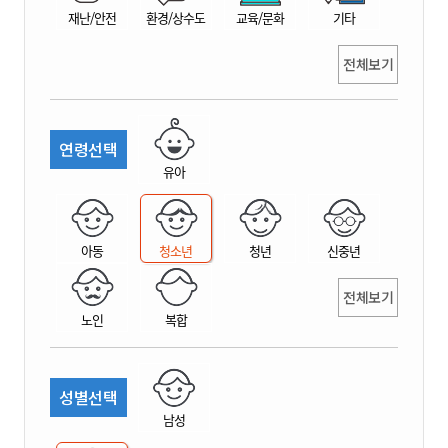
재난/안전
환경/상수도
교육/문화
기타
전체보기
연령선택
유아
아동
청소년
청년
신중년
전체보기
노인
복합
성별선택
남성