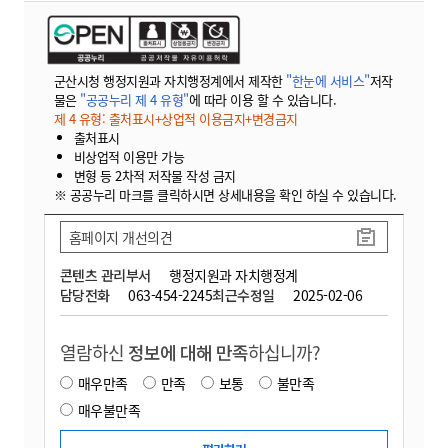
군산시청 행정지원과 자치행정계에서 제작한
"한눈에 서비스"
저작
물은
"공공누리 제 4 유형"
에 따라 이용 할 수 있습니다.
제 4 유형: 출처표시+상업적 이용금지+변경금지
출처표시
비상업적 이용만 가능
변형 등 2차적 저작물 작성 금지
※ 공공누리 마크를 클릭하시면 상세내용을 확인 하실 수 있습니다.
홈페이지 개선의견
콘텐츠 관리부서
행정지원과 자치행정계
담당전화
063-454-2245
최근수정일
2025-02-06
열람하신
정보에 대해 만족
하십니까?
매우만족
만족
보통
불만족
매우불만족