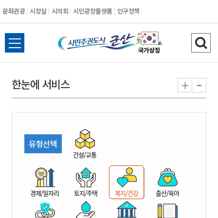
문화관광
시장실
시의회
시민광장플랫폼
인구정책
시
전
검
민
체
색
메
하
-
+
한눈에 서비스
주
뉴
기
열
권
기
도
유형선택
시
건설/교통
군
경제/일자리
토지/주택
복지/건강
출산/육아
산