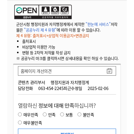
군산시청 행정지원과 자치행정계에서 제작한
"한눈에 서비스"
저작
물은
"공공누리 제 4 유형"
에 따라 이용 할 수 있습니다.
제 4 유형: 출처표시+상업적 이용금지+변경금지
출처표시
비상업적 이용만 가능
변형 등 2차적 저작물 작성 금지
※ 공공누리 마크를 클릭하시면 상세내용을 확인 하실 수 있습니다.
홈페이지 개선의견
콘텐츠 관리부서
행정지원과 자치행정계
담당전화
063-454-2245
최근수정일
2025-02-06
열람하신
정보에 대해 만족
하십니까?
매우만족
만족
보통
불만족
매우불만족