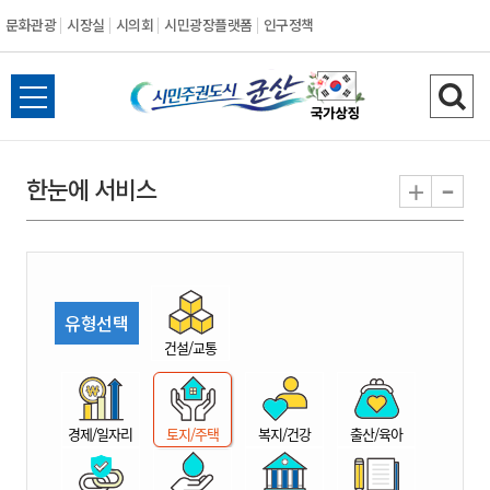
문화관광
시장실
시의회
시민광장플랫폼
인구정책
시
전
검
민
체
색
메
하
-
+
한눈에 서비스
주
뉴
기
열
권
기
도
유형선택
시
건설/교통
군
경제/일자리
토지/주택
복지/건강
출산/육아
산