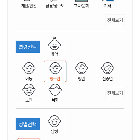
재난/안전
환경/상수도
교육/문화
기타
전체보기
연령선택
유아
아동
청소년
청년
신중년
전체보기
노인
복합
성별선택
남성