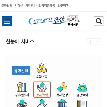
문화관광
시장실
시의회
시민광장플랫폼
인구정책
시
전
검
민
체
색
메
하
-
+
한눈에 서비스
주
뉴
기
열
권
기
도
유형선택
시
건설/교통
군
경제/일자리
토지/주택
복지/건강
출산/육아
산