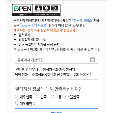
군산시청 행정지원과 자치행정계에서 제작한
"한눈에 서비스"
저작
물은
"공공누리 제 4 유형"
에 따라 이용 할 수 있습니다.
제 4 유형: 출처표시+상업적 이용금지+변경금지
출처표시
비상업적 이용만 가능
변형 등 2차적 저작물 작성 금지
※ 공공누리 마크를 클릭하시면 상세내용을 확인 하실 수 있습니다.
홈페이지 개선의견
콘텐츠 관리부서
행정지원과 자치행정계
담당전화
063-454-2245
최근수정일
2025-02-06
열람하신
정보에 대해 만족
하십니까?
매우만족
만족
보통
불만족
매우불만족