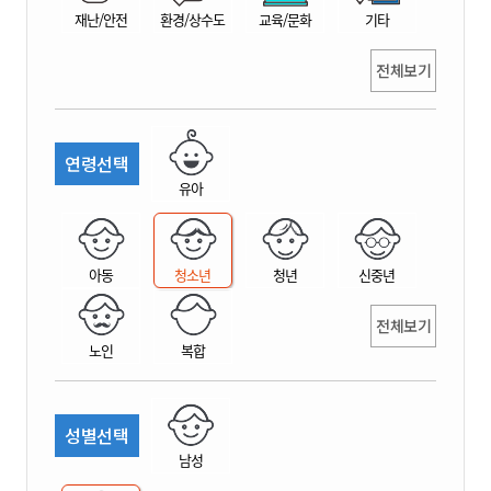
재난/안전
환경/상수도
교육/문화
기타
전체보기
연령선택
유아
아동
청소년
청년
신중년
전체보기
노인
복합
성별선택
남성