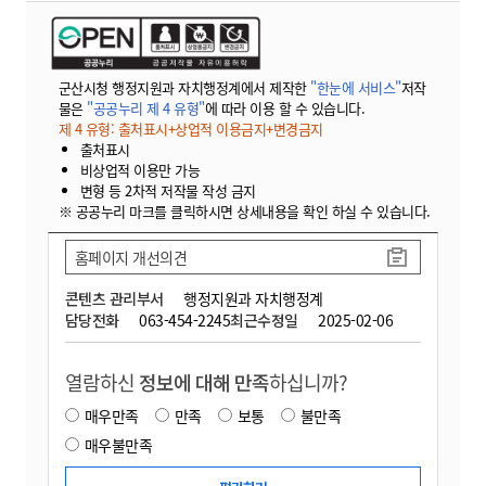
군산시청 행정지원과 자치행정계에서 제작한
"한눈에 서비스"
저작
물은
"공공누리 제 4 유형"
에 따라 이용 할 수 있습니다.
제 4 유형: 출처표시+상업적 이용금지+변경금지
출처표시
비상업적 이용만 가능
변형 등 2차적 저작물 작성 금지
※ 공공누리 마크를 클릭하시면 상세내용을 확인 하실 수 있습니다.
홈페이지 개선의견
콘텐츠 관리부서
행정지원과 자치행정계
담당전화
063-454-2245
최근수정일
2025-02-06
열람하신
정보에 대해 만족
하십니까?
매우만족
만족
보통
불만족
매우불만족