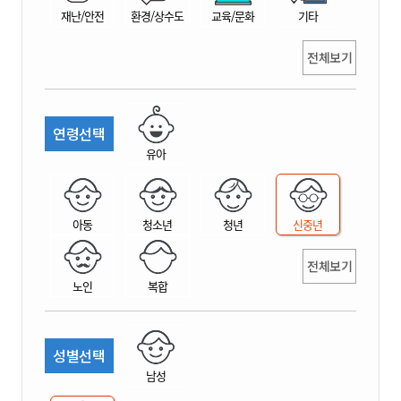
재난/안전
환경/상수도
교육/문화
기타
전체보기
연령선택
유아
아동
청소년
청년
신중년
전체보기
노인
복합
성별선택
남성