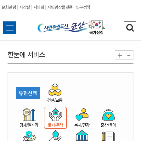
문화관광
시장실
시의회
시민광장플랫폼
인구정책
시
전
검
민
체
색
메
하
-
+
한눈에 서비스
주
뉴
기
열
권
기
도
유형선택
시
건설/교통
군
경제/일자리
토지/주택
복지/건강
출산/육아
산