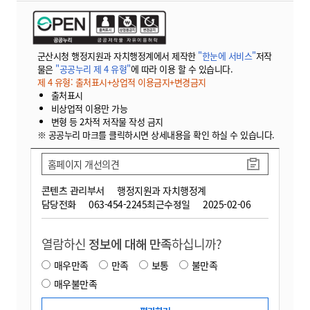
군산시청 행정지원과 자치행정계에서 제작한
"한눈에 서비스"
저작
물은
"공공누리 제 4 유형"
에 따라 이용 할 수 있습니다.
제 4 유형: 출처표시+상업적 이용금지+변경금지
출처표시
비상업적 이용만 가능
변형 등 2차적 저작물 작성 금지
※ 공공누리 마크를 클릭하시면 상세내용을 확인 하실 수 있습니다.
홈페이지 개선의견
콘텐츠 관리부서
행정지원과 자치행정계
담당전화
063-454-2245
최근수정일
2025-02-06
열람하신
정보에 대해 만족
하십니까?
매우만족
만족
보통
불만족
매우불만족