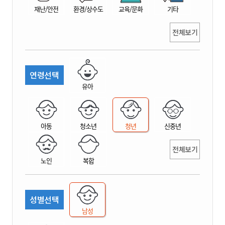
재난/안전
환경/상수도
교육/문화
기타
전체보기
연령선택
유아
아동
청소년
청년
신중년
전체보기
노인
복합
성별선택
남성