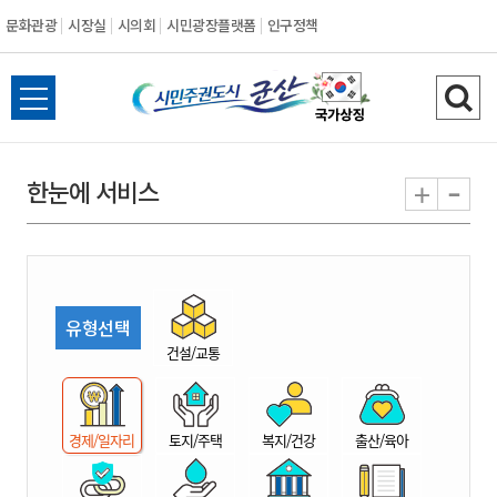
문화관광
시장실
시의회
시민광장플랫폼
인구정책
시
전
검
민
체
색
메
하
-
+
한눈에 서비스
주
뉴
기
열
권
기
도
유형선택
시
건설/교통
군
경제/일자리
토지/주택
복지/건강
출산/육아
산