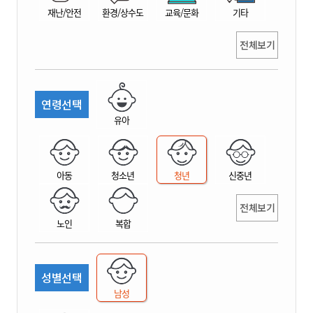
재난/안전
환경/상수도
교육/문화
기타
전체보기
연령선택
유아
아동
청소년
청년
신중년
전체보기
노인
복합
성별선택
남성