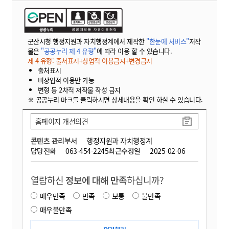
군산시청 행정지원과 자치행정계에서 제작한
"한눈에 서비스"
저작
물은
"공공누리 제 4 유형"
에 따라 이용 할 수 있습니다.
제 4 유형: 출처표시+상업적 이용금지+변경금지
출처표시
비상업적 이용만 가능
변형 등 2차적 저작물 작성 금지
※ 공공누리 마크를 클릭하시면 상세내용을 확인 하실 수 있습니다.
홈페이지 개선의견
콘텐츠 관리부서
행정지원과 자치행정계
담당전화
063-454-2245
최근수정일
2025-02-06
열람하신
정보에 대해 만족
하십니까?
매우만족
만족
보통
불만족
매우불만족