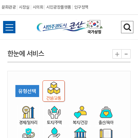
문화관광
시장실
시의회
시민광장플랫폼
인구정책
시
전
검
민
체
색
메
하
-
+
한눈에 서비스
주
뉴
기
열
권
기
도
유형선택
시
건설/교통
군
경제/일자리
토지/주택
복지/건강
출산/육아
산