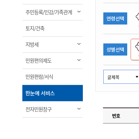
림
계약정보공개
전화번호안내
전화번호안내
전화번호안내
전화번호안내
전화번호안내
전화번호안내
전화번호안내
전화번호안내
군산시보
장사정보
열
주민등록/인감/가족관계
입찰/계약정보
연령선택
읍면동소식
주민복지 안내서
주요시책
림
수산업
찾아오시는길
찾아오시는길
찾아오시는길
찾아오시는길
찾아오시는길
찾아오시는길
찾아오시는길
찾아오시는길
용역과제
열
민원편의제도
토지/건축
웹진 열린군산
시정계획
어업현황
림
타기관소식
민원 1회방문 처리제
주요업무
수산물 안전정보
열
지방세
성별선택
어디서나 민원처리제
시정백서
림
군산수산물 소비촉진행사
상품권 구매 사용 및 관리
사전심사 청구제도
열
민원편의제도
군산 특화 수산물
림
민원인 후견인제
열
민원편람/서식
복합민원 상담예약제
림
폐업신고 원스톱서비스
열
한눈에 서비스
납세자 보호관제도
림
『안심상속』 원스톱 서비
열
전자민원창구
스
번호
림