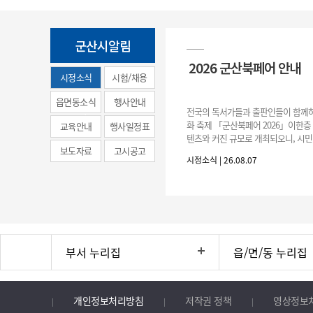
군산시알림
2026 군산북페어 안내
시정소식
시험/채용
(municipal
읍면동소식
행사안내
전국의 독서가들과 출판인들이 함께하
news)
화 축제 「군산북페어 2026」이한층
교육안내
행사일정표
텐츠와 커진 규모로 개최되오니, 시민
보도자료
고시공고
분의 많은 관심과 참여 바랍니다.□ 
시정소식 | 26.08.07
간: 2026. 8. 28.
부서 누리집
읍/면/동 누리집
개인정보처리방침
저작권 정책
영상정보