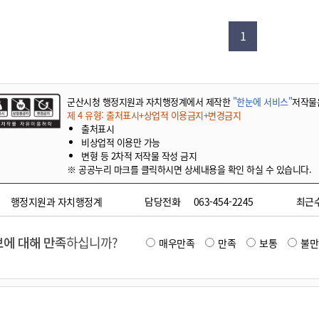
기부자 예우제
기부자 명예의 전당
1
기금사업
군산시 답례품
고향사랑기부제 소식
군산시청 행정지원과 자치행정계에서 제작한
"한눈에 서비스"
저작물
제 4 유형: 출처표시+상업적 이용금지+변경금지
출처표시
비상업적 이용만 가능
변형 등 2차적 저작물 작성 금지
※ 공공누리 마크를 클릭하시면 상세내용을 확인 하실 수 있습니다.
행정지원과 자치행정계
담당전화
063-454-2245
최근
에 대해 만족
하십니까?
매우만족
만족
보통
불만