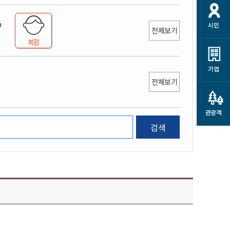
개
재정정보 공개
공공저작물
션
시민
통계정보
행정규제개혁
전체보기
소상공인 지원
복합
민방위/재난안전
시스템
행정규제개혁안내
고유가 피해지원금
민방위
규제신문고
군산사랑배달 배달의명수
기업
재난안전
전체보기
규제입증요청
카드수수료 지원
풍수해보험
사
규제정보포털
소상공인지원
재해예방
관광객
관련기관 안내
검색
군산시착한가격업소
시민대상보험
통계
영조물 배상보험
인 현황
군산시민 안전보험
군산시민 자전거보험
군산 상품
농업인안전보험 농가부담
 가이드북
금 지원사업