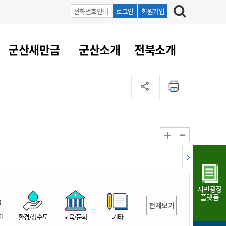
전화번호안내
로그인
회원가입
군산새만금
군산소개
전북소개
정 대응
족관계
부서/업무
RE100의 중심 새만금
도시/공원/주택
산업인프라
정책실명제
토지/건축
읍면동 안내
군산새만금 홍보 영상
조직운영6대지표
농업/축산업
도시재생
지방세
족관계
도시계획/지구단위계획
군산국가산업단지
정책실명제 안내
지방세
도시재생사업
민선8기 농업비전/발전방
공무원 정원
향
-
+
공원녹지
군산2국가산업단지
국민신청실명제안내
지방세환급금신청
도시재생(현장)지원센터
과장급이상 상위직 비율
농산물 유통
식
주택
새만금산업단지
정책실명제 중점관리 대상
지방세 상담챗봇
도시재생시설 현황
공무원 1인당 주민수
가축방역
자료실
자유무역지역
도시재생 공지/행사
현장공무원 비율
동물복지
지방산업단지
재정규모대비 인건비운영
시민광장
농공단지
실국본부수
플랫폼
전체보기
림 서비
산업단지 지도
내고장 알리미
전
환경/상수도
교육/문화
기타
구
항만/여객/공항/철도/컨벤