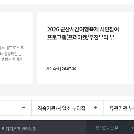
2026 군산시간여행축제 시민참여
프로그램(프리마켓/주전부리 부
는 대표 도서 문
 더 풍성해진 콘
 및 방문객 여러
행사 개요행사 기
시정소식 | 26.07.30
직속기관/사업소 누리집
유관기관 누
찾아오시는길
처리기기운영·관리방침