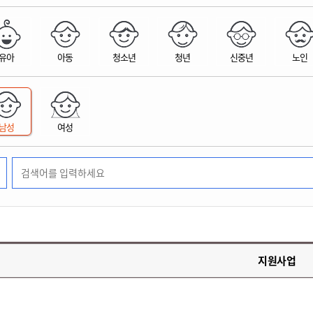
위원회 현황
공공데이터 개방
업무추진비공
군산시 무상교통
공부의 명수
정부24
위원회 명단공개
공공데이터 개방
예산/재정
법률정보
국민신문고
건설
부동산
에너지
유아
아동
청소년
청년
신중년
노인
환경
청소
위생
위원회 회의록 공개
공공데이터 수요조사
민원편람/서식
한눈에 서비스
전자가족관계등록
예산안내
조례규칙 입법예고
경제동향
도로/가로등
부동산 정보
태양광
환경선언문
청소정보
공중위생
재정공시
조례규칙 입법예고(구)
물가정보
자전거
주소/건축/지적/지리정보
가스/석유
인터넷등기소
환경기본정보
대형폐기물 배출신고
위생용품 제조업
결산보고서
법률정보 관련사이트
사회조사
조상땅찾기
국세청홈택스
남성
여성
화학물질 관리지도
공모사업
생활쓰레기 처리요령
식품위생
중기지방재정계획
사업체조
위택스
미세먼지 대응
음식물쓰레기 처리요령
문화 콘텐츠업
투자심사
통계연보
부동산통합민원
환경영향평가
폐기물 처리시설 현황
예산낭비신고
청년통계
체육
공공데이터포털
석면해체 건축물정보
보조금 부정수급 신고
주민등록
새올전자민원창구
체육시설 안내
환경오염업소 공개
공유재산
체류외국
군산시체육회
환경 관련사이트
재정용어사전
생활체육 공지
지원사업
군산시 고향사랑기부제
고향사랑기부제 소개
군산상품