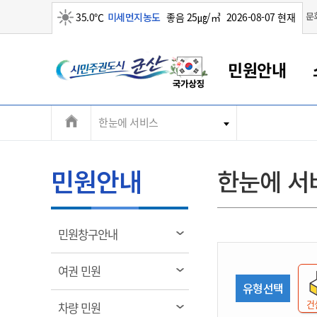
맑음
문
35.0℃
미세먼지농도
좋음 25㎍/㎥
2026-08-07 현재
시
민원안내
민
전
한눈에 서비스
군산새만금
민원안내
소통참여
생활복지
경제산업
정보공개
군산소개
전북소개
주
군산에서 시작되는 새만금
전북특별자치도 소개
군산사랑상품권
민원창구안내
정보공개제도
복지/보건
시정알림
군산시 비전
체
권
민원이용안내
시정소식
인구정책
상품권 안내
제도안내
전북특별자치도란?
메
민원안내
한눈에 서
민원수수료
시험/채용
통합돌봄
상품권 공지사항
비공개대상정보
전북특별자치도 용어 Q&A
뉴
도
종합민원창구
보도자료
주민복지
상품권 Q&A
불복구제절차
자료실
시
아름다운 배려창구
행사안내
아동/청소년
상품권 이용규약
수수료
열
민원창구안내
홍보영상 게시판
토지정보민원창구
행사일정표
여성/가족
판매대행점 조회
정보공개서식
림
군
대표전화
대표전화
대표전화
대표전화
대표전화
대표전화
대표전화
대표전화
063-454-4000
063-454-4000
063-454-4000
063-454-4000
063-454-4000
063-454-4000
063-454-4000
063-454-4000
열
여권 민원
무인민원발급기
교육안내
노인복지
지류상품권 재고조회
림
유형선택
산
보건소식
장애인복지
부서 및 담당자 연락처
부서 및 담당자 연락처
부서 및 담당자 연락처
부서 및 담당자 연락처
부서 및 담당자 연락처
부서 및 담당자 연락처
부서 및 담당자 연락처
부서 및 담당자 연락처
건
열
차량 민원
고시공고
사회서비스(바우처)