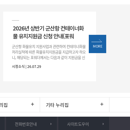
2026년 상반기 군산항 컨테이너화
물 유치지원금 신청 안내(포워
군산항 화물유치 지원사업과 관련하여 컨테이너화물
MORE
처리실적에 따른 화물유치지원금을 지급하고자 하오
니, 해당되는 포워더께서는 다음과 같이 지원금을 신
청하시기 바랍니다. 1. 해당기간 : ‘25. 11. 1. ~ '26. 4.
시정소식 | 26.07.29
30.(6개
리집
기타 누리집
전화번호안내
사이트도우미