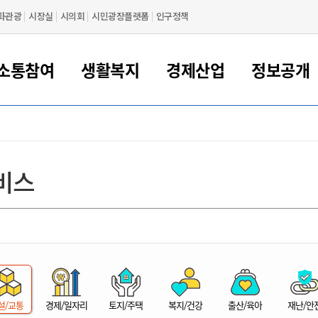
화관광
시장실
시의회
시민광장플랫폼
인구정책
소통참여
생활복지
경제산업
정보공개
새만금 해양거점도시 군산
정보공개 목록/청구
시민참여서비스
여권 민원
기업지원
교육
군산시 소개
군산시 관할권 주요논리
각종 신고/민원
사전정보공표
일자리/창업
차량 민원
상하수도
시청안내
새만금 관할구역 결
주민등록/인감/가
교통안내
기업목록
인사운영
SNS소식
여권발급안내
시민광장플랫폼
교육지원
투자기업 인센티브
정보공개 목록/청구
군산 현황
차량등록사업소 안내
하수도 계획
군산시 명장
사전정보공표
청사종합안내
주민등록/인감/가
시내버스
일반기업 목록
2022년도 통계
조직도
비스
여권 서식
시장에게 바란다
평생교육
기업지원정책
군산의 역사
차량 신규/이전 등록
상수도시설
구인구직
수시공표
전화번호안내
각종서식
택시
사회적경제기업
2023년도 통계
업무
나의민원
학자금대출이자지원
경제 공지/서식
수상현황
저당권 설정/말소 등록
수질검사
청년뜰(청년센터/창업센터)
부서별 팩스번호
시외버스/고속버스
공장 검색
2024년도 통계
부서소
나도한마디
우리아이 꿈탐험 지원사업
기업애로해소SOS
자연지리특성
등록원부 열람/발급
상수도/하수도 요금
시청 오시는 길
철도/항공
2025년도 통계
부서별 
군산시사회적경제지원센터
칭찬합시다
시민정보화교육
강소연구개발특구
행정구역/행정지도
자동차 등록 서식
요금조회납부시스템
여객선
설문조사
부모학교예약시스템
자매결연/국제협력 도시
자동차 과태료 조회 및 납부
공공하수처리시설
교통 관련사이트
일자리 지원사업
자원봉사참여
군산어린이시청
군산의 상징
자동차 정기(종합)검사 기
주정차단속 문자알
일자리지원센터
설/교통
경제/일자리
토지/주택
복지/건강
출산/육아
재난/안
간조회 및 검사예약
스
전자민원창
적극행정
디지털배움터