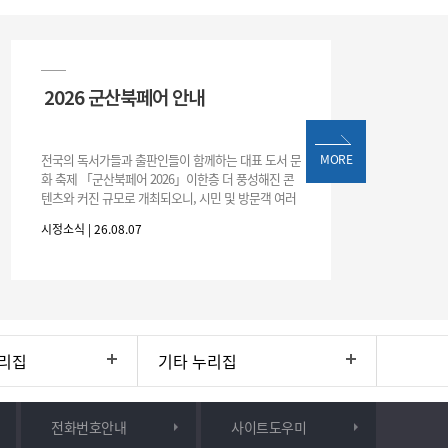
2026 군산북페어 안내
전국의 독서가들과 출판인들이 함께하는 대표 도서 문
MORE
화 축제 「군산북페어 2026」이한층 더 풍성해진 콘
텐츠와 커진 규모로 개최되오니, 시민 및 방문객 여러
분의 많은 관심과 참여 바랍니다.□ 행사 개요행사 기
시정소식 | 26.08.07
간: 2026. 8. 28.
리집
기타 누리집
전화번호안내
사이트도우미