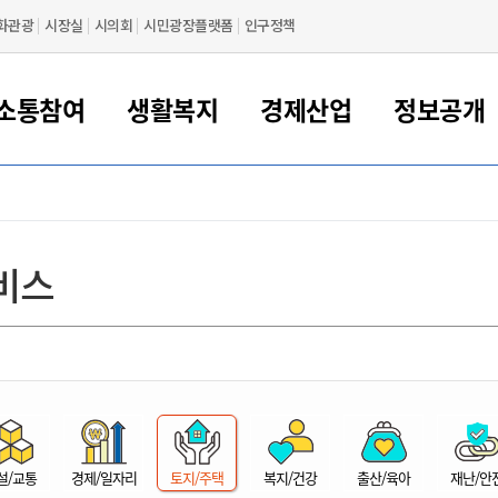
화관광
시장실
시의회
시민광장플랫폼
인구정책
소통참여
생활복지
경제산업
정보공개
새만금 해양거점도시 군산
정보공개 목록/청구
시민참여서비스
여권 민원
기업지원
교육
군산시 소개
군산시 관할권 주요논리
각종 신고/민원
사전정보공표
일자리/창업
차량 민원
상하수도
시청안내
새만금 관할구역 결
주민등록/인감/가
교통안내
기업목록
인사운영
SNS소식
여권발급안내
시민광장플랫폼
교육지원
투자기업 인센티브
정보공개 목록/청구
군산 현황
차량등록사업소 안내
하수도 계획
군산시 명장
사전정보공표
청사종합안내
주민등록/인감/가
시내버스
일반기업 목록
2022년도 통계
조직도
비스
여권 서식
시장에게 바란다
평생교육
기업지원정책
군산의 역사
차량 신규/이전 등록
상수도시설
구인구직
수시공표
전화번호안내
각종서식
택시
사회적경제기업
2023년도 통계
업무
나의민원
학자금대출이자지원
경제 공지/서식
수상현황
저당권 설정/말소 등록
수질검사
청년뜰(청년센터/창업센터)
부서별 팩스번호
시외버스/고속버스
공장 검색
2024년도 통계
부서소
나도한마디
우리아이 꿈탐험 지원사업
기업애로해소SOS
자연지리특성
등록원부 열람/발급
상수도/하수도 요금
시청 오시는 길
철도/항공
2025년도 통계
부서별 
군산시사회적경제지원센터
칭찬합시다
시민정보화교육
강소연구개발특구
행정구역/행정지도
자동차 등록 서식
요금조회납부시스템
여객선
설문조사
부모학교예약시스템
자매결연/국제협력 도시
자동차 과태료 조회 및 납부
공공하수처리시설
교통 관련사이트
일자리 지원사업
자원봉사참여
군산어린이시청
군산의 상징
자동차 정기(종합)검사 기
주정차단속 문자알
일자리지원센터
설/교통
경제/일자리
토지/주택
복지/건강
출산/육아
재난/안
간조회 및 검사예약
스
전자민원창
적극행정
디지털배움터