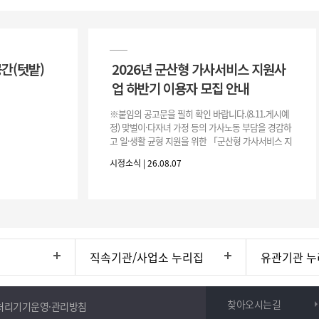
공간(텃밭)
2026년 군산형 가사서비스 지원사
업 하반기 이용자 모집 안내
※붙임의 공고문을 필히 확인 바랍니다.(8.11.게시예
정) 맞벌이·다자녀 가정 등의 가사노동 부담을 경감하
고 일·생활 균형 지원을 위한 「군산형 가사서비스 지
원사업」하반기 이용자를 다음과 같이 추가 모집하오
시정소식 | 26.08.07
니 많은 참여 바랍니다. 1
직속기관/사업소 누리집
유관기관 누
찾아오시는길
처리기기운영·관리방침