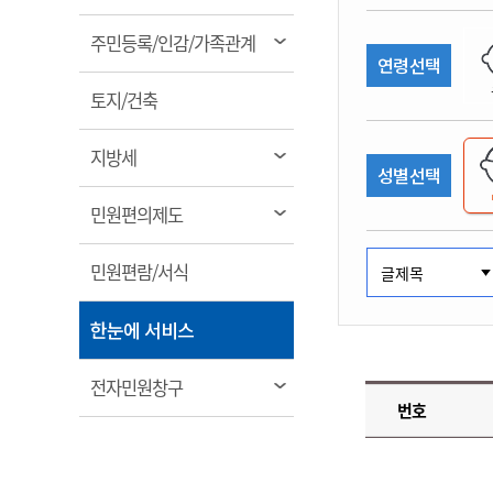
림
계약정보공개
전화번호안내
전화번호안내
전화번호안내
전화번호안내
전화번호안내
전화번호안내
전화번호안내
전화번호안내
군산시보
장사정보
열
주민등록/인감/가족관계
입찰/계약정보
연령선택
읍면동소식
주민복지 안내서
주요시책
림
수산업
찾아오시는길
찾아오시는길
찾아오시는길
찾아오시는길
찾아오시는길
찾아오시는길
찾아오시는길
찾아오시는길
용역과제
열
민원편의제도
토지/건축
웹진 열린군산
시정계획
어업현황
림
타기관소식
민원 1회방문 처리제
주요업무
수산물 안전정보
열
지방세
성별선택
어디서나 민원처리제
시정백서
림
군산수산물 소비촉진행사
상품권 구매 사용 및 관리
사전심사 청구제도
열
민원편의제도
군산 특화 수산물
림
민원인 후견인제
열
민원편람/서식
복합민원 상담예약제
림
폐업신고 원스톱서비스
열
한눈에 서비스
납세자 보호관제도
림
『안심상속』 원스톱 서비
열
전자민원창구
스
번호
림