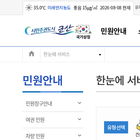
맑음
문
35.0℃
미세먼지농도
좋음 15㎍/㎥
2026-08-08 현재
시
민원안내
민
전
한눈에 서비스
군산새만금
민원안내
소통참여
생활복지
경제산업
정보공개
군산소개
전북소개
주
군산에서 시작되는 새만금
전북특별자치도 소개
군산사랑상품권
민원창구안내
정보공개제도
복지/보건
시정알림
군산시 비전
체
권
민원이용안내
시정소식
인구정책
상품권 안내
제도안내
전북특별자치도란?
메
민원안내
한눈에 서
민원수수료
시험/채용
통합돌봄
상품권 공지사항
비공개대상정보
전북특별자치도 용어 Q&A
뉴
도
종합민원창구
보도자료
주민복지
상품권 Q&A
불복구제절차
자료실
시
아름다운 배려창구
행사안내
아동/청소년
상품권 이용규약
수수료
열
민원창구안내
홍보영상 게시판
토지정보민원창구
행사일정표
여성/가족
판매대행점 조회
정보공개서식
림
군
대표전화
대표전화
대표전화
대표전화
대표전화
대표전화
대표전화
대표전화
063-454-4000
063-454-4000
063-454-4000
063-454-4000
063-454-4000
063-454-4000
063-454-4000
063-454-4000
열
여권 민원
무인민원발급기
교육안내
노인복지
지류상품권 재고조회
림
유형선택
산
보건소식
장애인복지
부서 및 담당자 연락처
부서 및 담당자 연락처
부서 및 담당자 연락처
부서 및 담당자 연락처
부서 및 담당자 연락처
부서 및 담당자 연락처
부서 및 담당자 연락처
부서 및 담당자 연락처
건
열
차량 민원
고시공고
사회서비스(바우처)