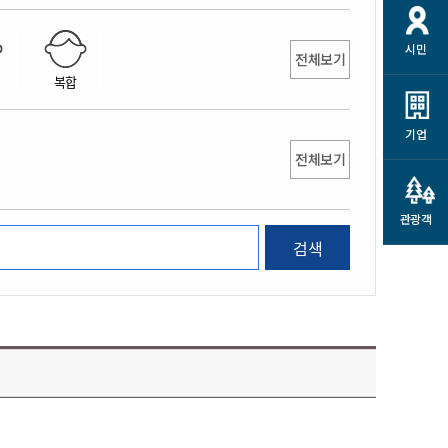
개
재정정보 공개
공공저작물
션
시민
통계정보
행정규제개혁
전체보기
소상공인 지원
복합
민방위/재난안전
시스템
행정규제개혁안내
고유가 피해지원금
민방위
규제신문고
군산사랑배달 배달의명수
기업
재난안전
전체보기
규제입증요청
카드수수료 지원
풍수해보험
사
규제정보포털
소상공인지원
재해예방
관광객
관련기관 안내
검색
군산시착한가격업소
시민대상보험
통계
영조물 배상보험
인 현황
군산시민 안전보험
군산시민 자전거보험
군산 상품
농업인안전보험 농가부담
 가이드북
금 지원사업