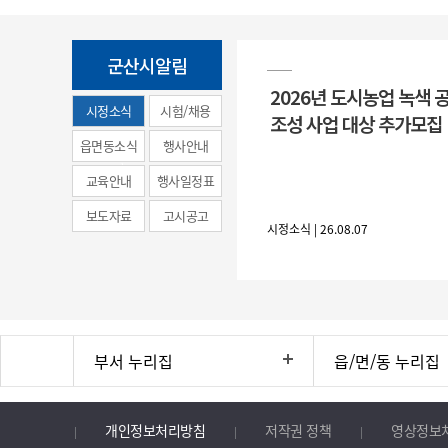
군산시알림
2026년 도시농업 녹색 
시정소식
시험/채용
조성 사업 대상 추가모집
(municipal
읍면동소식
행사안내
news)
교육안내
행사일정표
보도자료
고시공고
시정소식 | 26.08.07
부서 누리집
읍/면/동 누리집
개인정보처리방침
저작권 정책
영상정보