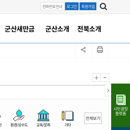
전화번호안내
로그인
회원가입
군산새만금
군산소개
전북소개
정 대응
족관계
부서/업무
RE100의 중심 새만금
도시/공원/주택
산업인프라
정책실명제
토지/건축
읍면동 안내
군산새만금 홍보 영상
조직운영6대지표
농업/축산업
도시재생
지방세
족관계
도시계획/지구단위계획
군산국가산업단지
정책실명제 안내
지방세
도시재생사업
민선8기 농업비전/발전방
공무원 정원
향
-
+
공원녹지
군산2국가산업단지
국민신청실명제안내
지방세환급금신청
도시재생(현장)지원센터
과장급이상 상위직 비율
농산물 유통
식
주택
새만금산업단지
정책실명제 중점관리 대상
지방세 상담챗봇
도시재생시설 현황
공무원 1인당 주민수
가축방역
자료실
자유무역지역
도시재생 공지/행사
현장공무원 비율
동물복지
지방산업단지
재정규모대비 인건비운영
시민광장
농공단지
실국본부수
플랫폼
전체보기
림 서비
산업단지 지도
내고장 알리미
전
환경/상수도
교육/문화
기타
구
항만/여객/공항/철도/컨벤