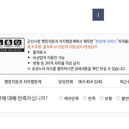
기부자 예우제
기부자 명예의 전당
1
기금사업
군산시 답례품
고향사랑기부제 소식
군산시청 행정지원과 자치행정계에서 제작한
"한눈에 서비스"
저작물
제 4 유형: 출처표시+상업적 이용금지+변경금지
출처표시
비상업적 이용만 가능
변형 등 2차적 저작물 작성 금지
※ 공공누리 마크를 클릭하시면 상세내용을 확인 하실 수 있습니다.
행정지원과 자치행정계
담당전화
063-454-2245
최근
에 대해 만족
하십니까?
매우만족
만족
보통
불만