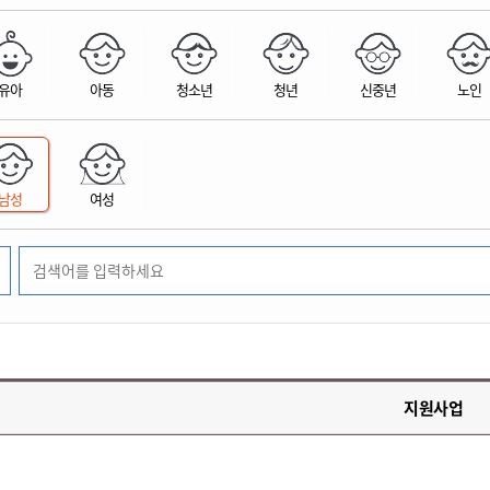
위원회 현황
공공데이터 개방
업무추진비공
군산시 무상교통
공부의 명수
정부24
위원회 명단공개
공공데이터 개방
예산/재정
법률정보
국민신문고
건설
부동산
에너지
유아
아동
청소년
청년
신중년
노인
환경
청소
위생
위원회 회의록 공개
공공데이터 수요조사
민원편람/서식
한눈에 서비스
전자가족관계등록
예산안내
조례규칙 입법예고
경제동향
도로/가로등
부동산 정보
태양광
환경선언문
청소정보
공중위생
재정공시
조례규칙 입법예고(구)
물가정보
자전거
주소/건축/지적/지리정보
가스/석유
인터넷등기소
환경기본정보
대형폐기물 배출신고
위생용품 제조업
결산보고서
법률정보 관련사이트
사회조사
조상땅찾기
국세청홈택스
남성
여성
화학물질 관리지도
공모사업
생활쓰레기 처리요령
식품위생
중기지방재정계획
사업체조
위택스
미세먼지 대응
음식물쓰레기 처리요령
문화 콘텐츠업
투자심사
통계연보
부동산통합민원
환경영향평가
폐기물 처리시설 현황
예산낭비신고
청년통계
체육
공공데이터포털
석면해체 건축물정보
보조금 부정수급 신고
주민등록
새올전자민원창구
체육시설 안내
환경오염업소 공개
공유재산
체류외국
군산시체육회
환경 관련사이트
재정용어사전
생활체육 공지
지원사업
군산시 고향사랑기부제
고향사랑기부제 소개
군산상품