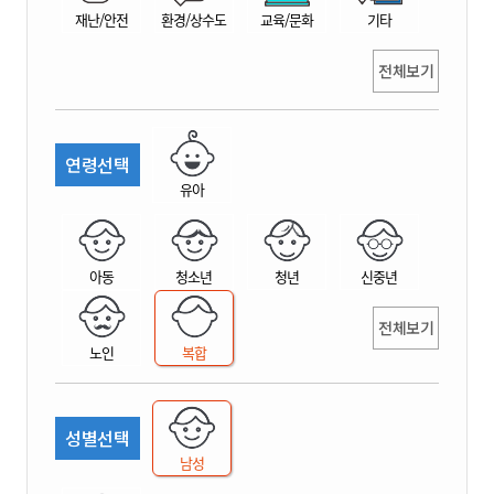
재난/안전
환경/상수도
교육/문화
기타
전체보기
연령선택
유아
아동
청소년
청년
신중년
전체보기
노인
복합
성별선택
남성