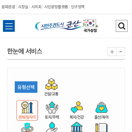
문화관광
시장실
시의회
시민광장플랫폼
인구정책
시
전
검
민
체
색
메
하
-
+
한눈에 서비스
주
뉴
기
열
권
기
도
유형선택
시
건설/교통
군
경제/일자리
토지/주택
복지/건강
출산/육아
산