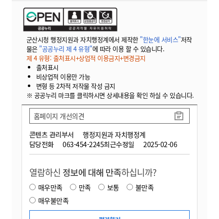
군산시청 행정지원과 자치행정계에서 제작한
"한눈에 서비스"
저작
물은
"공공누리 제 4 유형"
에 따라 이용 할 수 있습니다.
제 4 유형: 출처표시+상업적 이용금지+변경금지
출처표시
비상업적 이용만 가능
변형 등 2차적 저작물 작성 금지
※ 공공누리 마크를 클릭하시면 상세내용을 확인 하실 수 있습니다.
홈페이지 개선의견
콘텐츠 관리부서
행정지원과 자치행정계
담당전화
063-454-2245
최근수정일
2025-02-06
열람하신
정보에 대해 만족
하십니까?
매우만족
만족
보통
불만족
매우불만족