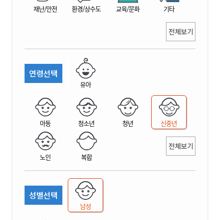
재난/안전
환경/상수도
교육/문화
기타
전체보기
연령선택
유아
아동
청소년
청년
신중년
전체보기
노인
복합
성별선택
남성