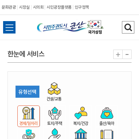
문화관광
시장실
시의회
시민광장플랫폼
인구정책
시
전
검
민
체
색
메
하
-
+
한눈에 서비스
주
뉴
기
열
권
기
도
유형선택
시
건설/교통
군
경제/일자리
토지/주택
복지/건강
출산/육아
산