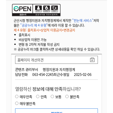
군산시청 행정지원과 자치행정계에서 제작한
"한눈에 서비스"
저작
물은
"공공누리 제 4 유형"
에 따라 이용 할 수 있습니다.
제 4 유형: 출처표시+상업적 이용금지+변경금지
출처표시
비상업적 이용만 가능
변형 등 2차적 저작물 작성 금지
※ 공공누리 마크를 클릭하시면 상세내용을 확인 하실 수 있습니다.
홈페이지 개선의견
콘텐츠 관리부서
행정지원과 자치행정계
담당전화
063-454-2245
최근수정일
2025-02-06
열람하신
정보에 대해 만족
하십니까?
매우만족
만족
보통
불만족
매우불만족