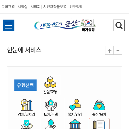
문화관광
시장실
시의회
시민광장플랫폼
인구정책
시
전
검
민
체
색
메
하
-
+
한눈에 서비스
주
뉴
기
열
권
기
도
유형선택
시
건설/교통
군
경제/일자리
토지/주택
복지/건강
출산/육아
산