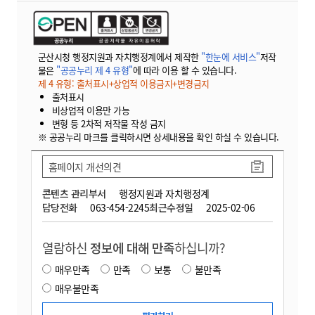
군산시청 행정지원과 자치행정계에서 제작한
"한눈에 서비스"
저작
물은
"공공누리 제 4 유형"
에 따라 이용 할 수 있습니다.
제 4 유형: 출처표시+상업적 이용금지+변경금지
출처표시
비상업적 이용만 가능
변형 등 2차적 저작물 작성 금지
※ 공공누리 마크를 클릭하시면 상세내용을 확인 하실 수 있습니다.
홈페이지 개선의견
콘텐츠 관리부서
행정지원과 자치행정계
담당전화
063-454-2245
최근수정일
2025-02-06
열람하신
정보에 대해 만족
하십니까?
매우만족
만족
보통
불만족
매우불만족