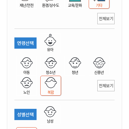
재난/안전
환경/상수도
교육/문화
기타
전체보기
연령선택
유아
아동
청소년
청년
신중년
전체보기
노인
복합
성별선택
남성