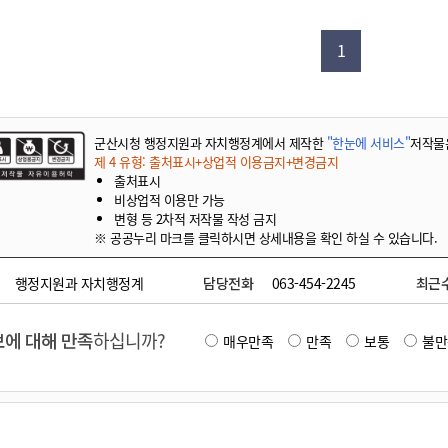
기부자 예우제
기부자 명예의 전당
1
기금사업
군산시 답례품
고향사랑기부제 소식
군산시청 행정지원과 자치행정계에서 제작한
"한눈에 서비스"
저작물
제 4 유형: 출처표시+상업적 이용금지+변경금지
출처표시
비상업적 이용만 가능
변형 등 2차적 저작물 작성 금지
※ 공공누리 마크를 클릭하시면 상세내용을 확인 하실 수 있습니다.
행정지원과 자치행정계
담당전화
063-454-2245
최근
에 대해 만족
하십니까?
매우만족
만족
보통
불만