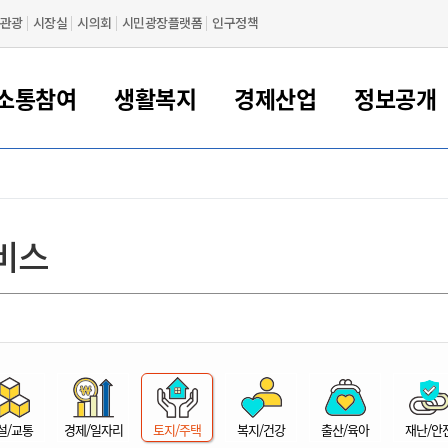
관광
시장실
시의회
시민광장플랫폼
인구정책
소통참여
생활복지
경제산업
정보공개
새만금 해양거점도시 군산
정보공개 목록/청구
시민참여서비스
여권 민원
기업지원
교육
군산시 소개
군산시 관할권 주요논리
각종 신고/민원
사전정보공표
일자리/창업
차량 민원
상하수도
시청안내
새만금 관할구역 결
주민등록/인감/가
교통안내
기업목록
인사운영
SNS소식
여권발급안내
시민광장플랫폼
교육지원
투자기업 인센티브
정보공개 목록/청구
군산 현황
차량등록사업소 안내
하수도 계획
군산시 명장
사전정보공표
청사종합안내
주민등록/인감/가
시내버스
일반기업 목록
2022년도 통계
조직도
비스
여권 서식
시장에게 바란다
평생교육
기업지원정책
군산의 역사
차량 신규/이전 등록
상수도시설
구인구직
수시공표
전화번호안내
각종서식
택시
사회적경제기업
2023년도 통계
업무
나의민원
학자금대출이자지원
경제 공지/서식
수상현황
저당권 설정/말소 등록
수질검사
청년뜰(청년센터/창업센터)
부서별 팩스번호
시외버스/고속버스
공장 검색
2024년도 통계
부서소
나도한마디
우리아이 꿈탐험 지원사업
기업애로해소SOS
자연지리특성
등록원부 열람/발급
상수도/하수도 요금
시청 오시는 길
철도/항공
2025년도 통계
부서별 
군산시사회적경제지원센터
칭찬합시다
시민정보화교육
강소연구개발특구
행정구역/행정지도
자동차 등록 서식
요금조회납부시스템
여객선
설문조사
부모학교예약시스템
자매결연/국제협력 도시
자동차 과태료 조회 및 납부
공공하수처리시설
교통 관련사이트
일자리 지원사업
자원봉사참여
군산어린이시청
군산의 상징
자동차 정기(종합)검사 기
주정차단속 문자알
일자리지원센터
설/교통
경제/일자리
토지/주택
복지/건강
출산/육아
재난/안
간조회 및 검사예약
스
전자민원창
적극행정
디지털배움터