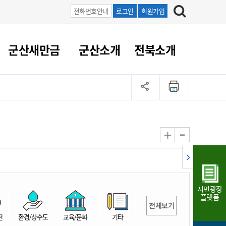
전화번호안내
로그인
회원가입
군산새만금
군산소개
전북소개
정 대응
족관계
부서/업무
RE100의 중심 새만금
도시/공원/주택
산업인프라
정책실명제
토지/건축
읍면동 안내
군산새만금 홍보 영상
조직운영6대지표
농업/축산업
도시재생
지방세
족관계
도시계획/지구단위계획
군산국가산업단지
정책실명제 안내
지방세
도시재생사업
민선8기 농업비전/발전방
공무원 정원
향
-
+
공원녹지
군산2국가산업단지
국민신청실명제안내
지방세환급금신청
도시재생(현장)지원센터
과장급이상 상위직 비율
농산물 유통
식
주택
새만금산업단지
정책실명제 중점관리 대상
지방세 상담챗봇
도시재생시설 현황
공무원 1인당 주민수
가축방역
자료실
자유무역지역
도시재생 공지/행사
현장공무원 비율
동물복지
지방산업단지
재정규모대비 인건비운영
시민광장
농공단지
실국본부수
플랫폼
전체보기
림 서비
산업단지 지도
내고장 알리미
전
환경/상수도
교육/문화
기타
구
항만/여객/공항/철도/컨벤