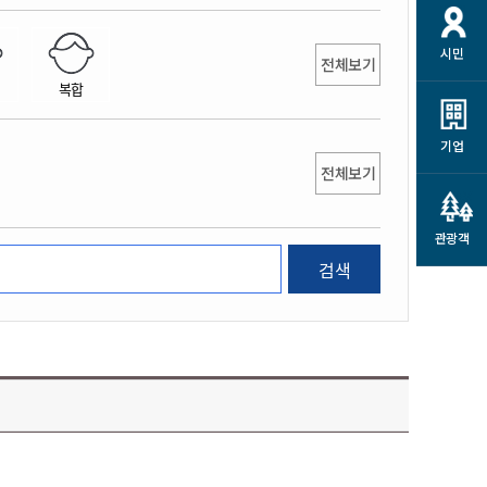
개
재정정보 공개
공공저작물
션
시민
통계정보
행정규제개혁
전체보기
소상공인 지원
복합
민방위/재난안전
시스템
행정규제개혁안내
고유가 피해지원금
민방위
규제신문고
군산사랑배달 배달의명수
기업
재난안전
전체보기
규제입증요청
카드수수료 지원
풍수해보험
사
규제정보포털
소상공인지원
재해예방
관광객
관련기관 안내
검색
군산시착한가격업소
시민대상보험
통계
영조물 배상보험
인 현황
군산시민 안전보험
군산시민 자전거보험
군산 상품
농업인안전보험 농가부담
 가이드북
금 지원사업