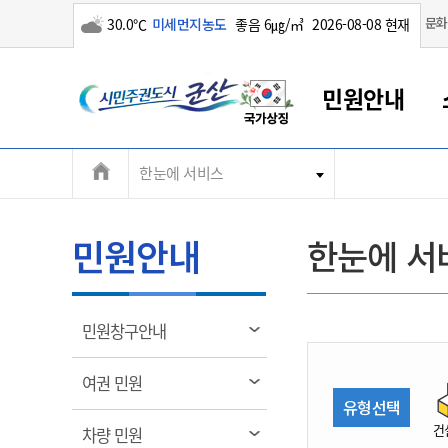
구름많음
문화
30.0℃
미세먼지농도
좋음 6㎍/㎥
2026-08-08 현재
시
민원안내
민
전
한눈에 서비스
군산새만금
민원안내
소통참여
생활복지
경제산업
정보공개
군산소개
전북소개
주
군산에서 시작되는 새만금
전북특별자치도 소개
군산사랑상품권
민원창구안내
정보공개제도
복지/보건
시정알림
군산시 비전
체
권
민원이용안내
시정소식
인구정책
상품권 안내
제도안내
전북특별자치도란?
메
민원안내
한눈에 서
민원수수료
시험/채용
통합돌봄
상품권 공지사항
비공개대상정보
전북특별자치도 용어 Q&A
뉴
도
종합민원창구
보도자료
주민복지
상품권 Q&A
불복구제절차
자료실
시
아름다운 배려창구
행사안내
아동/청소년
상품권 이용규약
수수료
열
민원창구안내
홍보영상 게시판
토지정보민원창구
행사일정표
여성/가족
판매대행점 조회
정보공개서식
림
군
대표전화
대표전화
대표전화
대표전화
대표전화
대표전화
대표전화
대표전화
063-454-4000
063-454-4000
063-454-4000
063-454-4000
063-454-4000
063-454-4000
063-454-4000
063-454-4000
열
여권 민원
무인민원발급기
교육안내
노인복지
지류상품권 재고조회
림
유형선택
산
보건소식
장애인복지
부서 및 담당자 연락처
부서 및 담당자 연락처
부서 및 담당자 연락처
부서 및 담당자 연락처
부서 및 담당자 연락처
부서 및 담당자 연락처
부서 및 담당자 연락처
부서 및 담당자 연락처
건
열
차량 민원
고시공고
사회서비스(바우처)