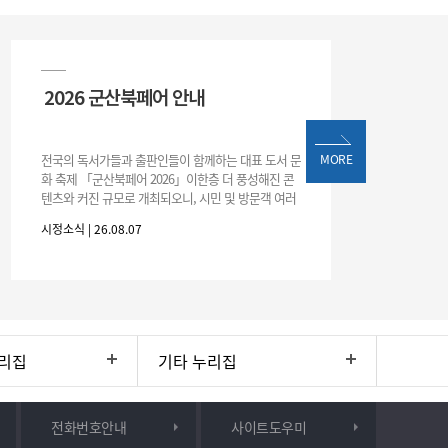
2026 군산북페어 안내
전국의 독서가들과 출판인들이 함께하는 대표 도서 문
MORE
화 축제 「군산북페어 2026」이한층 더 풍성해진 콘
텐츠와 커진 규모로 개최되오니, 시민 및 방문객 여러
분의 많은 관심과 참여 바랍니다.□ 행사 개요행사 기
시정소식 | 26.08.07
간: 2026. 8. 28.
리집
기타 누리집
전화번호안내
사이트도우미