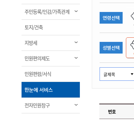
림
계약정보공개
전화번호안내
전화번호안내
전화번호안내
전화번호안내
전화번호안내
전화번호안내
전화번호안내
전화번호안내
군산시보
장사정보
열
주민등록/인감/가족관계
입찰/계약정보
연령선택
읍면동소식
주민복지 안내서
주요시책
림
수산업
찾아오시는길
찾아오시는길
찾아오시는길
찾아오시는길
찾아오시는길
찾아오시는길
찾아오시는길
찾아오시는길
용역과제
열
민원편의제도
토지/건축
웹진 열린군산
시정계획
어업현황
림
타기관소식
민원 1회방문 처리제
주요업무
수산물 안전정보
열
지방세
성별선택
어디서나 민원처리제
시정백서
림
군산수산물 소비촉진행사
상품권 구매 사용 및 관리
사전심사 청구제도
열
민원편의제도
군산 특화 수산물
림
민원인 후견인제
열
민원편람/서식
복합민원 상담예약제
림
폐업신고 원스톱서비스
열
한눈에 서비스
납세자 보호관제도
림
『안심상속』 원스톱 서비
열
전자민원창구
스
번호
림