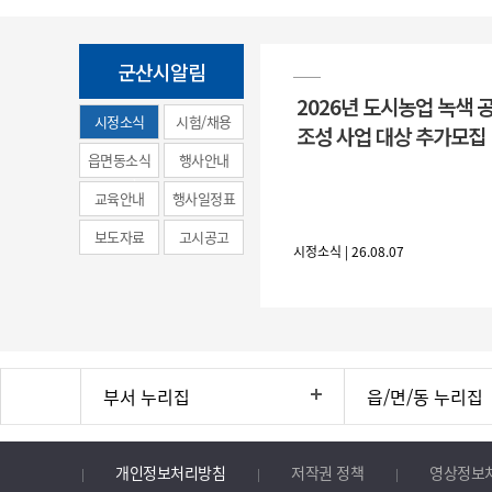
군산시알림
2026년 도시농업 녹색 
시정소식
시험/채용
조성 사업 대상 추가모집
(municipal
읍면동소식
행사안내
news)
교육안내
행사일정표
보도자료
고시공고
시정소식 | 26.08.07
부서 누리집
읍/면/동 누리집
개인정보처리방침
저작권 정책
영상정보