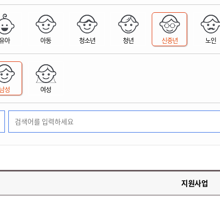
위원회 현황
공공데이터 개방
업무추진비공
군산시 무상교통
공부의 명수
정부24
위원회 명단공개
공공데이터 개방
예산/재정
법률정보
국민신문고
건설
부동산
에너지
유아
아동
청소년
청년
신중년
노인
환경
청소
위생
위원회 회의록 공개
공공데이터 수요조사
민원편람/서식
한눈에 서비스
전자가족관계등록
예산안내
조례규칙 입법예고
경제동향
도로/가로등
부동산 정보
태양광
환경선언문
청소정보
공중위생
재정공시
조례규칙 입법예고(구)
물가정보
자전거
주소/건축/지적/지리정보
가스/석유
인터넷등기소
환경기본정보
대형폐기물 배출신고
위생용품 제조업
결산보고서
법률정보 관련사이트
사회조사
조상땅찾기
국세청홈택스
남성
여성
화학물질 관리지도
공모사업
생활쓰레기 처리요령
식품위생
중기지방재정계획
사업체조
위택스
미세먼지 대응
음식물쓰레기 처리요령
문화 콘텐츠업
투자심사
통계연보
부동산통합민원
환경영향평가
폐기물 처리시설 현황
예산낭비신고
청년통계
체육
공공데이터포털
석면해체 건축물정보
보조금 부정수급 신고
주민등록
새올전자민원창구
체육시설 안내
환경오염업소 공개
공유재산
체류외국
군산시체육회
환경 관련사이트
재정용어사전
생활체육 공지
지원사업
군산시 고향사랑기부제
고향사랑기부제 소개
군산상품