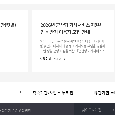
공간(텃밭)
2026년 군산형 가사서비스 지원사
업 하반기 이용자 모집 안내
※붙임의 공고문을 필히 확인 바랍니다.(8.11.게시예
정) 맞벌이·다자녀 가정 등의 가사노동 부담을 경감하
고 일·생활 균형 지원을 위한 「군산형 가사서비스 지
원사업」하반기 이용자를 다음과 같이 추가 모집하오
시정소식 | 26.08.07
니 많은 참여 바랍니다. 1
직속기관/사업소 누리집
유관기관 누
찾아오시는길
처리기기운영·관리방침