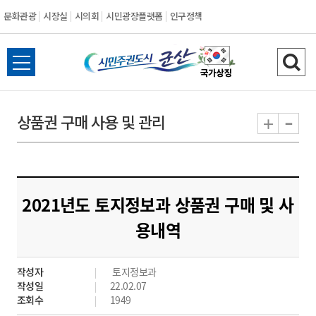
문화관광
시장실
시의회
시민광장플랫폼
인구정책
시
전
검
민
체
색
메
하
-
+
상품권 구매 사용 및 관리
주
뉴
기
열
권
기
도
2021년도 토지정보과 상품권 구매 및 사
시
용내역
군
작성자
토지정보과
산
작성일
22.02.07
조회수
1949