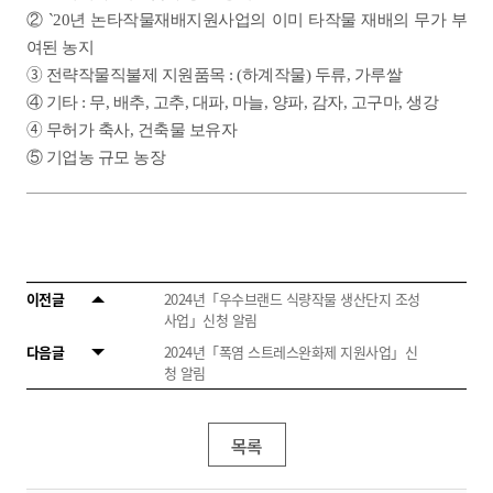
②
`20년 논타작물재배지원사업의 이미 타작물 재배의 무가 부
여된 농지
③
전략작물직불제 지원품목 : (하계작물) 두류, 가루쌀
④ 기타 : 무, 배추, 고추, 대파, 마늘, 양파, 감자, 고구마, 생강
④
무허가 축사, 건축물 보유자
⑤ 기업농 규모 농장
이전글
2024년「우수브랜드 식량작물 생산단지 조성
사업」신청 알림
다음글
2024년「폭염 스트레스완화제 지원사업」신
청 알림
목록