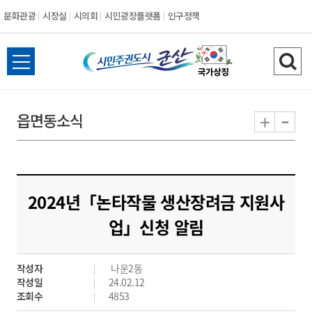
문화관광
시장실
시의회
시민광장플랫폼
인구정책
시
전
검
민
체
색
메
하
-
+
읍면동소식
주
뉴
기
열
권
기
도
2024년「논타작물 생산장려금 지원사
시
업」신청 알림
군
작성자
나운2동
산
작성일
24.02.12
조회수
4853