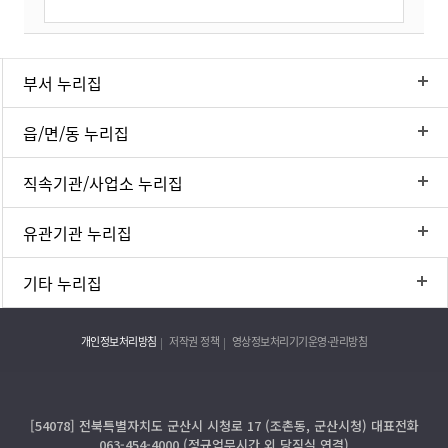
부서 누리집
읍/면/동 누리집
직속기관/사업소 누리집
유관기관 누리집
기타 누리집
개인정보처리방침
저작권 정책
영상정보처리기기운영·관리방침
[54078] 전북특별자치도 군산시 시청로 17 (조촌동, 군산시청) 대표전화
063-454-4000 (정규업무시간 외 당직실 연결)