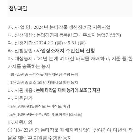
첨부파일
가
.
사 업 명
: 2024
년 논타작물 생산장려금 지원사업
나
.
신청대상
:
농업경영체 등록한 도내 주소지 농업인(법인)
다
.
신청기간
: 2024.2.2.(금) ~ 5.31.(금)
라
.
신청방법
:
사업장소재지 주민센터 신청
마. 대상농지 : `24년 논에 벼 대신 타작물 재배하고, 기준 중 한
가지를 충족하는 농지
- `18~`23년 중 논타작물 재배지원금 수령 농지
- `17~`23년 중 최소 1회 벼 재배사실 확인 농지
논에 타작물 재배 농가에 보조금 지원
바
.
지원내용 :
사
.
지원단가
- ha 당 200만원(일반작물, 녹비작물, 휴경
- ha 당 100만원(옥수수, 총체벼 포함 하계조사료)
아. 지원제외
① `18~`23년 중 논타작물 재배지원사업에 참여하여 다년생 작
물을 재배 후 지원금 수령한 농지