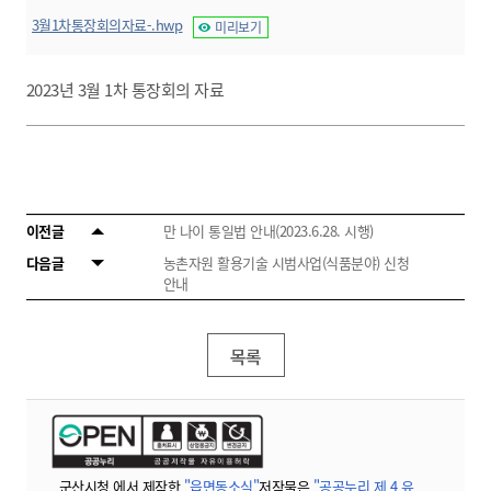
3월1차통장회의자료-.hwp
미리보기
2023년 3월 1차 통장회의 자료
이전글
만 나이 통일법 안내(2023.6.28. 시행)
다음글
농촌자원 활용기술 시범사업(식품분야) 신청
안내
목록
군산시청 에서 제작한
"읍면동소식"
저작물은
"공공누리 제 4 유