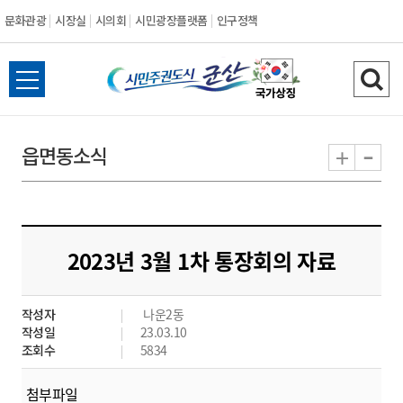
문화관광
시장실
시의회
시민광장플랫폼
인구정책
시
전
검
민
체
색
메
하
-
+
읍면동소식
주
뉴
기
열
권
기
도
2023년 3월 1차 통장회의 자료
시
작성자
나운2동
군
작성일
23.03.10
조회수
5834
산
첨부파일