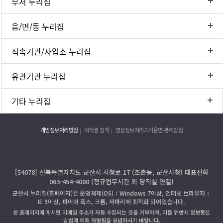
부서 누리집
읍/면/동 누리집
직속기관/사업소 누리집
유관기관 누리집
기타 누리집
개인정보처리방침
저작권 정책
영상정보처리기기운영·관리방침
[54078] 전북특별자치도 군산시 시청로 17 (조촌동, 군산시청) 대표전화
063-454-4000 (정규업무시간 외 당직실 연결)
군산시 누리집(홈페이지)은 운영체제(OS)：Windows 7이상, 인터넷 브라우저：
IE 9이상, 파이어 폭스, 크롬, 사파리에 최적화 되어있습니다.
본 홈페이지에 게시된 이메일 주소가 자동 수집되는 것을 거부하며, 이를 위반시 정보통신
망법에 의해 처벌됨을 유념하시기 바랍니다.