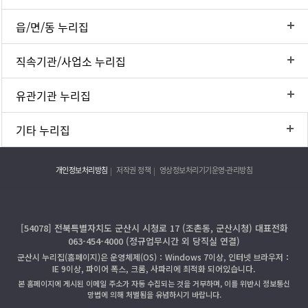
읍/면/동 누리집
직속기관/사업소 누리집
유관기관 누리집
기타 누리집
개인정보처리방침
저작권 정책
영상정보처리기기운영·관리방침
[54078] 전북특별자치도 군산시 시청로 17 (조촌동, 군산시청) 대표전화
063-454-4000 (정규업무시간 외 당직실 연결)
군산시 누리집(홈페이지)은 운영체제(OS)：Windows 7이상, 인터넷 브라우저：
IE 9이상, 파이어 폭스, 크롬, 사파리에 최적화 되어있습니다.
본 홈페이지에 게시된 이메일 주소가 자동 수집되는 것을 거부하며, 이를 위반시 정보통신
망법에 의해 처벌됨을 유념하시기 바랍니다.