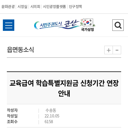
문화관광
시장실
시의회
시민광장플랫폼
인구정책
시
전
검
민
체
색
메
하
-
+
읍면동소식
주
뉴
기
열
권
기
도
교육급여 학습특별지원금 신청기간 연장
시
안내
군
작성자
수송동
산
작성일
22.10.05
조회수
6158