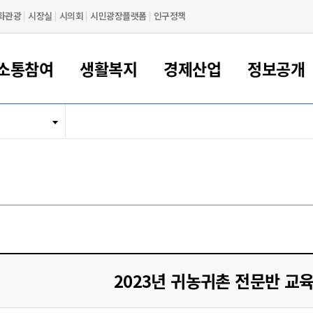
화관광
시장실
시의회
시민광장플랫폼
인구정책
소통참여
생활복지
경제산업
정보공개
새만금 해양거점도시 군산
정보공개 목록/청구
시민참여서비스
여권 민원
기업지원
교육
군산시 소개
군산시 관할권 주요논리
각종 신고/민원
사전정보공표
일자리/창업
차량 민원
상하수도
시청안내
새만금 관할구역 결
주민등록/인감/가
교통안내
기업목록
인사운영
SNS소식
여권발급안내
시민광장플랫폼
교육지원
투자기업 인센티브
정보공개 목록/청구
군산 현황
차량등록사업소 안내
하수도 계획
군산시 명장
사전정보공표
청사종합안내
주민등록/인감/가
시내버스
일반기업 목록
2022년도 통계
조직도
여권 서식
시장에게 바란다
평생교육
기업지원정책
군산의 역사
차량 신규/이전 등록
상수도시설
구인구직
수시공표
전화번호안내
각종서식
택시
사회적경제기업
2023년도 통계
업무
나의민원
학자금대출이자지원
경제 공지/서식
수상현황
저당권 설정/말소 등록
수질검사
청년뜰(청년센터/창업센터)
부서별 팩스번호
시외버스/고속버스
공장 검색
2024년도 통계
부서소
나도한마디
우리아이 꿈탐험 지원사업
기업애로해소SOS
자연지리특성
등록원부 열람/발급
상수도/하수도 요금
시청 오시는 길
철도/항공
2025년도 통계
부서별 
군산시사회적경제지원센터
칭찬합시다
시민정보화교육
강소연구개발특구
행정구역/행정지도
자동차 등록 서식
요금조회납부시스템
여객선
설문조사
부모학교예약시스템
자매결연/국제협력 도시
자동차 과태료 조회 및 납부
공공하수처리시설
교통 관련사이트
일자리 지원사업
2023년 귀농귀촌 전문반 교
자원봉사참여
군산어린이시청
군산의 상징
자동차 정기(종합)검사 기
주정차단속 문자알
일자리지원센터
간조회 및 검사예약
스
전자민원창
적극행정
디지털배움터