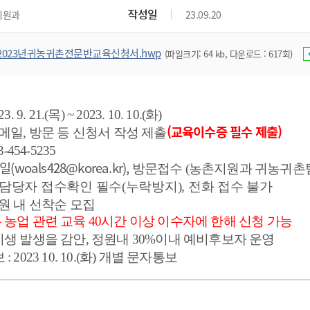
위원회 현황
공공데이터 개방
업무추진비공
군산시 무상교통
작성일
지원과
23.09.20
공부의 명수
정부24
위원회 명단공개
공공데이터 개방
예산/재정
법률정보
국민신문고
건설
부동산
에너지
2023년귀농귀촌전문반교육신청서.hwp
(파일크기: 64 kb, 다운로드 : 617회)
환경
청소
위생
위원회 회의록 공개
공공데이터 수요조사
민원편람/서식
한눈에 서비스
전자가족관계등록
예산안내
조례규칙 입법예고
경제동향
도로/가로등
부동산 정보
태양광
환경선언문
청소정보
공중위생
재정공시
조례규칙 입법예고(구)
물가정보
자전거
주소/건축/지적/지리정보
가스/석유
인터넷등기소
환경기본정보
대형폐기물 배출신고
위생용품 제조업
결산보고서
법률정보 관련사이트
사회조사
23. 9. 21.(목
) ~ 2023. 10. 10.(화
)
조상땅찾기
국세청홈택스
화학물질 관리지도
공모사업
생활쓰레기 처리요령
(교육이수증 필수 제출)
식품위생
메일
,
방문 등 신청서
작성 제출
중기지방재정계획
사업체조
위택스
3-454-5235
미세먼지 대응
음식물쓰레기 처리요령
문화 콘텐츠업
투자심사
통계연보
부동산통합민원
일
(
woals428@korea.kr
),
방문접수
(농촌지원과 귀농귀촌
환경영향평가
폐기물 처리시설 현황
예산낭비신고
청년통계
체육
공공데이터포털
 담당자 접수확인 필수
(
누락방지
),
전화 접수 불가
석면해체 건축물정보
보조금 부정수급 신고
주민등록
원 내 선착순 모집
새올전자민원창구
체육시설 안내
환경오염업소 공개
공유재산
체류외국
는 농업 관련 교육 40시간 이상 이수자에 한해 신청 가능
군산시체육회
환경 관련사이트
기생 발생을 감안
,
정원내
30%
이내 예비후보자 운영
재정용어사전
생활체육 공지
보
: 2023 10. 10.(화)
개별 문자통보
군산시 고향사랑기부제
고향사랑기부제 소개
군산상품