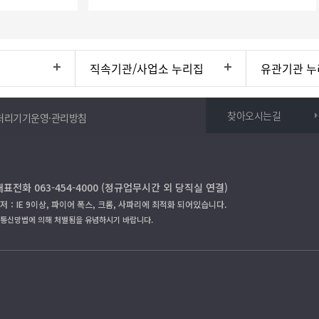
직속기관/사업소 누리집
유관기관 누
찾아오시는길
처리기기운영·관리방침
대표전화 063-454-4000 (정규업무시간 외 당직실 연결)
저：IE 9이상, 파이어 폭스, 크롬, 사파리에 최적화 되어있습니다.
보통신망법에 의해 처벌됨을 유념하시기 바랍니다.