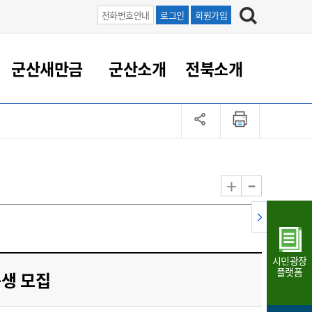
전화번호안내
로그인
회원가입
군산새만금
군산소개
전북소개
정 대응
족관계
부서/업무
RE100의 중심 새만금
도시/공원/주택
산업인프라
정책실명제
토지/건축
읍면동 안내
군산새만금 홍보 영상
조직운영6대지표
농업/축산업
도시재생
지방세
족관계
도시계획/지구단위계획
군산국가산업단지
정책실명제 안내
지방세
도시재생사업
민선8기 농업비전/발전방
공무원 정원
향
-
+
공원녹지
군산2국가산업단지
국민신청실명제안내
지방세환급금신청
도시재생(현장)지원센터
과장급이상 상위직 비율
농산물 유통
식
주택
새만금산업단지
정책실명제 중점관리 대상
지방세 상담챗봇
도시재생시설 현황
공무원 1인당 주민수
가축방역
자료실
자유무역지역
도시재생 공지/행사
현장공무원 비율
동물복지
지방산업단지
재정규모대비 인건비운영
시민광장
농공단지
실국본부수
플랫폼
육생 모집
림 서비
산업단지 지도
내고장 알리미
구
항만/여객/공항/철도/컨벤