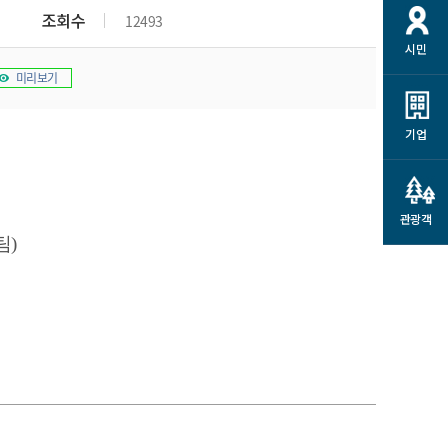
개
재정정보 공개
공공저작물
션
조회수
12493
시민
통계정보
행정규제개혁
소상공인 지원
미리보기
민방위/재난안전
시스템
행정규제개혁안내
고유가 피해지원금
민방위
규제신문고
군산사랑배달 배달의명수
기업
재난안전
규제입증요청
카드수수료 지원
풍수해보험
사
규제정보포털
소상공인지원
재해예방
관광객
관련기관 안내
팀)
군산시착한가격업소
시민대상보험
통계
영조물 배상보험
인 현황
군산시민 안전보험
군산시민 자전거보험
군산 상품
농업인안전보험 농가부담
 가이드북
금 지원사업