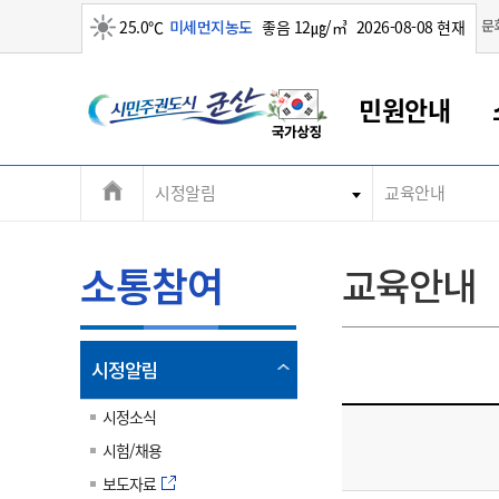
맑음
문
25.0℃
미세먼지농도
좋음 12㎍/㎥
2026-08-08 현재
시
민원안내
민
전
시정알림
교육안내
군산새만금
민원안내
소통참여
생활복지
경제산업
정보공개
군산소개
전북소개
주
군산에서 시작되는 새만금
전북특별자치도 소개
군산사랑상품권
민원창구안내
정보공개제도
복지/보건
시정알림
군산시 비전
체
권
민원이용안내
시정소식
인구정책
상품권 안내
제도안내
전북특별자치도란?
메
소통참여
교육안내
민원수수료
시험/채용
통합돌봄
상품권 공지사항
비공개대상정보
전북특별자치도 용어 Q&A
뉴
도
종합민원창구
보도자료
주민복지
상품권 Q&A
불복구제절차
자료실
시
아름다운 배려창구
행사안내
아동/청소년
상품권 이용규약
수수료
열
시정알림
홍보영상 게시판
토지정보민원창구
행사일정표
여성/가족
판매대행점 조회
정보공개서식
림
군
대표전화
대표전화
대표전화
대표전화
대표전화
대표전화
대표전화
대표전화
063-454-4000
063-454-4000
063-454-4000
063-454-4000
063-454-4000
063-454-4000
063-454-4000
063-454-4000
시정소식
무인민원발급기
교육안내
노인복지
지류상품권 재고조회
시험/채용
산
보건소식
장애인복지
부서 및 담당자 연락처
부서 및 담당자 연락처
부서 및 담당자 연락처
부서 및 담당자 연락처
부서 및 담당자 연락처
부서 및 담당자 연락처
부서 및 담당자 연락처
부서 및 담당자 연락처
보도자료
고시공고
사회서비스(바우처)