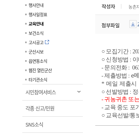
계약정보공개
행사안내
작성자
농촌
전화번호안내
전화번호안내
전화번호안내
전화번호안내
전화번호안내
전화번호안내
전화번호안내
전화번호안내
군산시보
장사정보
행사일정표
입찰/계약정보
읍면동소식
주민복지 안내서
주요시책
수산업
찾아오시는길
찾아오시는길
찾아오시는길
찾아오시는길
찾아오시는길
찾아오시는길
찾아오시는길
찾아오시는길
교육안내
첨부파일
용역과제
민원편의제도
웹진 열린군산
시정계획
어업현황
보건소식
타기관소식
민원 1회방문 처리제
주요업무
수산물 안전정보
고시공고
어디서나 민원처리제
시정백서
○
모집기간
: 20
군산시보
군산수산물 소비촉진행사
상품권 구매 사용 및 관리
사전심사 청구제도
○
신청방법
:
이
읍면동소식
군산 특화 수산물
-
문의전화
: 06
민원인 후견인제
웹진 열린군산
e
메
-
제출방법 :
복합민원 상담예약제
타기관소식
* 메일
제출시
폐업신고 원스톱서비스
열
시민참여서비스
○
선발방법
:
정
납세자 보호관제도
림
- 귀농귀촌 또
-
교육 중도 포
열
『안심상속』 원스톱 서비
각종 신고/민원
스
림
○
교육선발
/
통
열
SNS소식
림