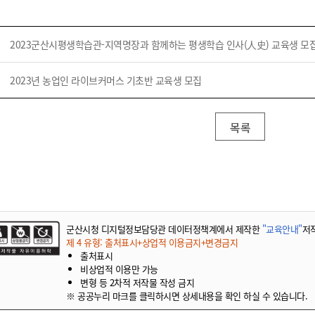
기부자 예우제
기부자 명예의 전당
2023군산시평생학습관-지역명장과 함께하는 평생학습 인사(人史) 교육생 모
기금사업
군산시 답례품
2023년 농업인 라이브커머스 기초반 교육생 모집
고향사랑기부제 소식
목록
군산시청 디지털정보담당관 데이터정책계에서 제작한
"교육안내"
저
제 4 유형: 출처표시+상업적 이용금지+변경금지
출처표시
비상업적 이용만 가능
변형 등 2차적 저작물 작성 금지
※ 공공누리 마크를 클릭하시면 상세내용을 확인 하실 수 있습니다.