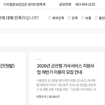
디지털정보담당관 데이터정책계
담당전화
063-454-2153
에 대해 만족
하십니까?
매우만족
만족
보통
불만
공간(텃밭)
2026년 군산형 가사서비스 지원사
업 하반기 이용자 모집 안내
※붙임의 공고문을 필히 확인 바랍니다.(8.11.게시예
정) 맞벌이·다자녀 가정 등의 가사노동 부담을 경감하
고 일·생활 균형 지원을 위한 「군산형 가사서비스 지
원사업」하반기 이용자를 다음과 같이 추가 모집하오
시정소식 | 26.08.07
니 많은 참여 바랍니다. 1