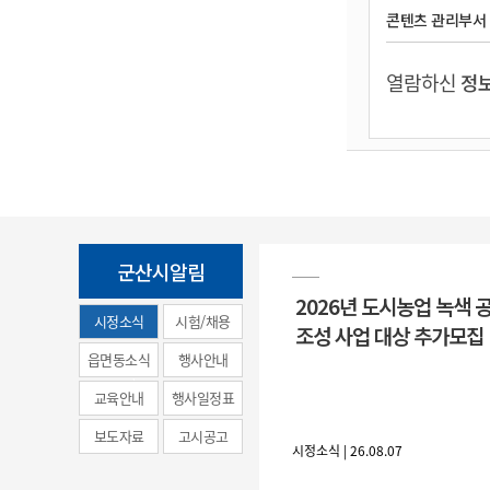
콘텐츠 관리부서
열람하신
정보
군산시알림
2026년 도시농업 녹색 
시정소식
시험/채용
조성 사업 대상 추가모집
(municipal
읍면동소식
행사안내
news)
교육안내
행사일정표
보도자료
고시공고
시정소식 | 26.08.07