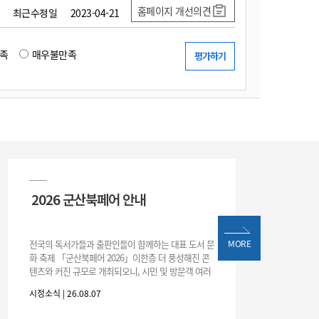
홈페이지 개선의견
최근수정일
2023-04-21
족
매우불만족
2026 군산북페어 안내
전국의 독서가들과 출판인들이 함께하는 대표 도서 문
MORE
화 축제 「군산북페어 2026」이한층 더 풍성해진 콘
텐츠와 커진 규모로 개최되오니, 시민 및 방문객 여러
분의 많은 관심과 참여 바랍니다.□ 행사 개요행사 기
시정소식 | 26.08.07
간: 2026. 8. 28.