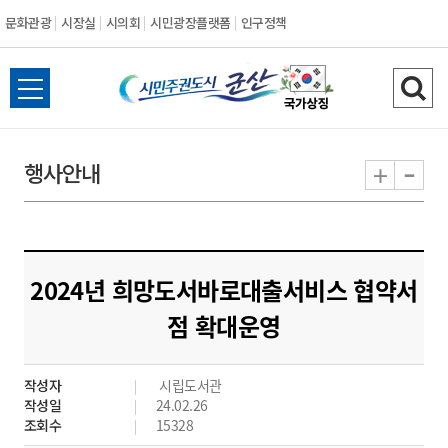
문화관광
시장실
시의회
시민광장플랫폼
인구정책
시
전
검
민
체
색
메
하
-
+
행사안내
주
뉴
기
열
권
기
도
2024년 희망도서바로대출서비스 협약서
시
점 확대운영
군
작성자
시립도서관
산
작성일
24.02.26
조회수
15328