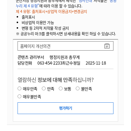
군산시청 행정지원과 총무계에서 제작한
"행사안내"
저작물은
"공공
누리 제 4 유형"
에 따라 이용 할 수 있습니다.
제 4 유형: 출처표시+상업적 이용금지+변경금지
출처표시
비상업적 이용만 가능
변형 등 2차적 저작물 작성 금지
※ 공공누리 마크를 클릭하시면 상세내용을 확인 하실 수 있습니다.
홈페이지 개선의견
콘텐츠 관리부서
행정지원과 총무계
담당전화
063-454-2233
최근수정일
2025-11-18
열람하신
정보에 대해 만족
하십니까?
매우만족
만족
보통
불만족
매우불만족