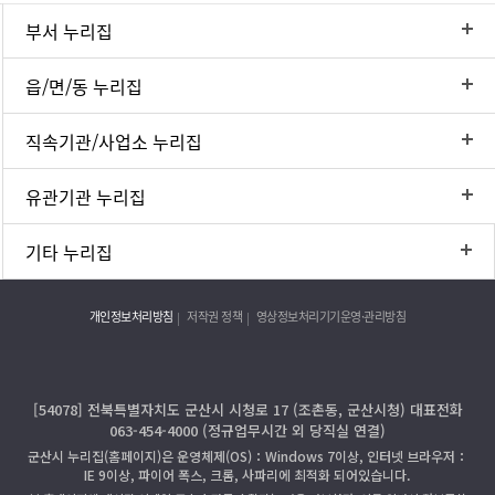
부서 누리집
읍/면/동 누리집
직속기관/사업소 누리집
유관기관 누리집
기타 누리집
개인정보처리방침
저작권 정책
영상정보처리기기운영·관리방침
[54078] 전북특별자치도 군산시 시청로 17 (조촌동, 군산시청) 대표전화
063-454-4000 (정규업무시간 외 당직실 연결)
군산시 누리집(홈페이지)은 운영체제(OS)：Windows 7이상, 인터넷 브라우저：
IE 9이상, 파이어 폭스, 크롬, 사파리에 최적화 되어있습니다.