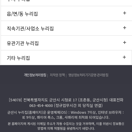
읍/면/동 누리집
직속기관/사업소 누리집
유관기관 누리집
기타 누리집
개인정보처리방침
저작권 정책
영상정보처리기기운영·관리방침
[54078] 전북특별자치도 군산시 시청로 17 (조촌동, 군산시청) 대표전화
063-454-4000 (정규업무시간 외 당직실 연결)
군산시 누리집(홈페이지)은 운영체제(OS)：Windows 7이상, 인터넷 브라우저：
IE 9이상, 파이어 폭스, 크롬, 사파리에 최적화 되어있습니다.
본 홈페이지에 게시된 이메일 주소가 자동 수집되는 것을 거부하며, 이를 위반시 정보통신
망법에 의해 처벌됨을 유념하시기 바랍니다.