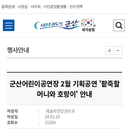
문화관광
시장실
시의회
시민광장플랫폼
인구정책
시
전
검
민
체
색
메
하
-
+
행사안내
주
뉴
기
열
권
기
도
군산어린이공연장 2월 기획공연 '팥죽할
시
머니와 호랑이' 안내
군
작성자
예술의전당관리과
산
작성일
24.02.19
조회수
15260