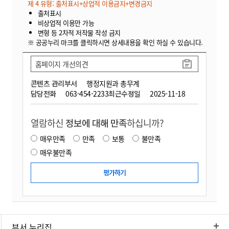
제 4 유형: 출처표시+상업적 이용금지+변경금지
출처표시
비상업적 이용만 가능
변형 등 2차적 저작물 작성 금지
※ 공공누리 마크를 클릭하시면 상세내용을 확인 하실 수 있습니다.
홈페이지 개선의견
콘텐츠 관리부서
행정지원과 총무계
담당전화
063-454-2233
최근수정일
2025-11-18
열람하신
정보에 대해 만족
하십니까?
매우만족
만족
보통
불만족
매우불만족
부서 누리집