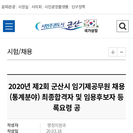
문화관광
시장실
시의회
시민광장플랫폼
인구정책
시
전
검
민
체
색
메
하
-
+
시험/채용
주
뉴
기
열
권
기
도
2020년 제2회 군산시 임기제공무원 채용
시
(통계분야) 최종합격자 및 임용후보자 등
록요령 공
군
산
작성자
행정지원과
작성일
20.03.18