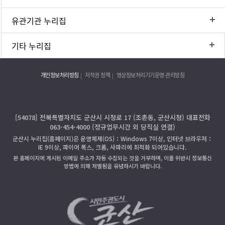
유관기관 누리집
기타 누리집
개인정보처리방침
저작권 정책
영상정보처리기기운영·관리방침
[54078] 전북특별자치도 군산시 시청로 17 (조촌동, 군산시청) 대표전화
063-454-4000 (정규업무시간 외 당직실 연결)
군산시 누리집(홈페이지)은 운영체제(OS)：Windows 7이상, 인터넷 브라우저：
IE 9이상, 파이어 폭스, 크롬, 사파리에 최적화 되어있습니다.
본 홈페이지에 게시된 이메일 주소가 자동 수집되는 것을 거부하며, 이를 위반시 정보통신
망법에 의해 처벌됨을 유념하시기 바랍니다.