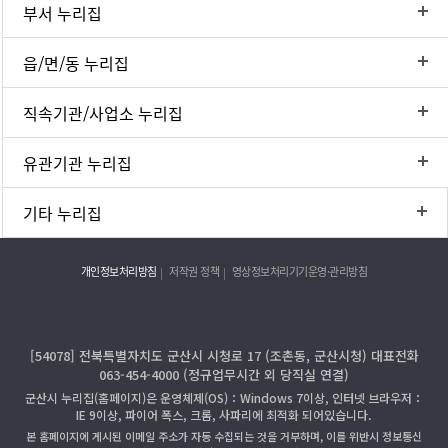
부서 누리집
읍/면/동 누리집
직속기관/사업소 누리집
유관기관 누리집
기타 누리집
개인정보처리방침
저작권 정책
영상정보처리기기운영·관리방침
[54078] 전북특별자치도 군산시 시청로 17 (조촌동, 군산시청) 대표전화
063-454-4000 (정규업무시간 외 당직실 연결)
군산시 누리집(홈페이지)은 운영체제(OS)：Windows 7이상, 인터넷 브라우저：
IE 9이상, 파이어 폭스, 크롬, 사파리에 최적화 되어있습니다.
본 홈페이지에 게시된 이메일 주소가 자동 수집되는 것을 거부하며, 이를 위반시 정보통신