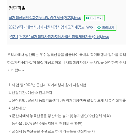
첨부파일
직거래장터활성화지원사업관련서식(2023).hwp
미리보기
2023년직거래행사참가지원사업사업자모집재공고.hwp
미리보기
[별지1]2023년직거래행사참가지원사업신청업체평가표(수정).hwp
미리보기
우리시에서 생산되는 우수 농특산물을 발굴하여 국내외 직거래행사 참가를 독려
하고자 다음과 같이 모집 재공고하오니 사업희망자께서는 사업을 신청하여 주시
기 바랍니다.
1. 사 업 명 : 2023년 군산시 직거래행사 참가 지원사업
2. 신청기간 : 예산 소진시까지
3. 신청방법 : 군산시 농업기술센터 3층 먹거리정책과 로컬푸드계 서류 적접제출
4. 신청대상
○ 군산시에서 농특산물을 생산하는 농가 및 농가법인(수산업체 제외)
- 농산물 : 100% 군산산(농지원부, 경영체 등 확인)
○ 군산시 농특산물을 주원료로 하여 가공품을 생산하는 자