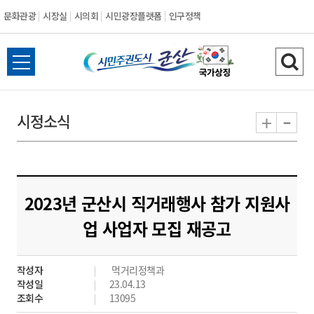
문화관광
시장실
시의회
시민광장플랫폼
인구정책
시
전
검
민
체
색
메
하
-
+
시정소식
주
뉴
기
열
권
기
도
2023년 군산시 직거래행사 참가 지원사
시
업 사업자 모집 재공고
군
작성자
먹거리정책과
산
작성일
23.04.13
조회수
13095