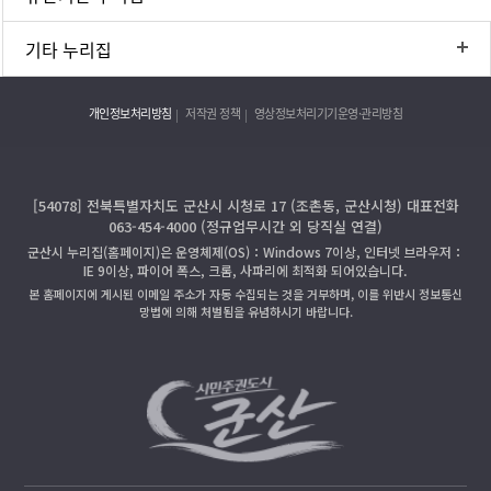
기타 누리집
개인정보처리방침
저작권 정책
영상정보처리기기운영·관리방침
[54078] 전북특별자치도 군산시 시청로 17 (조촌동, 군산시청) 대표전화
063-454-4000 (정규업무시간 외 당직실 연결)
군산시 누리집(홈페이지)은 운영체제(OS)：Windows 7이상, 인터넷 브라우저：
IE 9이상, 파이어 폭스, 크롬, 사파리에 최적화 되어있습니다.
본 홈페이지에 게시된 이메일 주소가 자동 수집되는 것을 거부하며, 이를 위반시 정보통신
망법에 의해 처벌됨을 유념하시기 바랍니다.