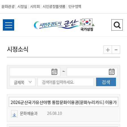
문화관광
시장실
시의회
시민광장플랫폼
인구정책
시
전
검
민
체
색
메
하
-
+
시정소식
주
뉴
기
열
권
기
검
검
~
도
색
색
시
종
시
작
료
일
일
군
2026군산국가유산야행 통합문화이용권(문화누리카드) 이용가
능 임시가맹점 안내
문화예술과
26.08.10
산