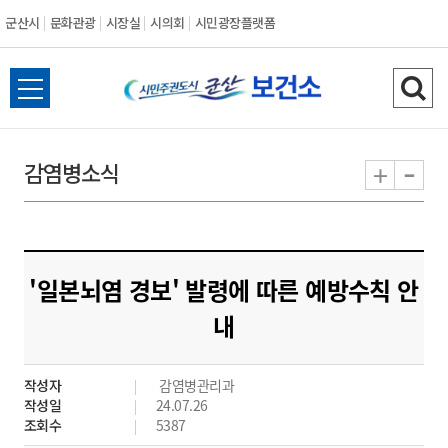
군산시
문화관광
시장실
시의회
시민광장플랫폼
군
전
검
산
체
색
메
하
-
+
감염병소식
시
뉴
기
열
기
'일본뇌염 경보' 발령에 따른 예방수칙 안
내
작성자
감염병관리과
작성일
24.07.26
조회수
5387