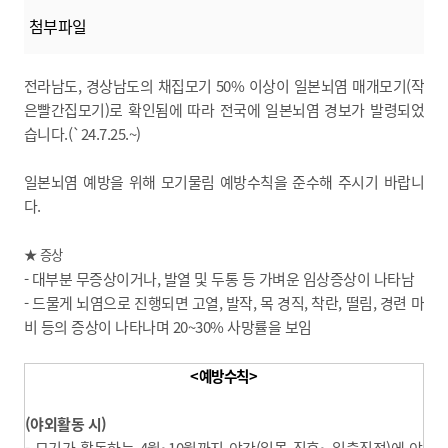
첨부파일
전라남도, 경상남도의 채집모기 50% 이상이 일본뇌염 매개모기(작
은빨간집모기)로 확인됨에 따라 전국에 일본뇌염 경보가 발령되었
습니다.(`24.7.25.~)
일본뇌염 예방을 위해 모기물림 예방수칙을 준수해 주시기 바랍니
다.
★ 증상
- 대부분 무증상이거나, 발열 및 두통 등 가벼운 임상증상이 나타남
- 드물게 뇌염으로 진행되면 고열, 발작, 목 경직, 착란, 떨림, 경련 마
비 등의 증상이 나타나며 20~30% 사망률을 보임
<예방수칙>
(야외활동 시)
- 모기가 활동하는 4월~10월까지 야간(일몰 직후~ 일출직전)에 야