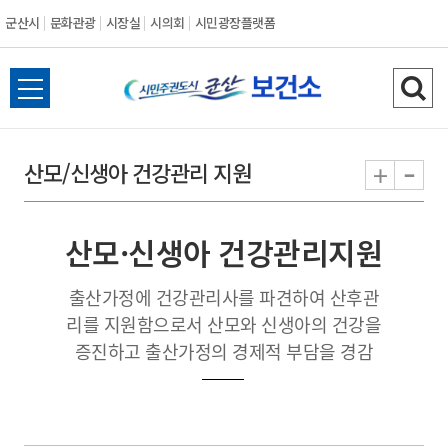
군산시
문화관광
시장실
시의회
시민광장플랫폼
군
전
검
산
체
색
메
하
-
+
산모/신생아 건강관리 지원
시
뉴
기
열
기
산모·신생아 건강관리지원
출산가정에 건강관리사를 파견하여 산후관
리를 지원함으로서 산모와 신생아의 건강을
증진하고 출산가정의 경제적 부담을 경감