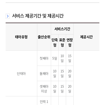
서비스 제공기간 및 제공시간
서비스기간
태아유형
출산순위
제공시간
단축
표준
연장
형
형
형
10
15
첫째아
5일
일
일
10
15
20
단태아
둘째아
일
일
일
셋째아
10
15
20
이상
일
일
일
인력 1