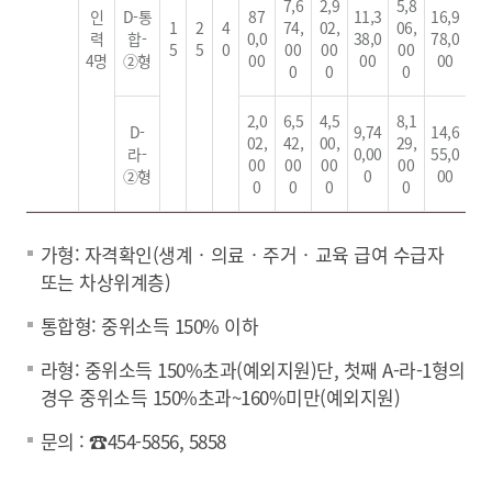
7,6
2,9
5,8
인
D-통
87
11,3
16,9
1
2
4
74,
02,
06,
력
합-
0,0
38,0
78,0
5
5
0
00
00
00
4명
②형
00
00
00
0
0
0
2,0
6,5
4,5
8,1
D-
9,74
14,6
02,
42,
00,
29,
라-
0,00
55,0
00
00
00
00
②형
0
00
0
0
0
0
가형: 자격확인(생계‧의료‧주거‧교육 급여 수급자
또는 차상위계층)
통합형: 중위소득 150% 이하
라형: 중위소득 150%초과(예외지원)단, 첫째 A-라-1형의
경우 중위소득 150%초과~160%미만(예외지원)
문의 : ☎454-5856, 5858