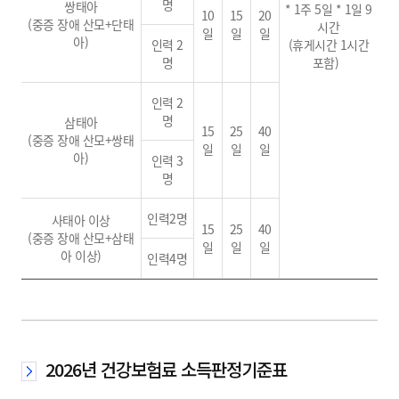
명
쌍태아
* 1주 5일 * 1일 9
10
15
20
(중증 장애 산모+단태
시간
일
일
일
아)
인력 2
(휴게시간 1시간
명
포함)
인력 2
명
삼태아
15
25
40
(중증 장애 산모+쌍태
일
일
일
아)
인력 3
명
인력2명
사태아 이상
15
25
40
(중증 장애 산모+삼태
일
일
일
아 이상)
인력4명
2026년 건강보험료 소득판정기준표