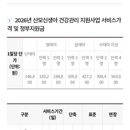
2026년 산모신생아 건강관리 지원사업 서비스가
격 및 정부지원금
쌍태아
삼태아
사태아 이상
1일당 단
단태아
인력 1
인력 2
인력 2
인력 3
인력 2
인력 4
가
명
명
명
명
명
명
(단위:
원)
146,4
183,2
284,8
369,6
427,2
398,4
569,6
00
00
00
00
00
00
00
서비스기간
구분
단축
표준
연장
(일)