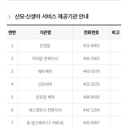
산모·신생아 서비스 제공기관 안내
연번
기관명
전화번호
비고
1
친정맘
451-8005
2
닥터맘 전북지사
466-3505
3
해피케어
443-3579
4
산모피아
452-3575
5
온유맘 케어
468-8030
6
에스엠천사 전북지사
442-1254
7
휴 맘스케어 (구 YWCA)
445-0997