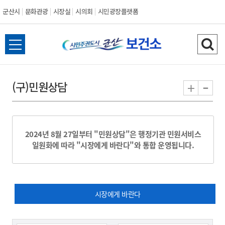
군산시
문화관광
시장실
시의회
시민광장플랫폼
군
전
검
산
체
색
메
하
-
+
(구)민원상담
시
뉴
기
열
기
2024년 8월 27일부터 "민원상담"은 행정기관 민원서비스
일원화에 따라 "시장에게 바란다"와 통합 운영됩니다.
시장에게 바란다