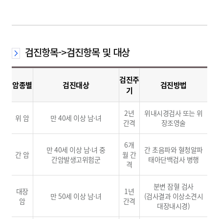
검진항목->검진항목 및 대상
검진주
암종별
검진대상
검진방법
기
2년
위내시경검사 또는 위
위 암
만 40세 이상 남·녀
간격
장조영술
6개
만 40세 이상 남·녀 중
간 초음파와 혈청알파
간 암
월 간
간암발생고위험군
태아단백검사 병행
격
분변 잠혈 검사
대장
1년
만 50세 이상 남·녀
(검사결과 이상소견시
암
간격
대장내시경)