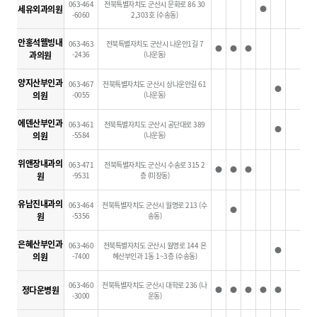
063-464
전북특별자치도 군산시 문화로 86 30
세유외과의원
●
-6060
2,303호 (수송동)
안홍석웰빙내
063-463
전북특별자치도 군산시 나운안1길 7
●
●
●
과의원
-2436
(나운동)
양지산부인과
063-467
전북특별자치도 군산시 상나운안길 61
●
의원
-0055
(나운동)
에덴산부인과
063-461
전북특별자치도 군산시 공단대로 389
●
의원
-5584
(나운동)
위앤장내과의
063-471
전북특별자치도 군산시 수송로 315 2
●
●
●
원
-9531
층 (미장동)
유남진내과의
063-464
전북특별자치도 군산시 월명로 213 (수
●
원
-5356
송동)
은혜산부인과
063-460
전북특별자치도 군산시 월명로 144 은
●
의원
-7400
혜산부인과 1동 1~3층 (수송동)
063-460
전북특별자치도 군산시 대학로 236 (나
정다운병원
●
●
●
●
●
-3000
운동)