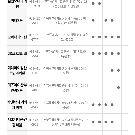
김진오내과의
063-468
전북특별자치도 군산시 나운안2길 13
●
●
원
-0328~9
2층 (나운동, 화산빌딩)
063-732
전북특별자치도 군산시 수송로 10 마디
마디의원
●
●
●
-7582
의원 2,3층(나운동)
063-731
전북특별자치도 군산시 문화로 47 4층
모세내과의원
●
●
●
●
●
-1777
401, 402호
063-451
전북특별자치도 군산시 미장서로 66
미듬내과의원
●
●
●
●
●
-7584
(수송동)
미래와여성산
063-441
전북특별자치도 군산시 문화로 164 (수
●
●
부인과의원
-1100
송동)
미즈아이산부
063-464
전북특별자치도 군산시 나운2길 28 (나
●
인과의원
-7000
운동)
박앤박 내과외
063-461
전북특별자치도 군산시 월명로 216 (수
●
●
●
●
과 의원
-1588
송동)
서울다나운연
063-471
전북특별자치도 군산시 하나운로 71 군
●
●
●
●
합의원
-0911
산제일신협 2층 (나운동)