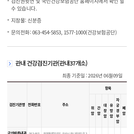
검진권뒷면 및 국민건강보험공단 홈페이지에서 확인 할
수 있습니다.
지참물: 신분증
문의전화: 063-454-5853, 1577-1000(건강보험공단)
관내 건강검진기관(관내37개소)
최종 기준일 : 2026년 06월09일
항목
자
검진기관명
전화번호
주소
대
유
궁
위
간
폐
장
방
경
암
암
암
암
암
부
암
군산바른내과
063-465
전북특별자치도 군산시 하나운안1길 3