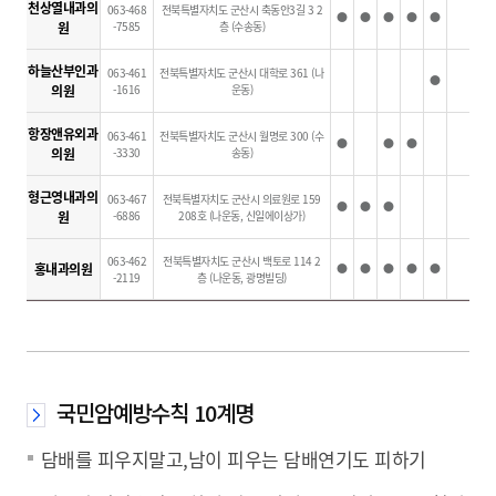
천상열내과의
063-468
전북특별자치도 군산시 축동안3길 3 2
●
●
●
●
●
원
-7585
층 (수송동)
하늘산부인과
063-461
전북특별자치도 군산시 대학로 361 (나
●
의원
-1616
운동)
항장앤유외과
063-461
전북특별자치도 군산시 월명로 300 (수
●
●
●
의원
-3330
송동)
형근영내과의
063-467
전북특별자치도 군산시 의료원로 159
●
●
●
원
-6886
208호 (나운동, 신일에이상가)
063-462
전북특별자치도 군산시 백토로 114 2
홍내과의원
●
●
●
●
●
-2119
층 (나운동, 광명빌딩)
국민암예방수칙 10계명
담배를 피우지말고,남이 피우는 담배연기도 피하기