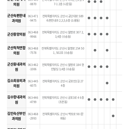
●
●
●
의원
-0870
7-1 2층 (나운동)
군산속편한내
063-471
전북특별자치도 군산시 공단대로 589
●
●
●
●
과의원
-9475
속편한내과 2,3,5,6층 (소룡동)
063-468
전북특별자치도 군산시 월명로 307 2,
군산중앙의원
●
●
●
●
-9966
3,4층 (수송동)
군산척척연합
063-468
전북특별자치도 군산시 월명로 254 50
●
●
의원
-7578
1, 502호 (수송동)
군산휴내과의
063-462
전북특별자치도 군산시 월명로 184 현
●
●
●
●
원
-1006
진빌딩 3,4층 (수송동)
김소희유외과
063-445
전북특별자치도 군산시 궁포안2길 27
●
의원
-6075
4층
김수항내과의
063-446
전북특별자치도 군산시 궁포3로 4 6층
●
●
●
●
●
원
-4799
(조촌동)
김인숙산부인
063-468
전북특별자치도 군산시 백토로 98 (문
●
과의원
-2993
화동)