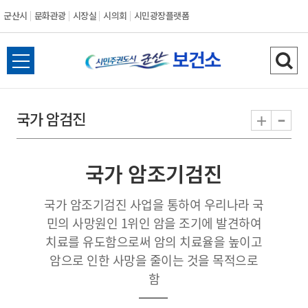
군산시
문화관광
시장실
시의회
시민광장플랫폼
군
전
검
산
체
색
메
하
-
+
국가 암검진
시
뉴
기
열
기
국가 암조기검진
국가 암조기검진 사업을 통하여 우리나라 국
민의 사망원인 1위인 암을 조기에 발견하여
치료를 유도함으로써 암의 치료율을 높이고
암으로 인한 사망을 줄이는 것을 목적으로
함