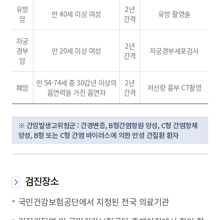
유방
2년
만 40세 이상 여성
유방 촬영술
암
간격
자궁
2년
경부
만 20세 이상 여성
자궁경부세포검사
간격
암
만 54-74세 중 30갑년 이상의
2년
폐암
저선량 흉부 CT촬영
흡연력을 가진 흡연자
간격
※ 간암발생고위험군 : 간경변증, B형간염항원 양성, C형 간염항체
양성, B형 또는 C형 간염 바이러스에 의한 만성 간질환 환자
검진장소
국민건강보험공단에서 지정된 전국 의료기관