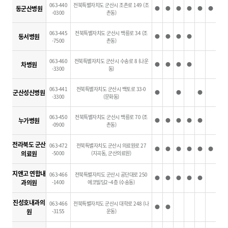
063-440
전북특별자치도 군산시 조촌로 149 (조
동군산병원
●
●
●
●
●
●
-0300
촌동)
063-445
전북특별자치도 군산시 백릉로 34 (조
동서병원
●
●
●
●
-7500
촌동)
063-460
전북특별자치도 군산시 수송로 8 (나운
차병원
●
●
●
●
-3300
동)
063-441
전북특별자치도 군산시 백토로 33-0
군산성신병원
●
●
●
-3300
(문화동)
063-450
전북특별자치도 군산시 백릉로 70 (조
누가병원
●
●
●
●
●
-0900
촌동)
전라북도 군산
063-472
전북특별자치도 군산시 의료원로 27
●
●
●
●
●
●
의료원
-5000
(지곡동, 군산의료원)
지앤고 연합내
063-466
전북특별자치도 군산시 공단대로 250
●
●
●
●
●
과의원
-1400
에코빌딩2~4층 (수송동)
진성호내과의
063-466
전북특별자치도 군산시 대학로 248 (나
●
●
원
-3155
운동)