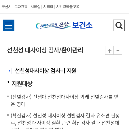
군산시
문화관광
시장실
시의회
시민광장플랫폼
군
전
검
산
체
색
메
하
-
+
선천성 대사이상 검사/환아관리
시
뉴
기
열
기
선천성대사이상 검사비 지원
지원대상
(선별검사) 신생아 선천성대사이상 외래 선별검사를 받
은 영아
(확진검사) 선천성 대사이상 선별검사 결과 유소견 판정
후, 선천성 대사이상 질환 관련 확진검사 결과 선천성대