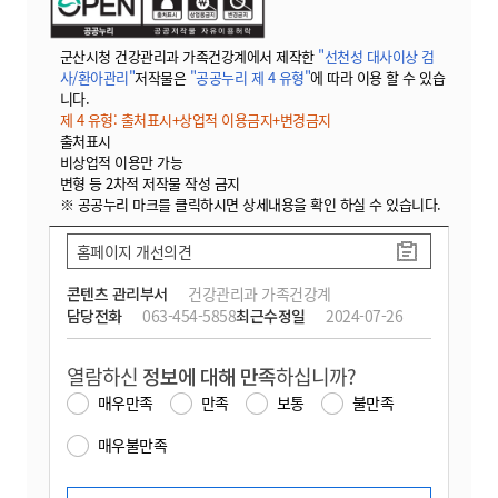
군산시청 건강관리과 가족건강계에서 제작한
"선천성 대사이상 검
사/환아관리"
저작물은
"공공누리 제 4 유형"
에 따라 이용 할 수 있습
니다.
제 4 유형: 출처표시+상업적 이용금지+변경금지
출처표시
비상업적 이용만 가능
변형 등 2차적 저작물 작성 금지
※ 공공누리 마크를 클릭하시면 상세내용을 확인 하실 수 있습니다.
홈페이지 개선의견
콘텐츠 관리부서
건강관리과 가족건강계
담당전화
063-454-5858
최근수정일
2024-07-26
열람하신
정보에 대해 만족
하십니까?
매우만족
만족
보통
불만족
매우불만족