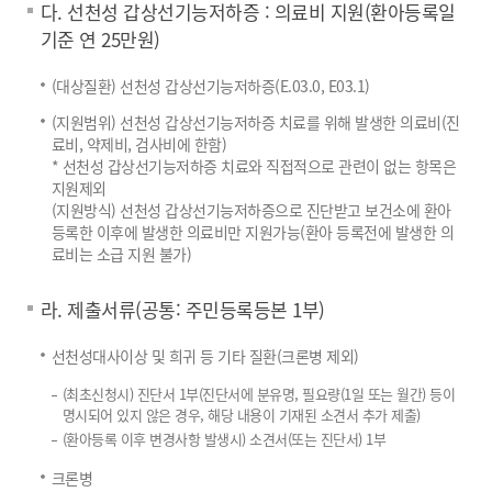
다. 선천성 갑상선기능저하증 : 의료비 지원(환아등록일
기준 연 25만원)
(대상질환) 선천성 갑상선기능저하증(E.03.0, E03.1)
(지원범위) 선천성 갑상선기능저하증 치료를 위해 발생한 의료비(진
료비, 약제비, 검사비에 한함)
* 선천성 갑상선기능저하증 치료와 직접적으로 관련이 없는 항목은
지원제외
(지원방식) 선천성 갑상선기능저하증으로 진단받고 보건소에 환아
등록한 이후에 발생한 의료비만 지원가능(환아 등록전에 발생한 의
료비는 소급 지원 불가)
라. 제출서류(공통: 주민등록등본 1부)
선천성대사이상 및 희귀 등 기타 질환(크론병 제외)
(최초신청시) 진단서 1부(진단서에 분유명, 필요량(1일 또는 월간) 등이
명시되어 있지 않은 경우, 해당 내용이 기재된 소견서 추가 제출)
(환아등록 이후 변경사항 발생시) 소견서(또는 진단서) 1부
크론병