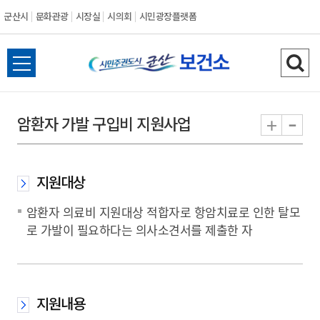
군산시
문화관광
시장실
시의회
시민광장플랫폼
군
전
검
산
체
색
메
하
-
+
암환자 가발 구입비 지원사업
시
뉴
기
열
기
지원대상
암환자 의료비 지원대상 적합자로 항암치료로 인한 탈모
로 가발이 필요하다는 의사소견서를 제출한 자
지원내용